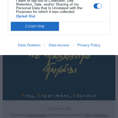
I want to opt-out of Collection, Use,
Χρήσιμες σελίδες
Retention, Sale, and/or Sharing of my
Personal Data that Is Unrelated with the
Purposes for which it was collected.
E-SHOP
Opted Out
Επικοινωνία
CONFIRM
Data Deletion
Data Access
Privacy Policy
© 2026 Κλειδάς
Powered by
nopCommerce
Designed & Developed by
RDC Informatics