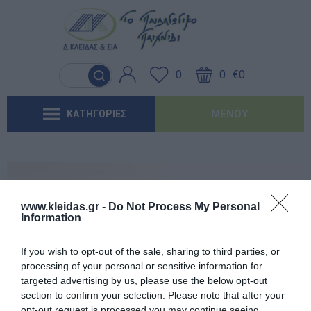
Γλώσσα & Γραφή
Λογοθεραπεία
Βασικός εξοπλισμός & Μονάδες
Χειροτεχνία
Παιχνίδια Κήπου
Ιδέες για τα Χριστούγεννα
Έντυπα-Βιβλία Παιδικών Σταθμων
Αποθήκευσης
0
0
€0
Ανακαλύπτοντας τα Μαθηματικά
Εργοθεραπεία
Μουσική
Επαγγελματικές Παιδικές Χαρές
Ιδέες για τις Απόκριες
Έντυπα-Βιβλία Νηπιαγωγείων
Μαλακή Γωνιά
ΜΕΝΟΎ
ΚΑΤΗΓΟΡΙΕΣ
Φυσικές Επιστήμες
Προβλήματα Όρασης
Χορός & Θέατρο
Συνθέσεις Παιδικής Χαράς για ΑμεΑ
Ιδέες για το Πάσχα
Έντυπα-Βιβλία Δημοτικών
Παιδικό Δωμάτιο
Ανακαλύπτοντας το Χρόνο
Καλοκαιρινές Επιλογές
Έντυπα-Βιβλία Γυμνασίων
'Έντυπα-Βιβλία Λυκείων-ΕΠΑΛ
www.kleidas.gr -
Do Not Process My Personal
Information
'Έντυπα-Βιβλία ΙΕΚ
Εγγεγραμμένος πελάτης
If you wish to opt-out of the sale, sharing to third parties, or
'Έντυπα-Βιβλία Σχολικών Επιτροπών
processing of your personal or sensitive information for
targeted advertising by us, please use the below opt-out
section to confirm your selection. Please note that after your
Αναμνηστικά Νηπιαγωγείων
opt-out request is processed you may continue seeing