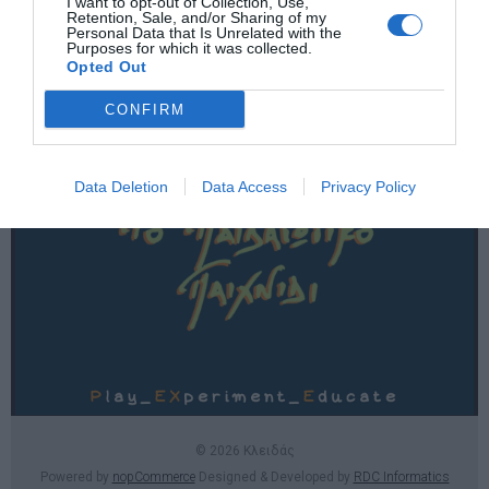
I want to opt-out of Collection, Use,
Χρήσιμες σελίδες
Retention, Sale, and/or Sharing of my
Personal Data that Is Unrelated with the
Purposes for which it was collected.
E-SHOP
Opted Out
Επικοινωνία
CONFIRM
Data Deletion
Data Access
Privacy Policy
© 2026 Κλειδάς
Powered by
nopCommerce
Designed & Developed by
RDC Informatics