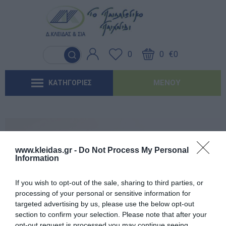
Γλώσσα & Γραφή
Λογοθεραπεία
Βασικός εξοπλισμός & Μονάδες
Χειροτεχνία
Παιχνίδια Κήπου
Ιδέες για τα Χριστούγεννα
Έντυπα-Βιβλία Παιδικών Σταθμων
Αποθήκευσης
0
0
€0
Ανακαλύπτοντας τα Μαθηματικά
Εργοθεραπεία
Μουσική
Επαγγελματικές Παιδικές Χαρές
Ιδέες για τις Απόκριες
Έντυπα-Βιβλία Νηπιαγωγείων
Μαλακή Γωνιά
ΜΕΝΟΎ
ΚΑΤΗΓΟΡΙΕΣ
Φυσικές Επιστήμες
Προβλήματα Όρασης
Χορός & Θέατρο
Συνθέσεις Παιδικής Χαράς για ΑμεΑ
Ιδέες για το Πάσχα
Έντυπα-Βιβλία Δημοτικών
Παιδικό Δωμάτιο
Ανακαλύπτοντας το Χρόνο
Καλοκαιρινές Επιλογές
Έντυπα-Βιβλία Γυμνασίων
'Έντυπα-Βιβλία Λυκείων-ΕΠΑΛ
www.kleidas.gr -
Do Not Process My Personal
Information
'Έντυπα-Βιβλία ΙΕΚ
Εγγεγραμμένος πελάτης
If you wish to opt-out of the sale, sharing to third parties, or
'Έντυπα-Βιβλία Σχολικών Επιτροπών
processing of your personal or sensitive information for
targeted advertising by us, please use the below opt-out
section to confirm your selection. Please note that after your
Αναμνηστικά Νηπιαγωγείων
opt-out request is processed you may continue seeing