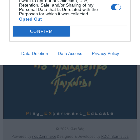
I want to opt-out of Collection, Use,
Χρήσιμες σελίδες
Retention, Sale, and/or Sharing of my
Personal Data that Is Unrelated with the
Purposes for which it was collected.
E-SHOP
Opted Out
Επικοινωνία
CONFIRM
Data Deletion
Data Access
Privacy Policy
© 2026 Κλειδάς
Powered by
nopCommerce
Designed & Developed by
RDC Informatics