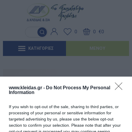
Γλώσσα & Γραφή
Λογοθεραπεία
Βασικός εξοπλισμός & Μονάδες
Χειροτεχνία
Παιχνίδια Κήπου
Ιδέες για τα Χριστούγεννα
Έντυπα-Βιβλία Παιδικών Σταθμων
Αποθήκευσης
0
0
€0
Ανακαλύπτοντας τα Μαθηματικά
Εργοθεραπεία
Μουσική
Επαγγελματικές Παιδικές Χαρές
Ιδέες για τις Απόκριες
Έντυπα-Βιβλία Νηπιαγωγείων
Μαλακή Γωνιά
ΜΕΝΟΎ
ΚΑΤΗΓΟΡΙΕΣ
Φυσικές Επιστήμες
Προβλήματα Όρασης
Χορός & Θέατρο
Συνθέσεις Παιδικής Χαράς για ΑμεΑ
Ιδέες για το Πάσχα
Έντυπα-Βιβλία Δημοτικών
Παιδικό Δωμάτιο
Ανακαλύπτοντας το Χρόνο
Καλοκαιρινές Επιλογές
Έντυπα-Βιβλία Γυμνασίων
'Έντυπα-Βιβλία Λυκείων-ΕΠΑΛ
www.kleidas.gr -
Do Not Process My Personal
Information
'Έντυπα-Βιβλία ΙΕΚ
Εγγεγραμμένος πελάτης
If you wish to opt-out of the sale, sharing to third parties, or
'Έντυπα-Βιβλία Σχολικών Επιτροπών
processing of your personal or sensitive information for
targeted advertising by us, please use the below opt-out
section to confirm your selection. Please note that after your
Αναμνηστικά Νηπιαγωγείων
opt-out request is processed you may continue seeing