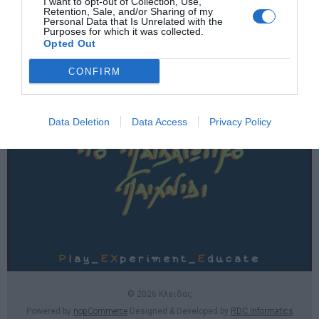
I want to opt-out of Collection, Use,
Χρήσιμες σελίδες
Retention, Sale, and/or Sharing of my
Personal Data that Is Unrelated with the
Purposes for which it was collected.
E-SHOP
Opted Out
Επικοινωνία
CONFIRM
Data Deletion
Data Access
Privacy Policy
© 2026 Κλειδάς
Powered by
nopCommerce
Designed & Developed by
RDC Informatics