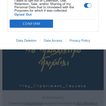
I want to opt-out of Collection, Use,
Χρήσιμες σελίδες
Retention, Sale, and/or Sharing of my
Personal Data that Is Unrelated with the
Purposes for which it was collected.
E-SHOP
Opted Out
Επικοινωνία
CONFIRM
Data Deletion
Data Access
Privacy Policy
© 2026 Κλειδάς
Powered by
nopCommerce
Designed & Developed by
RDC Informatics