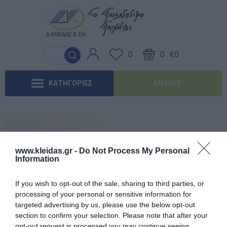
Γλώσσα & Γραφή
Λογοθεραπεία
Βασικός εξοπλισμός & Μονάδες
Χειροτεχνία
Παιχνίδια Κήπου
Ιδέες για τα Χριστούγεννα
Έντυπα-Βιβλία Παιδικών Σταθμων
Αποθήκευσης
0
0
€0
Ανακαλύπτοντας τα Μαθηματικά
Εργοθεραπεία
Μουσική
Επαγγελματικές Παιδικές Χαρές
Ιδέες για τις Απόκριες
Έντυπα-Βιβλία Νηπιαγωγείων
Μαλακή Γωνιά
ΜΕΝΟΎ
ΚΑΤΗΓΟΡΙΕΣ
Φυσικές Επιστήμες
Προβλήματα Όρασης
Χορός & Θέατρο
Συνθέσεις Παιδικής Χαράς για ΑμεΑ
Ιδέες για το Πάσχα
Έντυπα-Βιβλία Δημοτικών
Παιδικό Δωμάτιο
Ανακαλύπτοντας το Χρόνο
Καλοκαιρινές Επιλογές
Έντυπα-Βιβλία Γυμνασίων
'Έντυπα-Βιβλία Λυκείων-ΕΠΑΛ
www.kleidas.gr -
Do Not Process My Personal
Information
'Έντυπα-Βιβλία ΙΕΚ
Εγγεγραμμένος πελάτης
If you wish to opt-out of the sale, sharing to third parties, or
'Έντυπα-Βιβλία Σχολικών Επιτροπών
processing of your personal or sensitive information for
targeted advertising by us, please use the below opt-out
section to confirm your selection. Please note that after your
Αναμνηστικά Νηπιαγωγείων
opt-out request is processed you may continue seeing