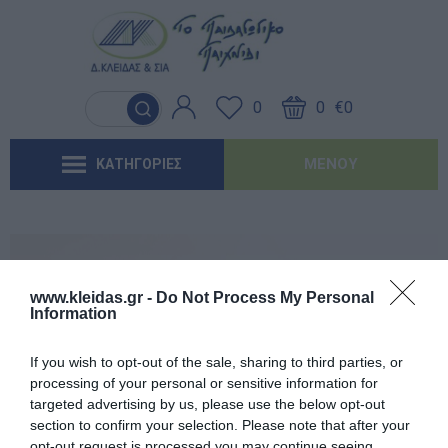
Γλώσσα & Γραφή
Λογοθεραπεία
Βασικός εξοπλισμός & Μονάδες
Χειροτεχνία
Παιχνίδια Κήπου
Ιδέες για τα Χριστούγεννα
Έντυπα-Βιβλία Παιδικών Σταθμων
Αποθήκευσης
0
0
€0
Ανακαλύπτοντας τα Μαθηματικά
Εργοθεραπεία
Μουσική
Επαγγελματικές Παιδικές Χαρές
Ιδέες για τις Απόκριες
Έντυπα-Βιβλία Νηπιαγωγείων
Μαλακή Γωνιά
ΜΕΝΟΎ
ΚΑΤΗΓΟΡΙΕΣ
Φυσικές Επιστήμες
Προβλήματα Όρασης
Χορός & Θέατρο
Συνθέσεις Παιδικής Χαράς για ΑμεΑ
Ιδέες για το Πάσχα
Έντυπα-Βιβλία Δημοτικών
Παιδικό Δωμάτιο
Ανακαλύπτοντας το Χρόνο
Καλοκαιρινές Επιλογές
Έντυπα-Βιβλία Γυμνασίων
'Έντυπα-Βιβλία Λυκείων-ΕΠΑΛ
www.kleidas.gr -
Do Not Process My Personal
Information
'Έντυπα-Βιβλία ΙΕΚ
Εγγεγραμμένος πελάτης
If you wish to opt-out of the sale, sharing to third parties, or
'Έντυπα-Βιβλία Σχολικών Επιτροπών
processing of your personal or sensitive information for
targeted advertising by us, please use the below opt-out
section to confirm your selection. Please note that after your
Αναμνηστικά Νηπιαγωγείων
opt-out request is processed you may continue seeing