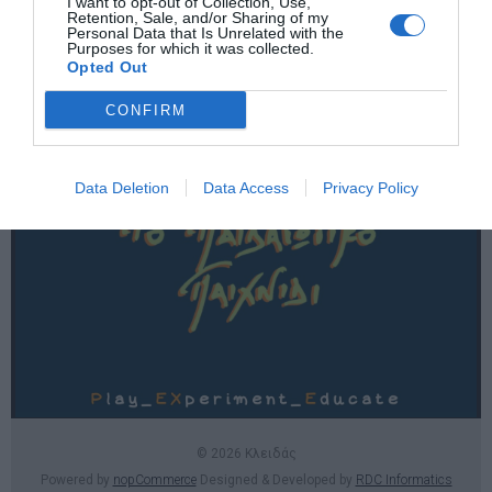
I want to opt-out of Collection, Use,
Χρήσιμες σελίδες
Retention, Sale, and/or Sharing of my
Personal Data that Is Unrelated with the
Purposes for which it was collected.
E-SHOP
Opted Out
Επικοινωνία
CONFIRM
Data Deletion
Data Access
Privacy Policy
© 2026 Κλειδάς
Powered by
nopCommerce
Designed & Developed by
RDC Informatics