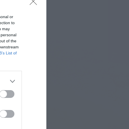
ΠΡΟΤΆΣΕΙΣ ΈΩΣ 20€
sonal or
ection to
ΑΝΑΜΝΗΣΤΙΚΆ ΚΑΙ ΒΙΒΛΊΑ/ΈΝΤΥΠΑ ΣΧΟΛΙΚΏΝ
ou may
ΕΠΙΤΡΟΠΏΝ & ΣΧΟΛΙΚΏΝ ΜΟΝΆΔΩΝ
 personal
out of the
Έντυπα-Βιβλία Παιδικών Σταθμων
 downstream
B’s List of
Έντυπα-Βιβλία Νηπιαγωγείων
Έντυπα-Βιβλία Δημοτικών
Έντυπα-Βιβλία Γυμνασίων
'Έντυπα-Βιβλία Λυκείων-ΕΠΑΛ
'Έντυπα-Βιβλία ΙΕΚ
'Έντυπα-Βιβλία Σχολικών Επιτροπών