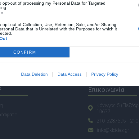
to opt-out of processing my Personal Data for Targeted
ing.
In
o opt-out of Collection, Use, Retention, Sale, and/or Sharing
ersonal Data that Is Unrelated with the Purposes for which it
lected.
Out
CONFIRM
Data Deletion
Data Access
Privacy Policy
P
Επικοινωνία
ση
Κάνιγγος 5 (Πεζόδρ
10677
ρόσφατα
210-5237595 -
210
info@kleidas.gr