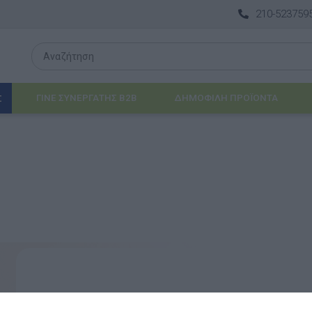
210-523759
ΓΙΝΕ ΣΥΝΕΡΓΑΤΗΣ B2B
ΔΗΜΟΦΙΛΉ ΠΡΟΪΌΝΤΑ
Σ
Λογοθεραπεία
 & ΒΡΈΦΗ
Εργοθεραπεία
ΔΙΑ
Προβλήματα Όρασης
ΈΠΙΠΛΑ & ΕΞΟΠΛΙΣΜΌΣ
αθηματικά
Βασικός εξοπλισμός & Μονάδες Αποθήκε
Εγγεγραμμένος πελάτης