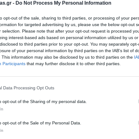
Μαλακή Γωνιά
as.gr -
Do Not Process My Personal Information
ρόνο
Παιδικό Δωμάτιο
to opt-out of the sale, sharing to third parties, or processing of your per
formation for targeted advertising by us, please use the below opt-out s
ΤΈΧΝΕΣ
r selection. Please note that after your opt-out request is processed y
eing interest-based ads based on personal information utilized by us or
Χειροτεχνία
disclosed to third parties prior to your opt-out. You may separately opt-
losure of your personal information by third parties on the IAB’s list of
Μουσική
. This information may also be disclosed by us to third parties on the
IA
Participants
that may further disclose it to other third parties.
RI
Χορός & Θέατρο
Ή
ΠΑΙΔΑΓΩΓΙΚΌ ΥΛΙΚΌ ΓΙΑ ΕΝΉΛΙΚΕΣ
l Data Processing Opt Outs
Θυμήσου με
ΠΑΙΧΝΊΔΙΑ ΕΞΩΤΕΡΙΚΟΎ ΧΏΡΟΥ
o opt-out of the Sharing of my personal data.
Ι
In
Ξεχάσατε τον κωδικό;
Παιχνίδια Κήπου
ΡΟΦΉ
o opt-out of the Sale of my Personal Data.
Επαγγελματικές Παιδικές Χαρές
In
Συνθέσεις Παιδικής Χαράς για ΑμεΑ