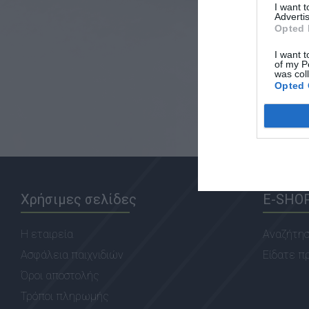
I want 
Advertis
Opted 
I want t
of my P
was col
Opted 
Χρήσιμες σελίδες
E-SHO
Η εταιρεία
Αναζήτη
Ασφάλεια παιχνιδιών
Είδατε π
Όροι αποστολής
Τρόποι πληρωμής