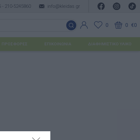
5 -
210-5245860
info@kleidas.gr
0
0
€0
ΠΡΟΣΦΟΡΈΣ
ΕΠΙΚΟΙΝΩΝΊΑ
ΔΙΑΦΗΜΙΣΤΙΚΟ ΥΛΙΚΟ
ΕΠΟΧΙΑΚΆ ΠΡΟΪΌΝΤΑ
Ιδέες για τα Χριστούγεννα
Ιδέες για τις Απόκριες
Ιδέες για το Πάσχα
Καλοκαιρινές Επιλογές
υσης
ΙΔΈΕΣ ΓΙΑ ΒΆΠΤΙΣΗ