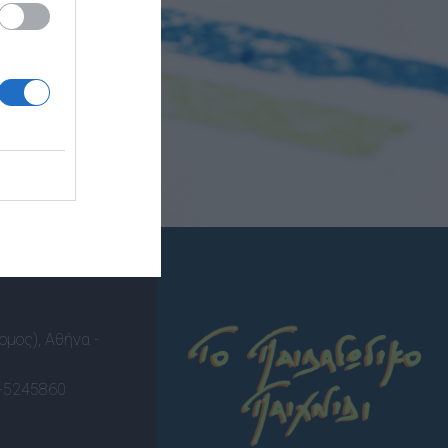
Αναμνηστικά Νηπιαγωγείων
ομος), Αθήνα -
-5245860