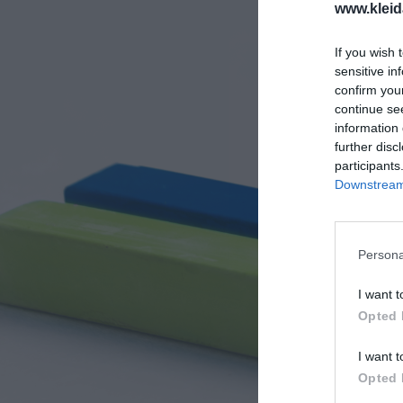
www.kleid
Ανακαλύπτοντας το Χ
If you wish 
sensitive in
ΠΑΖΛ & ΣΦΗΝΏΜΑΤΑ
confirm you
continue se
ΕΠΙΤΡΑΠΈΖΙΑ
information 
further disc
ΚΑΤΑΣΚΕΥΈΣ-STEM
participants
Downstream 
ΜΈΘΟΔΟΣ MONTESSO
ΨΥΧΟΚΙΝΗΤΙΚΉ ΑΓΩΓ
Persona
ΠΟΔΉΛΑΤΑ
I want t
ΣΥΜΒΟΛΙΚΌ ΠΑΙΧΝΊΔ
Opted 
ΠΕΡΙΒΆΛΛΟΝ & ΔΙΑΤ
I want t
Opted 
ΕΙΔΙΚΉ ΑΓΩΓΉ