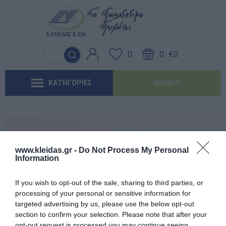
Γλώσσα & Γραφή
Λογοθεραπεία
Βασικός εξοπλισμός & Μονάδες
Χειροτεχνία
Παιχνίδια Κήπου
Ιδέες για τα Χριστούγεννα
Έντυπα-Βιβλία Παιδικών Σταθμων
Αποθήκευσης
0
0
€0
Ανακαλύπτοντας τα Μαθηματικά
Εργοθεραπεία
Μουσική
Επαγγελματικές Παιδικές Χαρές
Ιδέες για τις Απόκριες
Έντυπα-Βιβλία Νηπιαγωγείων
Μαλακή Γωνιά
ΜΕΝΟΎ
ΚΑΤΗΓΟΡΙΕΣ
Φυσικές Επιστήμες
Προβλήματα Όρασης
Χορός & Θέατρο
Συνθέσεις Παιδικής Χαράς για ΑμεΑ
Ιδέες για το Πάσχα
Έντυπα-Βιβλία Δημοτικών
Παιδικό Δωμάτιο
Ανακαλύπτοντας το Χρόνο
Καλοκαιρινές Επιλογές
Έντυπα-Βιβλία Γυμνασίων
'Έντυπα-Βιβλία Λυκείων-ΕΠΑΛ
www.kleidas.gr -
Do Not Process My Personal
Information
'Έντυπα-Βιβλία ΙΕΚ
Εγγεγραμμένος πελάτης
If you wish to opt-out of the sale, sharing to third parties, or
'Έντυπα-Βιβλία Σχολικών Επιτροπών
processing of your personal or sensitive information for
targeted advertising by us, please use the below opt-out
section to confirm your selection. Please note that after your
Αναμνηστικά Νηπιαγωγείων
opt-out request is processed you may continue seeing