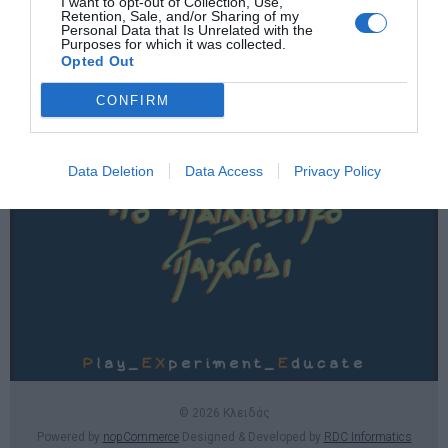
I want to opt-out of Collection, Use,
Χρήσιμες σελίδες
Retention, Sale, and/or Sharing of my
Personal Data that Is Unrelated with the
Purposes for which it was collected.
E-SHOP
Opted Out
Επικοινωνία
CONFIRM
Data Deletion
Data Access
Privacy Policy
© 2026 Κλειδάς
Powered by
nopCommerce
Designed & Developed by
RDC Informatics