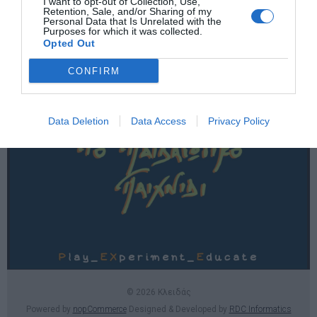
I want to opt-out of Collection, Use,
Χρήσιμες σελίδες
Retention, Sale, and/or Sharing of my
Personal Data that Is Unrelated with the
Purposes for which it was collected.
E-SHOP
Opted Out
Επικοινωνία
CONFIRM
Data Deletion
Data Access
Privacy Policy
© 2026 Κλειδάς
Powered by
nopCommerce
Designed & Developed by
RDC Informatics