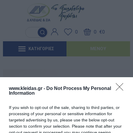
Γλώσσα & Γραφή
Λογοθεραπεία
Βασικός εξοπλισμός & Μονάδες
Χειροτεχνία
Παιχνίδια Κήπου
Ιδέες για τα Χριστούγεννα
Έντυπα-Βιβλία Παιδικών Σταθμων
Αποθήκευσης
0
0
€0
Ανακαλύπτοντας τα Μαθηματικά
Εργοθεραπεία
Μουσική
Επαγγελματικές Παιδικές Χαρές
Ιδέες για τις Απόκριες
Έντυπα-Βιβλία Νηπιαγωγείων
Μαλακή Γωνιά
ΜΕΝΟΎ
ΚΑΤΗΓΟΡΙΕΣ
Φυσικές Επιστήμες
Προβλήματα Όρασης
Χορός & Θέατρο
Συνθέσεις Παιδικής Χαράς για ΑμεΑ
Ιδέες για το Πάσχα
Έντυπα-Βιβλία Δημοτικών
Παιδικό Δωμάτιο
Ανακαλύπτοντας το Χρόνο
Καλοκαιρινές Επιλογές
Έντυπα-Βιβλία Γυμνασίων
'Έντυπα-Βιβλία Λυκείων-ΕΠΑΛ
www.kleidas.gr -
Do Not Process My Personal
Information
'Έντυπα-Βιβλία ΙΕΚ
Εγγεγραμμένος πελάτης
If you wish to opt-out of the sale, sharing to third parties, or
'Έντυπα-Βιβλία Σχολικών Επιτροπών
processing of your personal or sensitive information for
targeted advertising by us, please use the below opt-out
section to confirm your selection. Please note that after your
Αναμνηστικά Νηπιαγωγείων
opt-out request is processed you may continue seeing