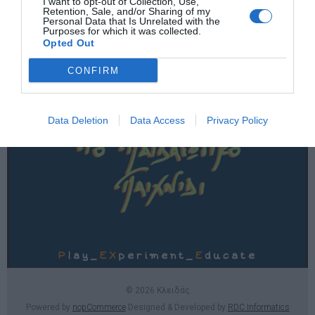
I want to opt-out of Collection, Use,
Χρήσιμες σελίδες
Retention, Sale, and/or Sharing of my
Personal Data that Is Unrelated with the
Purposes for which it was collected.
E-SHOP
Opted Out
Επικοινωνία
CONFIRM
Data Deletion
Data Access
Privacy Policy
© 2026 Κλειδάς
Powered by
nopCommerce
Designed & Developed by
RDC Informatics