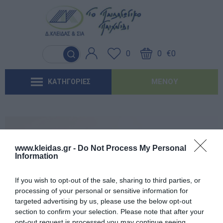
Γλώσσα & Γραφή
Λογοθεραπεία
Βασικός εξοπλισμός & Μονάδες
Χειροτεχνία
Παιχνίδια Κήπου
Ιδέες για τα Χριστούγεννα
Έντυπα-Βιβλία Παιδικών Σταθμων
Αποθήκευσης
0
0
€0
Ανακαλύπτοντας τα Μαθηματικά
Εργοθεραπεία
Μουσική
Επαγγελματικές Παιδικές Χαρές
Ιδέες για τις Απόκριες
Έντυπα-Βιβλία Νηπιαγωγείων
Μαλακή Γωνιά
ΜΕΝΟΎ
ΚΑΤΗΓΟΡΙΕΣ
Φυσικές Επιστήμες
Προβλήματα Όρασης
Χορός & Θέατρο
Συνθέσεις Παιδικής Χαράς για ΑμεΑ
Ιδέες για το Πάσχα
Έντυπα-Βιβλία Δημοτικών
Παιδικό Δωμάτιο
Ανακαλύπτοντας το Χρόνο
Καλοκαιρινές Επιλογές
Έντυπα-Βιβλία Γυμνασίων
'Έντυπα-Βιβλία Λυκείων-ΕΠΑΛ
www.kleidas.gr -
Do Not Process My Personal
Information
'Έντυπα-Βιβλία ΙΕΚ
Εγγεγραμμένος πελάτης
If you wish to opt-out of the sale, sharing to third parties, or
'Έντυπα-Βιβλία Σχολικών Επιτροπών
processing of your personal or sensitive information for
targeted advertising by us, please use the below opt-out
section to confirm your selection. Please note that after your
Αναμνηστικά Νηπιαγωγείων
opt-out request is processed you may continue seeing