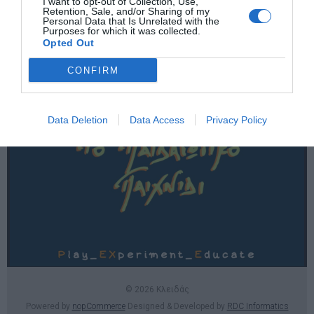
I want to opt-out of Collection, Use,
Χρήσιμες σελίδες
Retention, Sale, and/or Sharing of my
Personal Data that Is Unrelated with the
Purposes for which it was collected.
E-SHOP
Opted Out
Επικοινωνία
CONFIRM
Data Deletion
Data Access
Privacy Policy
© 2026 Κλειδάς
Powered by
nopCommerce
Designed & Developed by
RDC Informatics