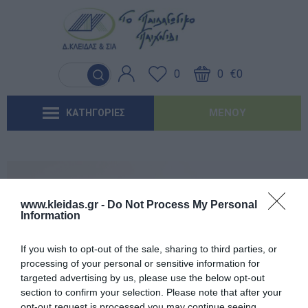
Γλώσσα & Γραφή
Λογοθεραπεία
Βασικός εξοπλισμός & Μονάδες
Χειροτεχνία
Παιχνίδια Κήπου
Ιδέες για τα Χριστούγεννα
Έντυπα-Βιβλία Παιδικών Σταθμων
Αποθήκευσης
0
0
€0
Ανακαλύπτοντας τα Μαθηματικά
Εργοθεραπεία
Μουσική
Επαγγελματικές Παιδικές Χαρές
Ιδέες για τις Απόκριες
Έντυπα-Βιβλία Νηπιαγωγείων
Μαλακή Γωνιά
ΜΕΝΟΎ
ΚΑΤΗΓΟΡΙΕΣ
Φυσικές Επιστήμες
Προβλήματα Όρασης
Χορός & Θέατρο
Συνθέσεις Παιδικής Χαράς για ΑμεΑ
Ιδέες για το Πάσχα
Έντυπα-Βιβλία Δημοτικών
Παιδικό Δωμάτιο
Ανακαλύπτοντας το Χρόνο
Καλοκαιρινές Επιλογές
Έντυπα-Βιβλία Γυμνασίων
'Έντυπα-Βιβλία Λυκείων-ΕΠΑΛ
www.kleidas.gr -
Do Not Process My Personal
Information
'Έντυπα-Βιβλία ΙΕΚ
Εγγεγραμμένος πελάτης
If you wish to opt-out of the sale, sharing to third parties, or
'Έντυπα-Βιβλία Σχολικών Επιτροπών
processing of your personal or sensitive information for
targeted advertising by us, please use the below opt-out
section to confirm your selection. Please note that after your
Αναμνηστικά Νηπιαγωγείων
opt-out request is processed you may continue seeing