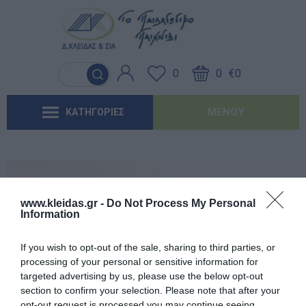
Γλώσσα & Γραφή
Λογοθεραπεία
Βασικός εξοπλισμός & Μονάδες
Χειροτεχνία
Παιχνίδια Κήπου
Ιδέες για τα Χριστούγεννα
Έντυπα-Βιβλία Παιδικών Σταθμων
Αποθήκευσης
0
0
€0
Ανακαλύπτοντας τα Μαθηματικά
Εργοθεραπεία
Μουσική
Επαγγελματικές Παιδικές Χαρές
Ιδέες για τις Απόκριες
Έντυπα-Βιβλία Νηπιαγωγείων
Μαλακή Γωνιά
ΜΕΝΟΎ
ΚΑΤΗΓΟΡΙΕΣ
Φυσικές Επιστήμες
Προβλήματα Όρασης
Χορός & Θέατρο
Συνθέσεις Παιδικής Χαράς για ΑμεΑ
Ιδέες για το Πάσχα
Έντυπα-Βιβλία Δημοτικών
Παιδικό Δωμάτιο
Ανακαλύπτοντας το Χρόνο
Καλοκαιρινές Επιλογές
Έντυπα-Βιβλία Γυμνασίων
'Έντυπα-Βιβλία Λυκείων-ΕΠΑΛ
www.kleidas.gr -
Do Not Process My Personal
Information
'Έντυπα-Βιβλία ΙΕΚ
Εγγεγραμμένος πελάτης
If you wish to opt-out of the sale, sharing to third parties, or
'Έντυπα-Βιβλία Σχολικών Επιτροπών
processing of your personal or sensitive information for
targeted advertising by us, please use the below opt-out
section to confirm your selection. Please note that after your
Αναμνηστικά Νηπιαγωγείων
opt-out request is processed you may continue seeing