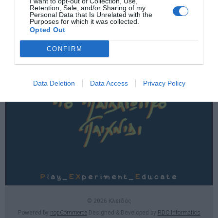
I want to opt-out of Collection, Use,
Χρήσιμες σελίδες
Retention, Sale, and/or Sharing of my
Personal Data that Is Unrelated with the
Purposes for which it was collected.
E-SHOP
Opted Out
Επικοινωνία
CONFIRM
Data Deletion
Data Access
Privacy Policy
© 2026 Κλειδάς
Powered by
nopCommerce
Designed & Developed by
RDC Informatics