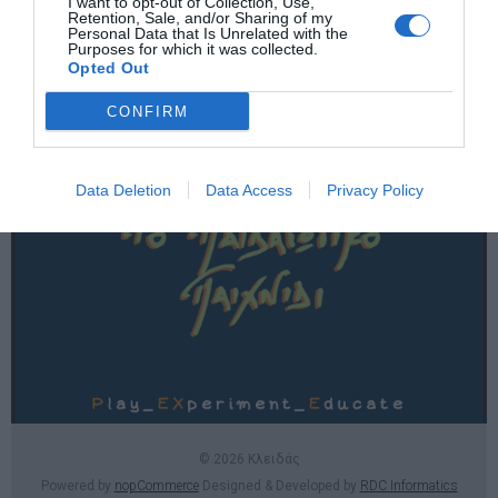
I want to opt-out of Collection, Use,
Χρήσιμες σελίδες
Retention, Sale, and/or Sharing of my
Personal Data that Is Unrelated with the
Purposes for which it was collected.
E-SHOP
Opted Out
Επικοινωνία
CONFIRM
Data Deletion
Data Access
Privacy Policy
© 2026 Κλειδάς
Powered by
nopCommerce
Designed & Developed by
RDC Informatics