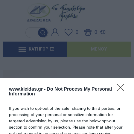
Γλώσσα & Γραφή
Λογοθεραπεία
Βασικός εξοπλισμός & Μονάδες
Χειροτεχνία
Παιχνίδια Κήπου
Ιδέες για τα Χριστούγεννα
Έντυπα-Βιβλία Παιδικών Σταθμων
Αποθήκευσης
0
0
€0
Ανακαλύπτοντας τα Μαθηματικά
Εργοθεραπεία
Μουσική
Επαγγελματικές Παιδικές Χαρές
Ιδέες για τις Απόκριες
Έντυπα-Βιβλία Νηπιαγωγείων
Μαλακή Γωνιά
ΜΕΝΟΎ
ΚΑΤΗΓΟΡΙΕΣ
Φυσικές Επιστήμες
Προβλήματα Όρασης
Χορός & Θέατρο
Συνθέσεις Παιδικής Χαράς για ΑμεΑ
Ιδέες για το Πάσχα
Έντυπα-Βιβλία Δημοτικών
Παιδικό Δωμάτιο
Ανακαλύπτοντας το Χρόνο
Καλοκαιρινές Επιλογές
Έντυπα-Βιβλία Γυμνασίων
'Έντυπα-Βιβλία Λυκείων-ΕΠΑΛ
www.kleidas.gr -
Do Not Process My Personal
Information
'Έντυπα-Βιβλία ΙΕΚ
Εγγεγραμμένος πελάτης
If you wish to opt-out of the sale, sharing to third parties, or
'Έντυπα-Βιβλία Σχολικών Επιτροπών
processing of your personal or sensitive information for
targeted advertising by us, please use the below opt-out
section to confirm your selection. Please note that after your
Αναμνηστικά Νηπιαγωγείων
opt-out request is processed you may continue seeing