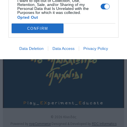
I want to opt-out of Collection, Use,
Χρήσιμες σελίδες
Retention, Sale, and/or Sharing of my
Personal Data that Is Unrelated with the
Purposes for which it was collected.
E-SHOP
Opted Out
Επικοινωνία
CONFIRM
Data Deletion
Data Access
Privacy Policy
© 2026 Κλειδάς
Powered by
nopCommerce
Designed & Developed by
RDC Informatics