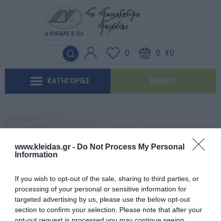
Γλώσσα & Γραφή
Λογοθεραπεία
Βασικός εξοπλισμός & Μονάδες
Χειροτεχνία
Παιχνίδια Κήπου
Ιδέες για τα Χριστούγεννα
Έντυπα-Βιβλία Παιδικών Σταθμων
Αποθήκευσης
0
0
€0
Ανακαλύπτοντας τα Μαθηματικά
Εργοθεραπεία
Μουσική
Επαγγελματικές Παιδικές Χαρές
Ιδέες για τις Απόκριες
Έντυπα-Βιβλία Νηπιαγωγείων
Μαλακή Γωνιά
ΜΕΝΟΎ
ΚΑΤΗΓΟΡΙΕΣ
Φυσικές Επιστήμες
Προβλήματα Όρασης
Χορός & Θέατρο
Συνθέσεις Παιδικής Χαράς για ΑμεΑ
Ιδέες για το Πάσχα
Έντυπα-Βιβλία Δημοτικών
Παιδικό Δωμάτιο
Ανακαλύπτοντας το Χρόνο
Καλοκαιρινές Επιλογές
Έντυπα-Βιβλία Γυμνασίων
'Έντυπα-Βιβλία Λυκείων-ΕΠΑΛ
www.kleidas.gr -
Do Not Process My Personal
Information
'Έντυπα-Βιβλία ΙΕΚ
Εγγεγραμμένος πελάτης
If you wish to opt-out of the sale, sharing to third parties, or
'Έντυπα-Βιβλία Σχολικών Επιτροπών
processing of your personal or sensitive information for
targeted advertising by us, please use the below opt-out
section to confirm your selection. Please note that after your
Αναμνηστικά Νηπιαγωγείων
opt-out request is processed you may continue seeing