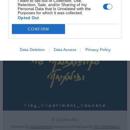
I want to opt-out of Collection, Use,
Χρήσιμες σελίδες
Retention, Sale, and/or Sharing of my
Personal Data that Is Unrelated with the
Purposes for which it was collected.
E-SHOP
Opted Out
Επικοινωνία
CONFIRM
Data Deletion
Data Access
Privacy Policy
© 2026 Κλειδάς
Powered by
nopCommerce
Designed & Developed by
RDC Informatics