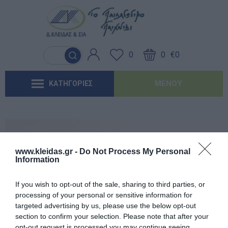
Γλώσσα & Γραφή
Λογοθεραπεία
Βασικός εξοπλισμός & Μονάδες
Χειροτεχνία
Παιχνίδια Κήπου
Ιδέες για τα Χριστούγεννα
Έντυπα-Βιβλία Παιδικών Σταθμων
Αποθήκευσης
0
0
€0
Ανακαλύπτοντας τα Μαθηματικά
Εργοθεραπεία
Μουσική
Επαγγελματικές Παιδικές Χαρές
Ιδέες για τις Απόκριες
Έντυπα-Βιβλία Νηπιαγωγείων
Μαλακή Γωνιά
ΜΕΝΟΎ
ΚΑΤΗΓΟΡΙΕΣ
Φυσικές Επιστήμες
Προβλήματα Όρασης
Χορός & Θέατρο
Συνθέσεις Παιδικής Χαράς για ΑμεΑ
Ιδέες για το Πάσχα
Έντυπα-Βιβλία Δημοτικών
Παιδικό Δωμάτιο
Ανακαλύπτοντας το Χρόνο
Καλοκαιρινές Επιλογές
Έντυπα-Βιβλία Γυμνασίων
'Έντυπα-Βιβλία Λυκείων-ΕΠΑΛ
www.kleidas.gr -
Do Not Process My Personal
Information
'Έντυπα-Βιβλία ΙΕΚ
Εγγεγραμμένος πελάτης
If you wish to opt-out of the sale, sharing to third parties, or
'Έντυπα-Βιβλία Σχολικών Επιτροπών
processing of your personal or sensitive information for
targeted advertising by us, please use the below opt-out
section to confirm your selection. Please note that after your
Αναμνηστικά Νηπιαγωγείων
opt-out request is processed you may continue seeing