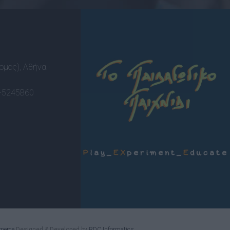
ομος), Αθήνα -
-5245860
merce
Designed & Developed by
RDC Informatics