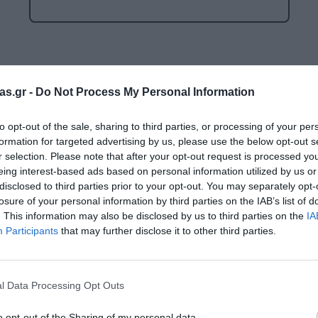
Μαλακή Γωνιά
ρόνο
Παιδικό Δωμάτιο
ΤΈΧΝΕΣ
Επιλογές
as.gr -
Do Not Process My Personal Information
Χειροτεχνία
to opt-out of the sale, sharing to third parties, or processing of your per
Μουσική
Ενημερωτικό δελτίο:
formation for targeted advertising by us, please use the below opt-out s
RI
r selection. Please note that after your opt-out request is processed y
Χορός & Θέατρο
eing interest-based ads based on personal information utilized by us or
disclosed to third parties prior to your opt-out. You may separately opt-
Ή
ΠΑΙΔΑΓΩΓΙΚΌ ΥΛΙΚΌ ΓΙΑ ΕΝΉΛΙΚΕΣ
losure of your personal information by third parties on the IAB’s list of
Ο κωδικός πρόσβασης
. This information may also be disclosed by us to third parties on the
IA
ΠΑΙΧΝΊΔΙΑ ΕΞΩΤΕΡΙΚΟΎ ΧΏΡΟΥ
Participants
that may further disclose it to other third parties.
Ι
Παιχνίδια Κήπου
Κωδικός πρόσβασης:
ΡΟΦΉ
Επαγγελματικές Παιδικές Χαρές
l Data Processing Opt Outs
Συνθέσεις Παιδικής Χαράς για ΑμεΑ
o opt-out of the Sharing of my personal data.