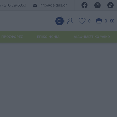
5 -
210-5245860
info@kleidas.gr
0
0
€0
ΠΡΟΣΦΟΡΈΣ
ΕΠΙΚΟΙΝΩΝΊΑ
ΔΙΑΦΗΜΙΣΤΙΚΟ ΥΛΙΚΟ
ΕΠΟΧΙΑΚΆ ΠΡΟΪΌΝΤΑ
Ιδέες για τα Χριστούγεννα
Ιδέες για τις Απόκριες
Ιδέες για το Πάσχα
Καλοκαιρινές Επιλογές
υσης
ΙΔΈΕΣ ΓΙΑ ΒΆΠΤΙΣΗ