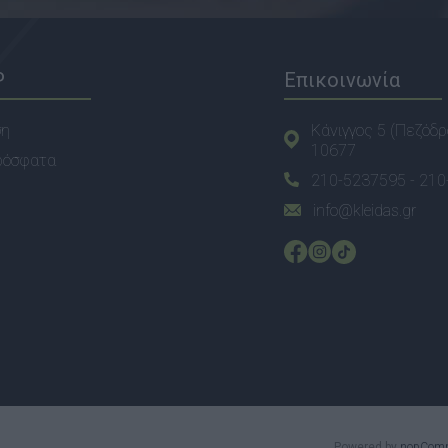
P
Επικοινωνία
ση
Κάνιγγος 5 (Πεζόδρ
10677
ρόσφατα
210-5237595 -
210
info@kleidas.gr
Powered by
nopCom