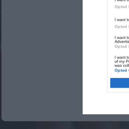
Opted 
I want t
Opted 
I want 
Advertis
Opted 
I want t
of my P
was col
Opted 