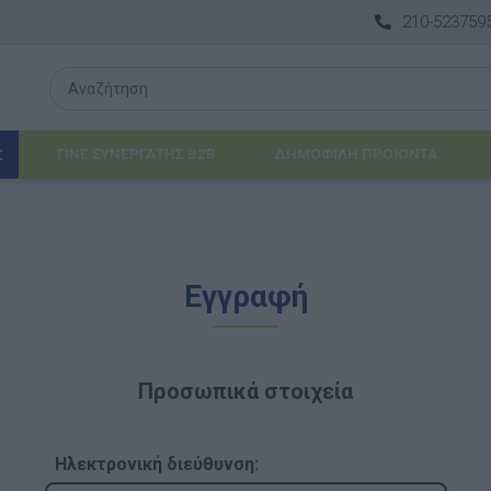
210-523759
ΓΙΝΕ ΣΥΝΕΡΓΑΤΗΣ B2B
ΔΗΜΟΦΙΛΉ ΠΡΟΪΌΝΤΑ
Σ
Λογοθεραπεία
Εγγραφή
 & ΒΡΈΦΗ
Εργοθεραπεία
ΔΙΑ
Προβλήματα Όρασης
Προσωπικά στοιχεία
ΈΠΙΠΛΑ & ΕΞΟΠΛΙΣΜΌΣ
αθηματικά
Βασικός εξοπλισμός & Μονάδες Αποθήκε
Ηλεκτρονική διεύθυνση: