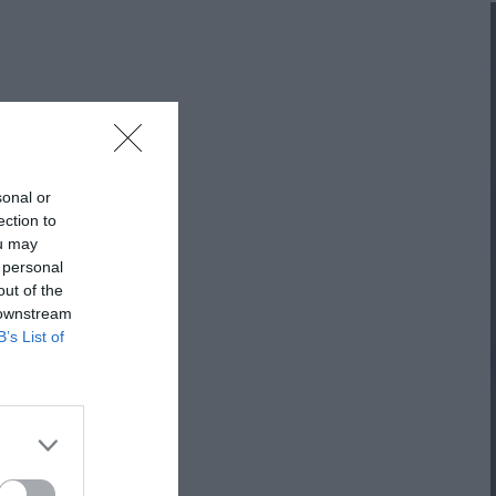
ΠΡΟΤΆΣΕΙΣ ΈΩΣ 20€
ΑΝΑΜΝΗΣΤΙΚΆ ΚΑΙ ΒΙΒΛΊΑ/ΈΝΤΥΠΑ ΣΧΟΛΙΚΏΝ
ΕΠΙΤΡΟΠΏΝ & ΣΧΟΛΙΚΏΝ ΜΟΝΆΔΩΝ
Έντυπα-Βιβλία Παιδικών Σταθμων
sonal or
Έντυπα-Βιβλία Νηπιαγωγείων
ection to
ou may
Έντυπα-Βιβλία Δημοτικών
 personal
out of the
Έντυπα-Βιβλία Γυμνασίων
 downstream
B’s List of
'Έντυπα-Βιβλία Λυκείων-ΕΠΑΛ
'Έντυπα-Βιβλία ΙΕΚ
'Έντυπα-Βιβλία Σχολικών Επιτροπών