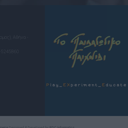
ομος), Αθήνα -
-5245860
merce
Designed & Developed by
RDC Informatics