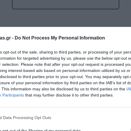
Μαλακή Γωνιά
ρόνο
Παιδικό Δωμάτιο
ΤΈΧΝΕΣ
Επιλογές
as.gr -
Do Not Process My Personal Information
Χειροτεχνία
to opt-out of the sale, sharing to third parties, or processing of your per
Μουσική
Ενημερωτικό δελτίο:
formation for targeted advertising by us, please use the below opt-out s
RI
r selection. Please note that after your opt-out request is processed y
Χορός & Θέατρο
eing interest-based ads based on personal information utilized by us or
disclosed to third parties prior to your opt-out. You may separately opt-
Ή
ΠΑΙΔΑΓΩΓΙΚΌ ΥΛΙΚΌ ΓΙΑ ΕΝΉΛΙΚΕΣ
losure of your personal information by third parties on the IAB’s list of
Ο κωδικός πρόσβασης
. This information may also be disclosed by us to third parties on the
IA
ΠΑΙΧΝΊΔΙΑ ΕΞΩΤΕΡΙΚΟΎ ΧΏΡΟΥ
Participants
that may further disclose it to other third parties.
Ι
Παιχνίδια Κήπου
Κωδικός πρόσβασης:
ΡΟΦΉ
Επαγγελματικές Παιδικές Χαρές
l Data Processing Opt Outs
Συνθέσεις Παιδικής Χαράς για ΑμεΑ
o opt-out of the Sharing of my personal data.