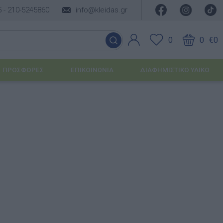
5 -
210-5245860
info@kleidas.gr
0
0
€0
ΠΡΟΣΦΟΡΈΣ
ΕΠΙΚΟΙΝΩΝΊΑ
ΔΙΑΦΗΜΙΣΤΙΚΟ ΥΛΙΚΟ
ΕΠΟΧΙΑΚΆ ΠΡΟΪΌΝΤΑ
Ιδέες για τα Χριστούγεννα
Ιδέες για τις Απόκριες
Ιδέες για το Πάσχα
Καλοκαιρινές Επιλογές
υσης
ΙΔΈΕΣ ΓΙΑ ΒΆΠΤΙΣΗ