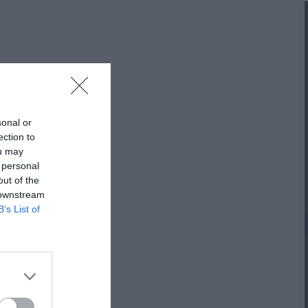
ΠΡΟΤΆΣΕΙΣ ΈΩΣ 20€
ΑΝΑΜΝΗΣΤΙΚΆ ΚΑΙ ΒΙΒΛΊΑ/ΈΝΤΥΠΑ ΣΧΟΛΙΚΏΝ
ΕΠΙΤΡΟΠΏΝ & ΣΧΟΛΙΚΏΝ ΜΟΝΆΔΩΝ
Έντυπα-Βιβλία Παιδικών Σταθμων
sonal or
Έντυπα-Βιβλία Νηπιαγωγείων
ection to
ou may
Έντυπα-Βιβλία Δημοτικών
 personal
out of the
Έντυπα-Βιβλία Γυμνασίων
 downstream
B’s List of
'Έντυπα-Βιβλία Λυκείων-ΕΠΑΛ
'Έντυπα-Βιβλία ΙΕΚ
'Έντυπα-Βιβλία Σχολικών Επιτροπών