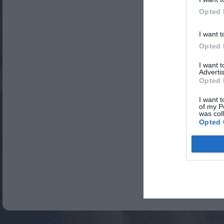
Opted 
I want t
Opted 
I want 
Advertis
Opted 
I want t
of my P
was col
Opted 