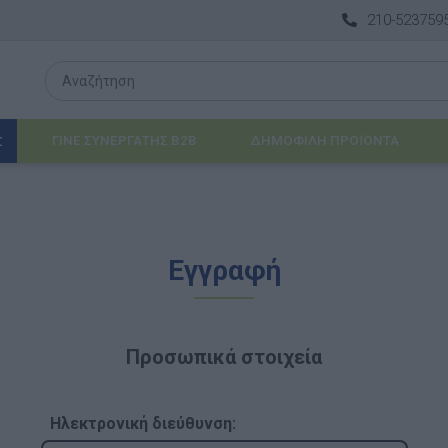
210-523759
ΓΙΝΕ ΣΥΝΕΡΓΑΤΗΣ B2B
ΔΗΜΟΦΙΛΉ ΠΡΟΪΌΝΤΑ
Σ
Λογοθεραπεία
Εγγραφή
 & ΒΡΈΦΗ
Εργοθεραπεία
ΔΙΑ
Προβλήματα Όρασης
Προσωπικά στοιχεία
ΈΠΙΠΛΑ & ΕΞΟΠΛΙΣΜΌΣ
αθηματικά
Βασικός εξοπλισμός & Μονάδες Αποθήκε
Ηλεκτρονική διεύθυνση: