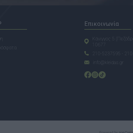
P
Επικοινωνία
ση
Κάνιγγος 5 (Πεζόδρ
10677
ρόσφατα
210-5237595 -
210
info@kleidas.gr
Powered by
nopCom