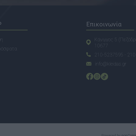
P
Επικοινωνία
ση
Κάνιγγος 5 (Πεζόδρ
10677
ρόσφατα
210-5237595 -
210
info@kleidas.gr
Powered by
nopCom