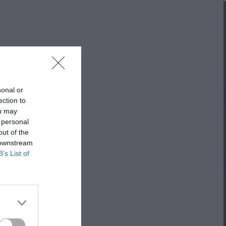
ΠΡΟΤΆΣΕΙΣ ΈΩΣ 20€
ΑΝΑΜΝΗΣΤΙΚΆ ΚΑΙ ΒΙΒΛΊΑ/ΈΝΤΥΠΑ ΣΧΟΛΙΚΏΝ
ΕΠΙΤΡΟΠΏΝ & ΣΧΟΛΙΚΏΝ ΜΟΝΆΔΩΝ
Έντυπα-Βιβλία Παιδικών Σταθμων
sonal or
Έντυπα-Βιβλία Νηπιαγωγείων
ection to
ou may
Έντυπα-Βιβλία Δημοτικών
 personal
out of the
Έντυπα-Βιβλία Γυμνασίων
 downstream
B’s List of
'Έντυπα-Βιβλία Λυκείων-ΕΠΑΛ
'Έντυπα-Βιβλία ΙΕΚ
'Έντυπα-Βιβλία Σχολικών Επιτροπών