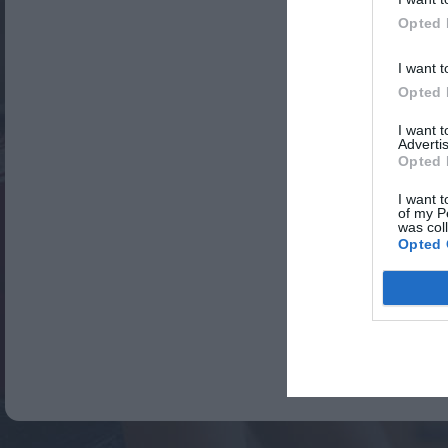
Opted 
I want t
Opted 
I want 
Advertis
Opted 
I want t
of my P
was col
Opted 