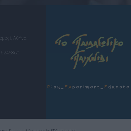
ομος), Αθήνα -
-5245860
merce
Designed & Developed by
RDC Informatics