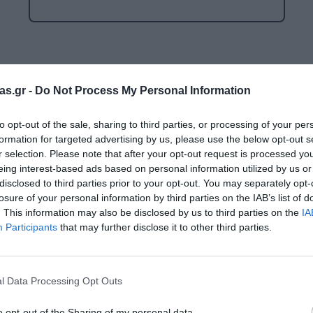
Μαλακή Γωνιά
ρόνο
Παιδικό Δωμάτιο
ΤΈΧΝΕΣ
Επιλογές
as.gr -
Do Not Process My Personal Information
Χειροτεχνία
to opt-out of the sale, sharing to third parties, or processing of your per
Μουσική
Ενημερωτικό δελτίο:
formation for targeted advertising by us, please use the below opt-out s
RI
r selection. Please note that after your opt-out request is processed y
Χορός & Θέατρο
eing interest-based ads based on personal information utilized by us or
disclosed to third parties prior to your opt-out. You may separately opt-
Ή
ΠΑΙΔΑΓΩΓΙΚΌ ΥΛΙΚΌ ΓΙΑ ΕΝΉΛΙΚΕΣ
losure of your personal information by third parties on the IAB’s list of
Ο κωδικός πρόσβασης
. This information may also be disclosed by us to third parties on the
IA
ΠΑΙΧΝΊΔΙΑ ΕΞΩΤΕΡΙΚΟΎ ΧΏΡΟΥ
Participants
that may further disclose it to other third parties.
Ι
Παιχνίδια Κήπου
Κωδικός πρόσβασης:
ΡΟΦΉ
Επαγγελματικές Παιδικές Χαρές
l Data Processing Opt Outs
Συνθέσεις Παιδικής Χαράς για ΑμεΑ
o opt-out of the Sharing of my personal data.