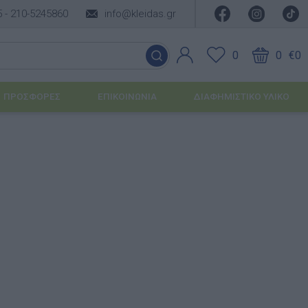
5 -
210-5245860
info@kleidas.gr
0
0
€0
ΠΡΟΣΦΟΡΈΣ
ΕΠΙΚΟΙΝΩΝΊΑ
ΔΙΑΦΗΜΙΣΤΙΚΟ ΥΛΙΚΟ
ΕΠΟΧΙΑΚΆ ΠΡΟΪΌΝΤΑ
Ιδέες για τα Χριστούγεννα
Ιδέες για τις Απόκριες
Ιδέες για το Πάσχα
Καλοκαιρινές Επιλογές
υσης
ΙΔΈΕΣ ΓΙΑ ΒΆΠΤΙΣΗ