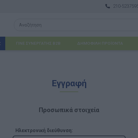
210-523759
ΓΙΝΕ ΣΥΝΕΡΓΑΤΗΣ B2B
ΔΗΜΟΦΙΛΉ ΠΡΟΪΌΝΤΑ
Σ
Λογοθεραπεία
Εγγραφή
 & ΒΡΈΦΗ
Εργοθεραπεία
ΔΙΑ
Προβλήματα Όρασης
Προσωπικά στοιχεία
ΈΠΙΠΛΑ & ΕΞΟΠΛΙΣΜΌΣ
αθηματικά
Βασικός εξοπλισμός & Μονάδες Αποθήκε
Ηλεκτρονική διεύθυνση: