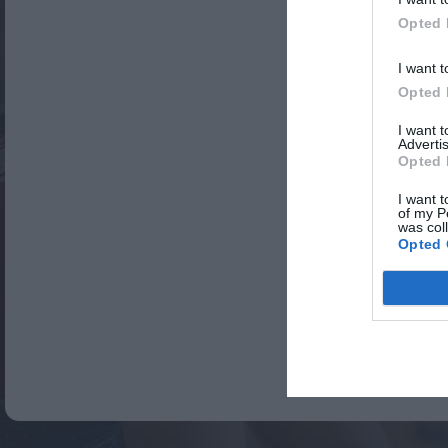
Opted 
I want t
Opted 
I want 
Advertis
Opted 
I want t
of my P
was col
Opted 