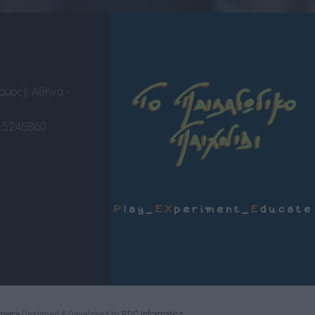
ομος), Αθήνα -
-5245860
merce
Designed & Developed by
RDC Informatics