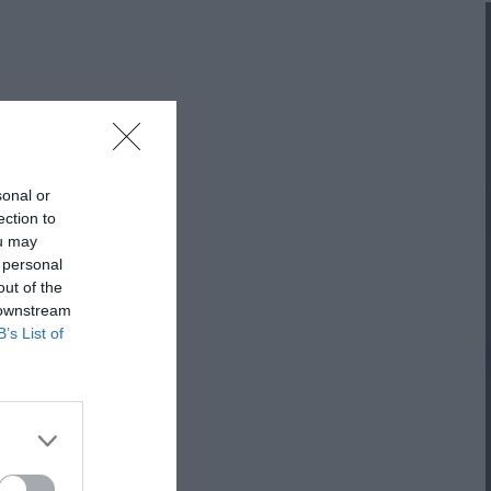
ΠΡΟΤΆΣΕΙΣ ΈΩΣ 20€
ΑΝΑΜΝΗΣΤΙΚΆ ΚΑΙ ΒΙΒΛΊΑ/ΈΝΤΥΠΑ ΣΧΟΛΙΚΏΝ
ΕΠΙΤΡΟΠΏΝ & ΣΧΟΛΙΚΏΝ ΜΟΝΆΔΩΝ
Έντυπα-Βιβλία Παιδικών Σταθμων
sonal or
Έντυπα-Βιβλία Νηπιαγωγείων
ection to
ou may
Έντυπα-Βιβλία Δημοτικών
 personal
out of the
Έντυπα-Βιβλία Γυμνασίων
 downstream
B’s List of
'Έντυπα-Βιβλία Λυκείων-ΕΠΑΛ
'Έντυπα-Βιβλία ΙΕΚ
'Έντυπα-Βιβλία Σχολικών Επιτροπών