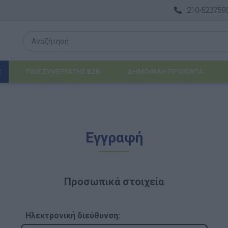
210-523759
ΓΙΝΕ ΣΥΝΕΡΓΑΤΗΣ B2B
ΔΗΜΟΦΙΛΉ ΠΡΟΪΌΝΤΑ
Σ
Λογοθεραπεία
Εγγραφή
 & ΒΡΈΦΗ
Εργοθεραπεία
ΔΙΑ
Προβλήματα Όρασης
Προσωπικά στοιχεία
ΈΠΙΠΛΑ & ΕΞΟΠΛΙΣΜΌΣ
αθηματικά
Βασικός εξοπλισμός & Μονάδες Αποθήκε
Ηλεκτρονική διεύθυνση: