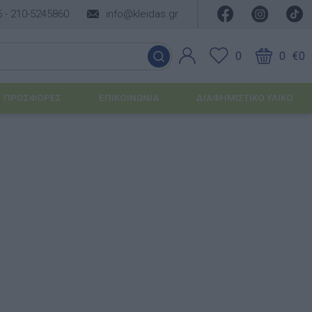
5 -
210-5245860
info@kleidas.gr
0
0
€0
ΠΡΟΣΦΟΡΈΣ
ΕΠΙΚΟΙΝΩΝΊΑ
ΔΙΑΦΗΜΙΣΤΙΚΟ ΥΛΙΚΟ
ΕΠΟΧΙΑΚΆ ΠΡΟΪΌΝΤΑ
Ιδέες για τα Χριστούγεννα
Ιδέες για τις Απόκριες
Ιδέες για το Πάσχα
Καλοκαιρινές Επιλογές
υσης
ΙΔΈΕΣ ΓΙΑ ΒΆΠΤΙΣΗ