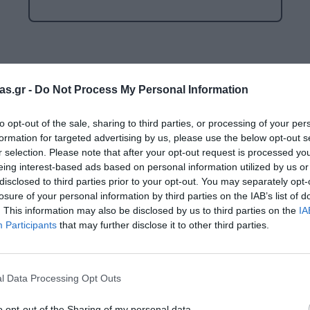
Μαλακή Γωνιά
ρόνο
Παιδικό Δωμάτιο
ΤΈΧΝΕΣ
Επιλογές
as.gr -
Do Not Process My Personal Information
Χειροτεχνία
to opt-out of the sale, sharing to third parties, or processing of your per
Μουσική
Ενημερωτικό δελτίο:
formation for targeted advertising by us, please use the below opt-out s
RI
r selection. Please note that after your opt-out request is processed y
Χορός & Θέατρο
eing interest-based ads based on personal information utilized by us or
disclosed to third parties prior to your opt-out. You may separately opt-
Ή
ΠΑΙΔΑΓΩΓΙΚΌ ΥΛΙΚΌ ΓΙΑ ΕΝΉΛΙΚΕΣ
losure of your personal information by third parties on the IAB’s list of
Ο κωδικός πρόσβασης
. This information may also be disclosed by us to third parties on the
IA
ΠΑΙΧΝΊΔΙΑ ΕΞΩΤΕΡΙΚΟΎ ΧΏΡΟΥ
Participants
that may further disclose it to other third parties.
Ι
Παιχνίδια Κήπου
Κωδικός πρόσβασης:
ΡΟΦΉ
Επαγγελματικές Παιδικές Χαρές
l Data Processing Opt Outs
Συνθέσεις Παιδικής Χαράς για ΑμεΑ
o opt-out of the Sharing of my personal data.