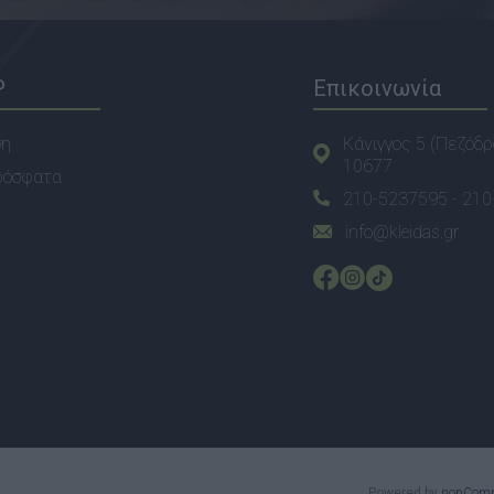
P
Επικοινωνία
ση
Κάνιγγος 5 (Πεζόδρ
10677
ρόσφατα
210-5237595 -
210
info@kleidas.gr
Powered by
nopCom