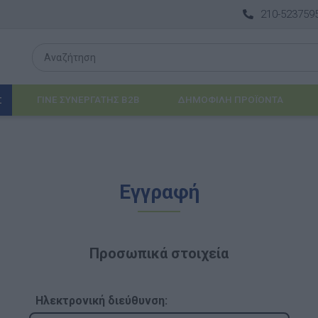
210-523759
ΓΙΝΕ ΣΥΝΕΡΓΑΤΗΣ B2B
ΔΗΜΟΦΙΛΉ ΠΡΟΪΌΝΤΑ
Σ
Λογοθεραπεία
Εγγραφή
 & ΒΡΈΦΗ
Εργοθεραπεία
ΔΙΑ
Προβλήματα Όρασης
Προσωπικά στοιχεία
ΈΠΙΠΛΑ & ΕΞΟΠΛΙΣΜΌΣ
αθηματικά
Βασικός εξοπλισμός & Μονάδες Αποθήκε
Ηλεκτρονική διεύθυνση: