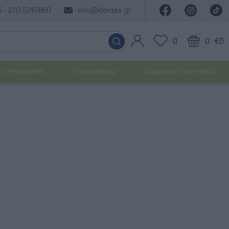
5 -
210-5245860
info@kleidas.gr
0
0
€0
ΠΡΟΣΦΟΡΈΣ
ΕΠΙΚΟΙΝΩΝΊΑ
ΔΙΑΦΗΜΙΣΤΙΚΟ ΥΛΙΚΟ
ΕΠΟΧΙΑΚΆ ΠΡΟΪΌΝΤΑ
Ιδέες για τα Χριστούγεννα
Ιδέες για τις Απόκριες
Ιδέες για το Πάσχα
Καλοκαιρινές Επιλογές
υσης
ΙΔΈΕΣ ΓΙΑ ΒΆΠΤΙΣΗ