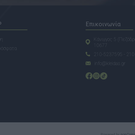
P
Επικοινωνία
ση
Κάνιγγος 5 (Πεζόδρ
10677
ρόσφατα
210-5237595 -
210
info@kleidas.gr
Powered by
nopCom