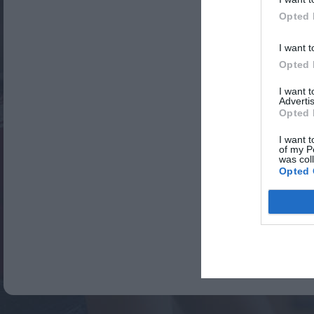
Opted 
I want t
Opted 
I want 
Advertis
Opted 
I want t
of my P
was col
Opted 