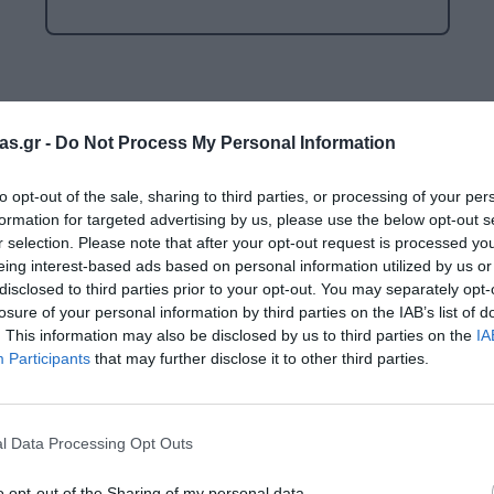
Μαλακή Γωνιά
ρόνο
Παιδικό Δωμάτιο
ΤΈΧΝΕΣ
Επιλογές
as.gr -
Do Not Process My Personal Information
Χειροτεχνία
to opt-out of the sale, sharing to third parties, or processing of your per
Μουσική
Ενημερωτικό δελτίο:
formation for targeted advertising by us, please use the below opt-out s
RI
r selection. Please note that after your opt-out request is processed y
Χορός & Θέατρο
eing interest-based ads based on personal information utilized by us or
disclosed to third parties prior to your opt-out. You may separately opt-
Ή
ΠΑΙΔΑΓΩΓΙΚΌ ΥΛΙΚΌ ΓΙΑ ΕΝΉΛΙΚΕΣ
losure of your personal information by third parties on the IAB’s list of
Ο κωδικός πρόσβασης
. This information may also be disclosed by us to third parties on the
IA
ΠΑΙΧΝΊΔΙΑ ΕΞΩΤΕΡΙΚΟΎ ΧΏΡΟΥ
Participants
that may further disclose it to other third parties.
Ι
Παιχνίδια Κήπου
Κωδικός πρόσβασης:
ΡΟΦΉ
Επαγγελματικές Παιδικές Χαρές
l Data Processing Opt Outs
Συνθέσεις Παιδικής Χαράς για ΑμεΑ
o opt-out of the Sharing of my personal data.