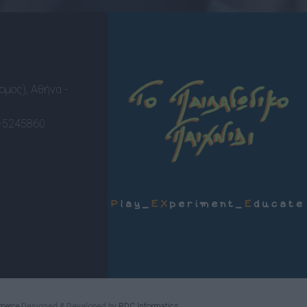
ομος), Αθήνα -
-5245860
merce
Designed & Developed by
RDC Informatics