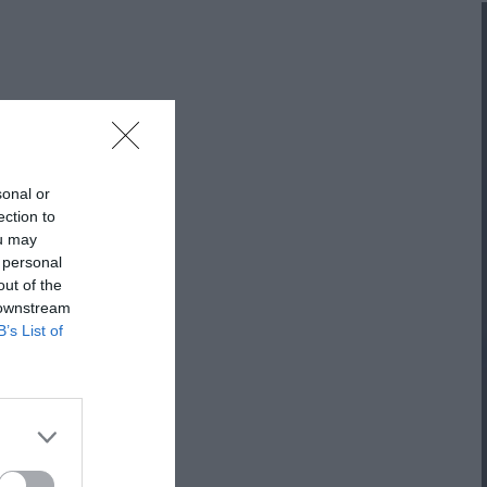
ΠΡΟΤΆΣΕΙΣ ΈΩΣ 20€
ΑΝΑΜΝΗΣΤΙΚΆ ΚΑΙ ΒΙΒΛΊΑ/ΈΝΤΥΠΑ ΣΧΟΛΙΚΏΝ
ΕΠΙΤΡΟΠΏΝ & ΣΧΟΛΙΚΏΝ ΜΟΝΆΔΩΝ
Έντυπα-Βιβλία Παιδικών Σταθμων
sonal or
Έντυπα-Βιβλία Νηπιαγωγείων
ection to
ou may
Έντυπα-Βιβλία Δημοτικών
 personal
out of the
Έντυπα-Βιβλία Γυμνασίων
 downstream
B’s List of
'Έντυπα-Βιβλία Λυκείων-ΕΠΑΛ
'Έντυπα-Βιβλία ΙΕΚ
'Έντυπα-Βιβλία Σχολικών Επιτροπών