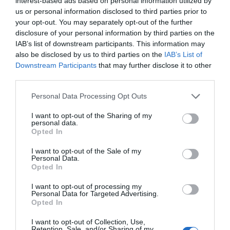
interest-based ads based on personal information utilized by
βιοδιασπώμενα υλικά). Η επιλογή της Nathan για τον
us or personal information disclosed to third parties prior to
εξοπλισμό νηπιαγωγείων και κέντρων δεξιοτήτων
your opt-out. You may separately opt-out of the further
εγγυάται αξιοπιστία, παιδαγωγική αρτιότητα και μια
disclosure of your personal information by third parties on the
ισχυρή "πράσινη" ταυτότητα που εκτιμάται από
IAB’s list of downstream participants. This information may
σύγχρονους εκπαιδευτικούς οργανισμούς.
also be disclosed by us to third parties on the
IAB’s List of
Downstream Participants
that may further disclose it to other
third parties.
Personal Data Processing Opt Outs
I want to opt-out of the Sharing of my
personal data.
Σχετικά προϊόντα
Opted In
I want to opt-out of the Sale of my
Personal Data.
Opted In
I want to opt-out of processing my
Personal Data for Targeted Advertising.
Opted In
I want to opt-out of Collection, Use,
Retention, Sale, and/or Sharing of my