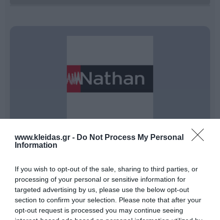
www.kleidas.gr -
Do Not Process My Personal
Information
Η
Nathan
είναι ένας διεθνής ηγέτης στον σχεδιασμό
και την παροχή επαγγελματικού εκπαιδευτικού
εξοπλισμού. Η γκάμα της περιλαμβάνει από
If you wish to opt-out of the sale, sharing to third parties, or
εξειδικευμένο υλικό ψυχοκινητικής έως μικροέπιπλα
processing of your personal or sensitive information for
για συμβολικό παιχνίδι, όλα κατασκευασμένα για να
targeted advertising by us, please use the below opt-out
αντέχουν στη σκληρή χρήση σε σχολικά
section to confirm your selection. Please note that after your
περιβάλλοντα. Κάθε προϊόν συμμορφώνεται αυστηρά
με τα ευρωπαϊκά πρότυπα ασφαλείας και τις
opt-out request is processed you may continue seeing
περιβαλλοντικές προδιαγραφές (βιώσιμη υλοτομία,