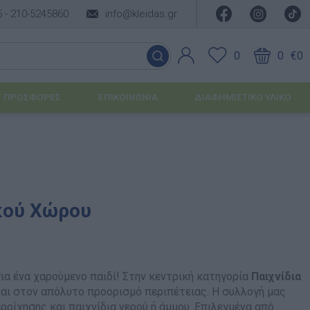
5 -
210-5245860
info@kleidas.gr
0
0
€0
ΠΡΟΣΦΟΡΈΣ
ΕΠΙΚΟΙΝΩΝΊΑ
ΔΙΑΦΗΜΙΣΤΙΚΟ ΥΛΙΚΟ
ΕΠΟΧΙΑΚΆ ΠΡΟΪΌΝΤΑ
Ιδέες για τα Χριστούγεννα
κού Χώρου
Ιδέες για τις Απόκριες
Ιδέες για το Πάσχα
για ένα χαρούμενο παιδί! Στην κεντρική κατηγορία
Παιχνίδια
Καλοκαιρινές Επιλογές
υσης
ται στον απόλυτο προορισμό περιπέτειας. Η συλλογή μας
ρρίχησης και παιχνίδια νερού ή άμμου. Επιλεγμένα από
ΙΔΈΕΣ ΓΙΑ ΒΆΠΤΙΣΗ