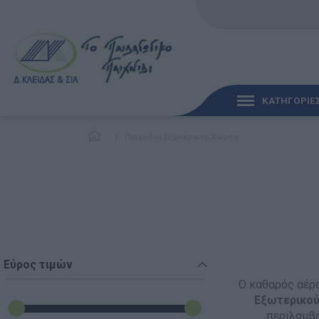
ΚΑΤΗΓΟΡΙΕ
|
Παιχνίδια Εξωτερικού Χώρου
ΓΡΉΓΟΡΗ ΜΑΤΙΆ
ΠΑΙΧΝΊΔΙΑ ΓΙΑ ΜΩΡΆ
ΠΑΙΔΑΓΩΓΙΚΆ ΠΑΙΧΝΊ
Γλώσσα & Γραφή
Εύρος τιμών
Ο καθαρός αέρα
Ανακαλύπτοντας τα Μ
Εξωτερικο
περιλαμβά
Φυσικές Επιστήμες