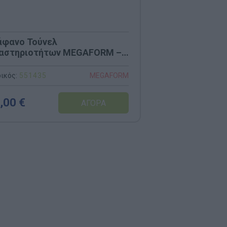
άφανο Τούνελ
αστηριοτήτων MEGAFORM –
0cm (Ασφαλές & Επεκτάσιμο)
ικός:
551435
MEGAFORM
,00 €