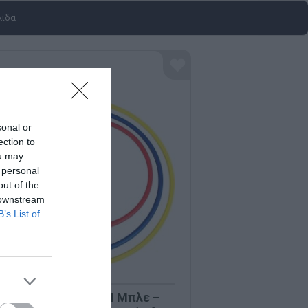
λίδα
sonal or
ection to
ou may
 personal
out of the
 downstream
B’s List of
la Hoop MEGAFORM Μπλε –