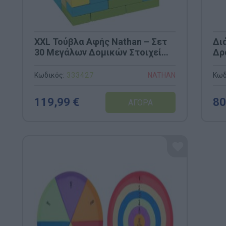
XXL Τούβλα Αφής Nathan – Σετ
Δι
30 Μεγάλων Δομικών Στοιχείων
Δρ
για Εσωτερικό & Εξωτερικό
25
Χώρο (Κωδ. 333427)
Κωδικός:
333427
Κωδ
NATHAN
119,99 €
80