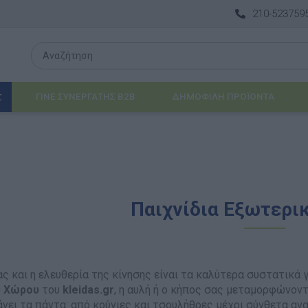
210-523759
ΓΙΝΕ ΣΥΝΕΡΓΑΤΗΣ B2B
ΔΗΜΟΦΙΛΉ ΠΡΟΪΌΝΤΑ
Σ
Λογοθεραπεία
 & ΒΡΈΦΗ
Εργοθεραπεία
Παιχνίδια Εξωτερι
ΔΙΑ
Προβλήματα Όρασης
ΈΠΙΠΛΑ & ΕΞΟΠΛΙΣΜΌΣ
ς και η ελευθερία της κίνησης είναι τα καλύτερα συστατικά 
αθηματικά
Βασικός εξοπλισμός & Μονάδες Αποθήκε
ύ Χώρου
του
kleidas.gr
, η αυλή ή ο κήπος σας μεταμορφώνον
νει τα πάντα: από κούνιες και τσουλήθρες μέχρι σύνθετα ανα