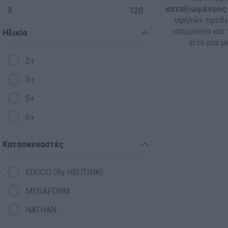
καταξιωμένους
3
120
υψηλών προδια
Ανακαλύπτοντας το Χ
ισορροπία και 
Ηλικία
είτε μια μ
ΠΑΖΛ & ΣΦΗΝΏΜΑΤΑ
2+
ΕΠΙΤΡΑΠΈΖΙΑ
3+
ΚΑΤΑΣΚΕΥΈΣ-STEM
5+
ΜΈΘΟΔΟΣ MONTESSO
6+
ΨΥΧΟΚΙΝΗΤΙΚΉ ΑΓΩΓ
Κατασκευαστές
ΠΟΔΉΛΑΤΑ
EDUCO (By HEUTINK)
ΣΥΜΒΟΛΙΚΌ ΠΑΙΧΝΊΔ
MEGAFORM
ΠΕΡΙΒΆΛΛΟΝ & ΔΙΑΤ
NATHAN
ΕΙΔΙΚΉ ΑΓΩΓΉ