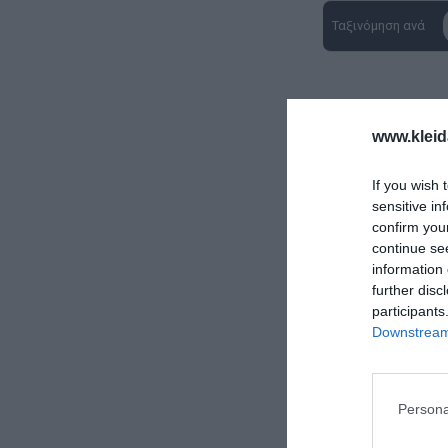
Ταξινόμηση ανά
www.kleid
If you wish 
sensitive in
confirm you
continue se
information 
further disc
participants
Downstream 
Persona