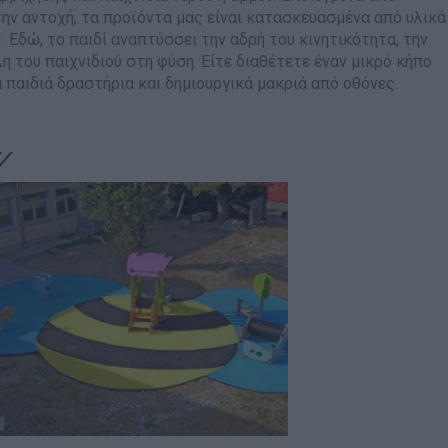
ην αντοχή, τα προϊόντα μας είναι κατασκευασμένα από υλικά
Εδώ, το παιδί αναπτύσσει την αδρή του κινητικότητα, την
ΠΡΟΤΆΣΕΙΣ ΈΩΣ 20€
 του παιχνιδιού στη φύση. Είτε διαθέτετε έναν μικρό κήπο
τα παιδιά δραστήρια και δημιουργικά μακριά από οθόνες.
ΑΝΑΜΝΗΣΤΙΚΆ ΚΑΙ ΒΙΒΛΊΑ/ΈΝΤΥΠΑ ΣΧΟΛΙΚΏΝ
ΕΠΙΤΡΟΠΏΝ & ΣΧΟΛΙΚΏΝ ΜΟΝΆΔΩΝ
Έντυπα-Βιβλία Παιδικών Σταθμων
Έντυπα-Βιβλία Νηπιαγωγείων
Έντυπα-Βιβλία Δημοτικών
Έντυπα-Βιβλία Γυμνασίων
'Έντυπα-Βιβλία Λυκείων-ΕΠΑΛ
'Έντυπα-Βιβλία ΙΕΚ
'Έντυπα-Βιβλία Σχολικών Επιτροπών