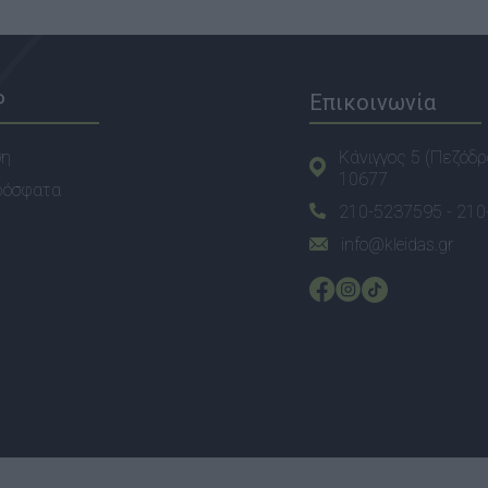
P
Επικοινωνία
ση
Κάνιγγος 5 (Πεζόδρ
10677
ρόσφατα
210-5237595 -
210
info@kleidas.gr