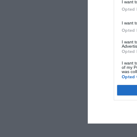
I want t
Opted 
I want t
Opted 
I want 
Advertis
Opted 
I want t
of my P
was col
Opted 