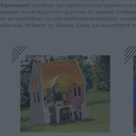
Μαλακή Γωνιά
 δημιουργούς
που δίνουν προτεραιότητα στην ασφάλεια και τ
γραφών που αντέχουν στον χρόνο και τις καιρικές συνθήκες. 
ρόνο
Παιδικό Δωμάτιο
την αυτοπεποίθησή του, ενώ παράλληλα απολαμβάνει τα οφέλη
εγάλη αυλή, θα βρείτε τις ιδανικές λύσεις για να κρατήσετε 
ΤΈΧΝΕΣ
Χειροτεχνία
Μουσική
RI
Χορός & Θέατρο
Ή
ΠΑΙΔΑΓΩΓΙΚΌ ΥΛΙΚΌ ΓΙΑ ΕΝΉΛΙΚΕΣ
ΠΑΙΧΝΊΔΙΑ ΕΞΩΤΕΡΙΚΟΎ ΧΏΡΟΥ
Ι
Παιχνίδια Κήπου
ΡΟΦΉ
Επαγγελματικές Παιδικές Χαρές
Συνθέσεις Παιδικής Χαράς για ΑμεΑ