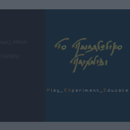
ομος), Αθήνα -
-5245860