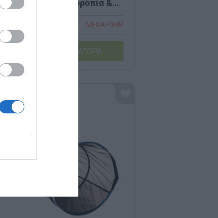
άμετρος 65cm (Ισορροπία &
νητική Αγωγή)
ικός:
404261
MEGAFORM
00 €