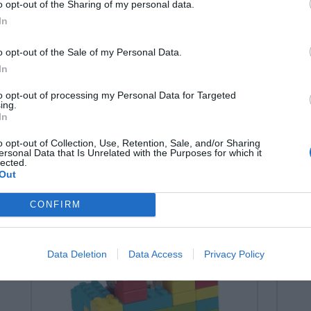
7 Χρωμάτων (Washable)
Δι
o opt-out of the Sharing of my personal data.
Κι
In
Κωδικός:
025020
Κωδ
EDUCO (By HEUTINK)
o opt-out of the Sale of my Personal Data.
In
3,00 €
9,
to opt-out of processing my Personal Data for Targeted
ing.
In
o opt-out of Collection, Use, Retention, Sale, and/or Sharing
ersonal Data that Is Unrelated with the Purposes for which it
lected.
Out
CONFIRM
Data Deletion
Data Access
Privacy Policy