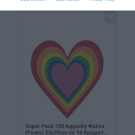
Super Pack 100 Αφρώδη Φύλλα
(Foam) 23x35cm σε 16 Χρώματα