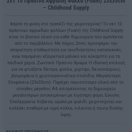
Σετ 10 Πράσινα Αφρώδη Φύλλα (Foam) 23x35cm
– Childhood Supply
Φέρτε τη φύση στο τραπέζι της χειροτεχνίας! Το σετ 10
πράσινων αφρωδών φύλλων (foam) της Childhood Supply
είναι το βασικό υλικό για κάθε δημιουργία που εμπνέεται
από το περιβάλλον. Με πάχος 2mm, προσφέρει την
απαραίτητη σταθερότητα για τρισδιάστατες κατασκευές,
ενώ παραμένει εξαιρετικά μαλακό και εύκαμπτο για τα
παιδικά χέρια. Ζωντανό Πράσινο Χρώμα: Η ιδανική επιλογή
για να φτιάξετε δέντρα, φύλλα, χορτάρι, δεινοσαύρους,
βατραχάκια ή χριστουγεννιάτικα στολίδια. Μεγαλύτερη
Επιφάνεια (23x35cm): Παρέχει περισσότερο υλικό από το
σύνηθες μέγεθος Α4, επιτρέποντας τη δημιουργία
μεγαλύτερων αντικειμένων με λιγότερη φύρα. Εύκολη
Επεξεργασία: Κόβεται ομαλά με ψαλίδι χειροτεχνίας και
κολλάει σταθερά με υγρή κόλλα, σιλικόνη ή ταινία διπλής
όψης.
ΚΩΔΙΚΟΣ ΠΡΟΪΟΝΤΟΣ:
CHCLFMGR