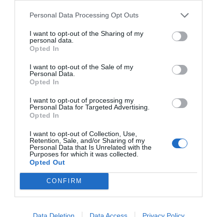
των παιδιών.
Η Childhood Supply ξεχωρίζει για τη μεγάλη γκάμα
Personal Data Processing Opt Outs
ειδών χειροτεχνίας, η οποία είναι ειδικά μελετημένη
για να πυροδοτεί τη
δημιουργικότητα
και να
I want to opt-out of the Sharing of my
ενισχύει τις λεπτές κινητικές δεξιότητες. Κάθε
personal data.
προϊόν ενσωματώνει τη δανέζικη φιλοσοφία για την
Opted In
ποιότητα και την ασφάλεια, εξασφαλίζοντας ότι τα
παιδιά έχουν πρόσβαση σε υλικά που προάγουν την
I want to opt-out of the Sale of my
εξερεύνηση και την έκφραση. Από τον βασικό
Personal Data.
Opted In
εξοπλισμό τάξης μέχρι τα πιο εξειδικευμένα υλικά
καλλιτεχνικών, η Childhood Supply παραμένει στην
κορυφή των προτιμήσεων όσων επενδύουν στην
I want to opt-out of processing my
Personal Data for Targeted Advertising.
ποιοτική ανατροφή και εκπαίδευση.
Opted In
I want to opt-out of Collection, Use,
Retention, Sale, and/or Sharing of my
Personal Data that Is Unrelated with the
Purposes for which it was collected.
Opted Out
CONFIRM
Σχετικά προϊόντα
Data Deletion
Data Access
Privacy Policy