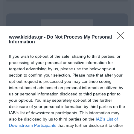
www.kleidas.gr -
Do Not Process My Personal
Information
If you wish to opt-out of the sale, sharing to third parties, or
processing of your personal or sensitive information for
targeted advertising by us, please use the below opt-out
section to confirm your selection. Please note that after your
opt-out request is processed you may continue seeing
interest-based ads based on personal information utilized by
Η εταιρεία
Childhood Supply
, με έδρα τη Δανία,
αποτελεί εδώ και περισσότερα από
30 χρόνια
έναν
us or personal information disclosed to third parties prior to
από τους πιο αξιόπιστους συνεργάτες στον χώρο του
your opt-out. You may separately opt-out of the further
σχεδιασμού και της προμήθειας υψηλής ποιότητας
disclosure of your personal information by third parties on the
παιδαγωγικού υλικού και εξοπλισμού
. Με βαθιά
IAB’s list of downstream participants. This information may
γνώση των αναγκών της σύγχρονης εκπαίδευσης, η
also be disclosed by us to third parties on the
IAB’s List of
αποστολή της εταιρείας είναι να εμπνεύσει γονείς,
Downstream Participants
that may further disclose it to other
εκπαιδευτικούς και ειδικούς, προσφέροντας
εργαλεία που υποστηρίζουν ουσιαστικά την ανάπτυξη
third parties.