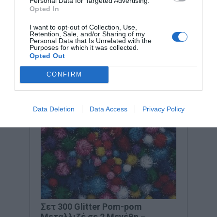
Personal Data for Targeted Advertising.
Opted In
I want to opt-out of Collection, Use,
Retention, Sale, and/or Sharing of my
Personal Data that Is Unrelated with the
Purposes for which it was collected.
Opted Out
CONFIRM
Data Deletion
Data Access
Privacy Policy
Σετ 300 Glitter Pom-pom
Μεταλλιζέ σε 2 Μεγέθη –