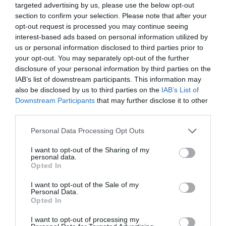
targeted advertising by us, please use the below opt-out
των παιδιών.
section to confirm your selection. Please note that after your
Η Childhood Supply ξεχωρίζει για τη μεγάλη γκάμα
ειδών χειροτεχνίας, η οποία είναι ειδικά μελετημένη
opt-out request is processed you may continue seeing
για να πυροδοτεί τη
δημιουργικότητα
και να
interest-based ads based on personal information utilized by
ενισχύει τις λεπτές κινητικές δεξιότητες. Κάθε
us or personal information disclosed to third parties prior to
προϊόν ενσωματώνει τη δανέζικη φιλοσοφία για την
your opt-out. You may separately opt-out of the further
ποιότητα και την ασφάλεια, εξασφαλίζοντας ότι τα
disclosure of your personal information by third parties on the
παιδιά έχουν πρόσβαση σε υλικά που προάγουν την
IAB’s list of downstream participants. This information may
εξερεύνηση και την έκφραση. Από τον βασικό
εξοπλισμό τάξης μέχρι τα πιο εξειδικευμένα υλικά
also be disclosed by us to third parties on the
IAB’s List of
καλλιτεχνικών, η Childhood Supply παραμένει στην
Downstream Participants
that may further disclose it to other
κορυφή των προτιμήσεων όσων επενδύουν στην
third parties.
ποιοτική ανατροφή και εκπαίδευση.
Personal Data Processing Opt Outs
I want to opt-out of the Sharing of my
personal data.
Opted In
I want to opt-out of the Sale of my
Personal Data.
Σχετικά προϊόντα
Opted In
I want to opt-out of processing my