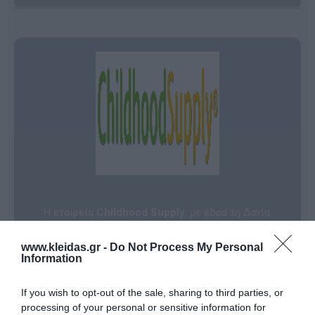
Η εταιρεία
Childhood Supply
, με έδρα τη Δανία,
αποτελεί εδώ και περισσότερα από
30 χρόνια
έναν
από τους πιο αξιόπιστους συνεργάτες στον χώρο του
www.kleidas.gr -
Do Not Process My Personal
σχεδιασμού και της προμήθειας υψηλής ποιότητας
Information
παιδαγωγικού υλικού και εξοπλισμού
. Με βαθιά
γνώση των αναγκών της σύγχρονης εκπαίδευσης, η
αποστολή της εταιρείας είναι να εμπνεύσει γονείς,
If you wish to opt-out of the sale, sharing to third parties, or
εκπαιδευτικούς και ειδικούς, προσφέροντας
processing of your personal or sensitive information for
εργαλεία που υποστηρίζουν ουσιαστικά την ανάπτυξη