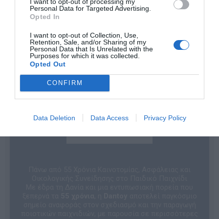
I want to opt-out of processing my
Ηλικία
3+
Personal Data for Targeted Advertising.
Opted In
I want to opt-out of Collection, Use,
Retention, Sale, and/or Sharing of my
Personal Data that Is Unrelated with the
Purposes for which it was collected.
Opted Out
CONFIRM
Data Deletion
Data Access
Privacy Policy
Πάνω από 55 Χρόνια Καινοτομίας, Ασφάλειας και
Οικολογικής Συνείδησης στο Παιδικό Παιχνίδι
Με έδρα τη Δανία και μια εντυπωσιακή πορεία που
ξεπερνά τα
55 χρόνια
, η
Dantoy
αποτελεί παγκόσμιο
σημείο αναφοράς στον σχεδιασμό και την παραγωγή
ποιοτικών παιχνιδιών, με παρουσία σε περισσότερες