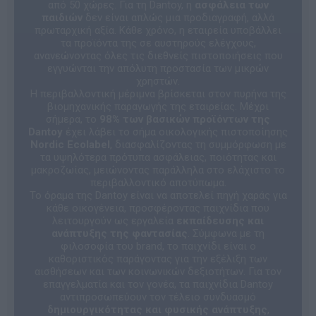
από 50 χώρες. Για τη Dantoy, η
ασφάλεια των
παιδιών
δεν είναι απλώς μια προδιαγραφή, αλλά
πρωταρχική αξία. Κάθε χρόνο, η εταιρεία υποβάλλει
τα προϊόντα της σε αυστηρούς ελέγχους,
ανανεώνοντας όλες τις διεθνείς πιστοποιήσεις που
εγγυώνται την απόλυτη προστασία των μικρών
χρηστών.
Η περιβαλλοντική μέριμνα βρίσκεται στον πυρήνα της
βιομηχανικής παραγωγής της εταιρείας. Μέχρι
σήμερα, το
98% των βασικών προϊόντων της
Dantoy
έχει λάβει το σήμα οικολογικής πιστοποίησης
Nordic Ecolabel
, διασφαλίζοντας τη συμμόρφωση με
τα υψηλότερα πρότυπα ασφάλειας, ποιότητας και
μακροζωίας, μειώνοντας παράλληλα στο ελάχιστο το
περιβαλλοντικό αποτύπωμα.
Το όραμα της Dantoy είναι να αποτελεί πηγή χαράς για
κάθε οικογένεια, προσφέροντας παιχνίδια που
λειτουργούν ως εργαλεία
εκπαίδευσης και
ανάπτυξης της φαντασίας
. Σύμφωνα με τη
φιλοσοφία του brand, το παιχνίδι είναι ο
καθοριστικός παράγοντας για την εξέλιξη των
αισθήσεων και των κοινωνικών δεξιοτήτων. Για τον
επαγγελματία και τον γονέα, τα παιχνίδια Dantoy
αντιπροσωπεύουν τον τέλειο συνδυασμό
δημιουργικότητας και φυσικής ανάπτυξης
,