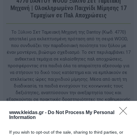
4770 DANTOY WOOD Ξύλινο Σετ Ταμειακή
Μηχανή | Ολοκληρωμένο Παιχνίδι Μίμησης 17
Τεμαχίων σε Παλ Αποχρώσεις
Το Ξύλινο Σετ Ταμειακή Μηχανή της Dantoy (Κωδ. 4770)
αποτελεί μια εκλεπτυσμένη πρόταση από τη σειρά WOOD,
που συνδυάζει την παραδοσιακή ποιότητα του ξύλου με
έναν μοντέρνο, βιώσιμο σχεδιασμό. Το σετ περιλαμβάνει 17
ανθεκτικά τεμάχια σε καλαίσθητες παλ αποχρώσεις,
προσφέροντας στα παιδιά όλα τα απαραίτητα αξεσουάρ για
να στήσουν το δικό τους κατάστημα και να εμπλακούν σε
ατελείωτες ώρες παιχνιδιού μίμησης. Μέσα από αυτή τη
διαδικασία, τα παιδιά ενισχύουν τις κοινωνικές τους
δεξιότητες, αναπτύσσουν την ανεξαρτησία τους και
εξασκούνται σε πρακτικές δραστηριότητες της καθημερινής
ζωής, όπως οι συναλλαγές και η αρίθμηση.
www.kleidas.gr -
Do Not Process My Personal
Information
ΚΩΔΙΚΟΣ ΠΡΟΪΟΝΤΟΣ:
4770
If you wish to opt-out of the sale, sharing to third parties, or