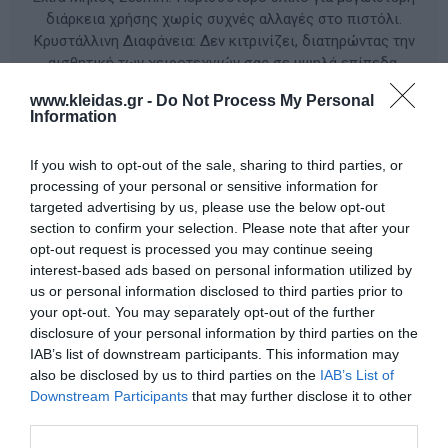
διάρκεια χρήσης χωρίς συχνές αλλαγές στο πιστόλι.
Κρυστάλλινη Διαφάνεια: Δεν κιτρινίζει, διατηρώντας την
αισθητική των χειροτεχνιών σας σε υψηλά επίπεδα.
Πολυεργαλείο: Ιδανική για κόλληση σε ξύλο, πλαστικό,
www.kleidas.gr -
Do Not Process My Personal
ύφασμα, κεραμικά και διακοσμητικά στοιχεία.
Information
If you wish to opt-out of the sale, sharing to third parties, or
ΚΩΔΙΚΟΣ ΠΡΟΪΟΝΤΟΣ:
40GL04A
processing of your personal or sensitive information for
targeted advertising by us, please use the below opt-out
Κατασκευαστής:
CHILDHOOD SUPPLY
section to confirm your selection. Please note that after your
opt-out request is processed you may continue seeing
interest-based ads based on personal information utilized by
us or personal information disclosed to third parties prior to
Διαθέσιμο
your opt-out. You may separately opt-out of the further
disclosure of your personal information by third parties on the
0,60 €
IAB’s list of downstream participants. This information may
also be disclosed by us to third parties on the
IAB’s List of
Downstream Participants
that may further disclose it to other
third parties.
-
+