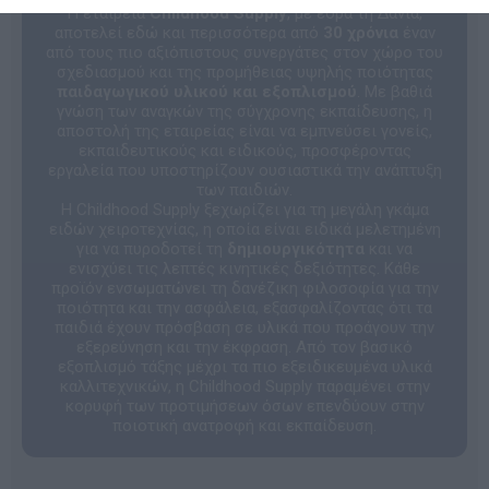
Η εταιρεία
Childhood Supply
, με έδρα τη Δανία,
αποτελεί εδώ και περισσότερα από
30 χρόνια
έναν
από τους πιο αξιόπιστους συνεργάτες στον χώρο του
σχεδιασμού και της προμήθειας υψηλής ποιότητας
παιδαγωγικού υλικού και εξοπλισμού
. Με βαθιά
γνώση των αναγκών της σύγχρονης εκπαίδευσης, η
αποστολή της εταιρείας είναι να εμπνεύσει γονείς,
εκπαιδευτικούς και ειδικούς, προσφέροντας
εργαλεία που υποστηρίζουν ουσιαστικά την ανάπτυξη
των παιδιών.
Η Childhood Supply ξεχωρίζει για τη μεγάλη γκάμα
ειδών χειροτεχνίας, η οποία είναι ειδικά μελετημένη
για να πυροδοτεί τη
δημιουργικότητα
και να
ενισχύει τις λεπτές κινητικές δεξιότητες. Κάθε
προϊόν ενσωματώνει τη δανέζικη φιλοσοφία για την
ποιότητα και την ασφάλεια, εξασφαλίζοντας ότι τα
παιδιά έχουν πρόσβαση σε υλικά που προάγουν την
εξερεύνηση και την έκφραση. Από τον βασικό
εξοπλισμό τάξης μέχρι τα πιο εξειδικευμένα υλικά
καλλιτεχνικών, η Childhood Supply παραμένει στην
κορυφή των προτιμήσεων όσων επενδύουν στην
ποιοτική ανατροφή και εκπαίδευση.