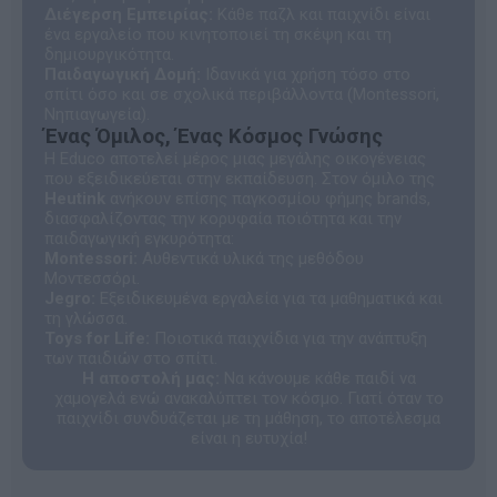
Διέγερση Εμπειρίας:
Κάθε παζλ και παιχνίδι είναι
ένα εργαλείο που κινητοποιεί τη σκέψη και τη
δημιουργικότητα.
Παιδαγωγική Δομή:
Ιδανικά για χρήση τόσο στο
σπίτι όσο και σε σχολικά περιβάλλοντα (Montessori,
Νηπιαγωγεία).
Ένας Όμιλος, Ένας Κόσμος Γνώσης
Η Educo αποτελεί μέρος μιας μεγάλης οικογένειας
που εξειδικεύεται στην εκπαίδευση. Στον όμιλο της
Heutink
ανήκουν επίσης παγκοσμίου φήμης brands,
διασφαλίζοντας την κορυφαία ποιότητα και την
παιδαγωγική εγκυρότητα:
Montessori:
Αυθεντικά υλικά της μεθόδου
Μοντεσσόρι.
Jegro:
Εξειδικευμένα εργαλεία για τα μαθηματικά και
τη γλώσσα.
Toys for Life:
Ποιοτικά παιχνίδια για την ανάπτυξη
των παιδιών στο σπίτι.
Η αποστολή μας:
Να κάνουμε κάθε παιδί να
χαμογελά ενώ ανακαλύπτει τον κόσμο. Γιατί όταν το
παιχνίδι συνδυάζεται με τη μάθηση, το αποτέλεσμα
είναι η ευτυχία!