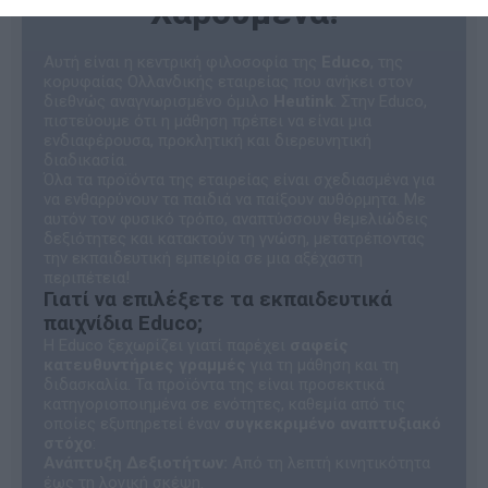
Χαρούμενα!
Αυτή είναι η κεντρική φιλοσοφία της
Educo
, της
κορυφαίας Ολλανδικής εταιρείας που ανήκει στον
διεθνώς αναγνωρισμένο όμιλο
Heutink
. Στην Educo,
πιστεύουμε ότι η μάθηση πρέπει να είναι μια
ενδιαφέρουσα, προκλητική και διερευνητική
διαδικασία.
Όλα τα προϊόντα της εταιρείας είναι σχεδιασμένα για
να ενθαρρύνουν τα παιδιά να παίξουν αυθόρμητα. Με
αυτόν τον φυσικό τρόπο, αναπτύσσουν θεμελιώδεις
δεξιότητες και κατακτούν τη γνώση, μετατρέποντας
την εκπαιδευτική εμπειρία σε μια αξέχαστη
περιπέτεια!
Γιατί να επιλέξετε τα εκπαιδευτικά
παιχνίδια Educo;
Η Educo ξεχωρίζει γιατί παρέχει
σαφείς
κατευθυντήριες γραμμές
για τη μάθηση και τη
διδασκαλία. Τα προϊόντα της είναι προσεκτικά
κατηγοριοποιημένα σε ενότητες, καθεμία από τις
οποίες εξυπηρετεί έναν
συγκεκριμένο αναπτυξιακό
στόχο
:
Ανάπτυξη Δεξιοτήτων:
Από τη λεπτή κινητικότητα
έως τη λογική σκέψη.