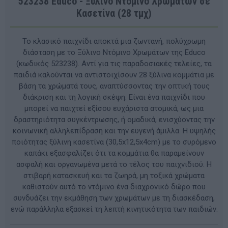
523238 Educo - Ξύλινο Ντόμινο Χρωμάτων σε
Κασετίνα (28 τμχ)
Το κλασικό παιχνίδι αποκτά μια ζωντανή, πολύχρωμη
διάσταση με το Ξύλινο Ντόμινο Χρωμάτων της Educo
(κωδικός 523238). Αντί για τις παραδοσιακές τελείες, τα
παιδιά καλούνται να αντιστοιχίσουν 28 ξύλινα κομμάτια με
βάση τα χρώματά τους, αναπτύσσοντας την οπτική τους
διάκριση και τη λογική σκέψη. Είναι ένα παιχνίδι που
μπορεί να παιχτεί εξίσου ευχάριστα ατομικά, ως μια
δραστηριότητα συγκέντρωσης, ή ομαδικά, ενισχύοντας την
κοινωνική αλληλεπίδραση και την ευγενή άμιλλα. Η υψηλής
ποιότητας ξύλινη κασετίνα (30,5x12,5x4cm) με το συρόμενο
καπάκι εξασφαλίζει ότι τα κομμάτια θα παραμείνουν
ασφαλή και οργανωμένα μετά το τέλος του παιχνιδιού. Η
στιβαρή κατασκευή και τα ζωηρά, μη τοξικά χρώματα
καθιστούν αυτό το ντόμινο ένα διαχρονικό δώρο που
συνδυάζει την εκμάθηση των χρωμάτων με τη διασκέδαση,
ενώ παράλληλα εξασκεί τη λεπτή κινητικότητα των παιδιών.