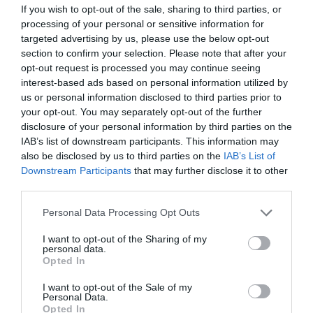
κορυφαίας Ολλανδικής εταιρείας που ανήκει στον
If you wish to opt-out of the sale, sharing to third parties, or
διεθνώς αναγνωρισμένο όμιλο
Heutink
. Στην Educo,
processing of your personal or sensitive information for
πιστεύουμε ότι η μάθηση πρέπει να είναι μια
targeted advertising by us, please use the below opt-out
ενδιαφέρουσα, προκλητική και διερευνητική
διαδικασία.
section to confirm your selection. Please note that after your
Όλα τα προϊόντα της εταιρείας είναι σχεδιασμένα για
opt-out request is processed you may continue seeing
να ενθαρρύνουν τα παιδιά να παίξουν αυθόρμητα. Με
interest-based ads based on personal information utilized by
αυτόν τον φυσικό τρόπο, αναπτύσσουν θεμελιώδεις
us or personal information disclosed to third parties prior to
δεξιότητες και κατακτούν τη γνώση, μετατρέποντας
your opt-out. You may separately opt-out of the further
την εκπαιδευτική εμπειρία σε μια αξέχαστη
disclosure of your personal information by third parties on the
περιπέτεια!
Γιατί να επιλέξετε τα εκπαιδευτικά
IAB’s list of downstream participants. This information may
παιχνίδια Educo;
also be disclosed by us to third parties on the
IAB’s List of
Η Educo ξεχωρίζει γιατί παρέχει
σαφείς
Downstream Participants
that may further disclose it to other
κατευθυντήριες γραμμές
για τη μάθηση και τη
third parties.
διδασκαλία. Τα προϊόντα της είναι προσεκτικά
κατηγοριοποιημένα σε ενότητες, καθεμία από τις
Personal Data Processing Opt Outs
οποίες εξυπηρετεί έναν
συγκεκριμένο αναπτυξιακό
στόχο
:
I want to opt-out of the Sharing of my
Ανάπτυξη Δεξιοτήτων:
Από τη λεπτή κινητικότητα
personal data.
έως τη λογική σκέψη.
Opted In
Διέγερση Εμπειρίας:
Κάθε παζλ και παιχνίδι είναι
ένα εργαλείο που κινητοποιεί τη σκέψη και τη
I want to opt-out of the Sale of my
δημιουργικότητα.
Personal Data.
Παιδαγωγική Δομή:
Ιδανικά για χρήση τόσο στο
Opted In