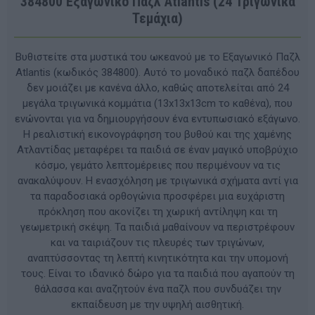
384800 Εξαγωνικό Παζλ Atlantis (24 Τριγωνικά
Τεμάχια)
Βυθιστείτε στα μυστικά του ωκεανού με το Εξαγωνικό Παζλ
Atlantis (κωδικός 384800). Αυτό το μοναδικό παζλ δαπέδου
δεν μοιάζει με κανένα άλλο, καθώς αποτελείται από 24
μεγάλα τριγωνικά κομμάτια (13x13x13cm το καθένα), που
ενώνονται για να δημιουργήσουν ένα εντυπωσιακό εξάγωνο.
Η ρεαλιστική εικονογράφηση του βυθού και της χαμένης
Ατλαντίδας μεταφέρει τα παιδιά σε έναν μαγικό υποβρύχιο
κόσμο, γεμάτο λεπτομέρειες που περιμένουν να τις
ανακαλύψουν. Η ενασχόληση με τριγωνικά σχήματα αντί για
τα παραδοσιακά ορθογώνια προσφέρει μια ευχάριστη
πρόκληση που ακονίζει τη χωρική αντίληψη και τη
γεωμετρική σκέψη. Τα παιδιά μαθαίνουν να περιστρέφουν
και να ταιριάζουν τις πλευρές των τριγώνων,
αναπτύσσοντας τη λεπτή κινητικότητα και την υπομονή
τους. Είναι το ιδανικό δώρο για τα παιδιά που αγαπούν τη
θάλασσα και αναζητούν ένα παζλ που συνδυάζει την
εκπαίδευση με την υψηλή αισθητική.