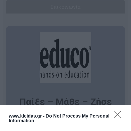
Επικοινωνία
Παίξε – Μάθε – Ζήσε
Χαρούμενα!
www.kleidas.gr -
Do Not Process My Personal
Information
Αυτή είναι η κεντρική φιλοσοφία της
Educo
, της