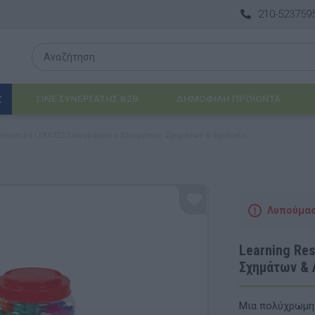
210-523759
ΓΙΝΕ ΣΥΝΕΡΓΑΤΗΣ B2B
ΔΗΜΟΦΙΛΉ ΠΡΟΪΌΝΤΑ
Σ
esources LER6722 Σαλιγκαράκια Χρωμάτων, Σχημάτων & Αριθμών
Λογοθεραπεία
 & ΒΡΈΦΗ
Εργοθεραπεία
Λυπούμαστ
ΔΙΑ
Προβλήματα Όρασης
Learning Re
ΈΠΙΠΛΑ & ΕΞΟΠΛΙΣΜΌΣ
Σχημάτων & 
αθηματικά
Βασικός εξοπλισμός & Μονάδες Αποθήκε
Μια πολύχρωμη 