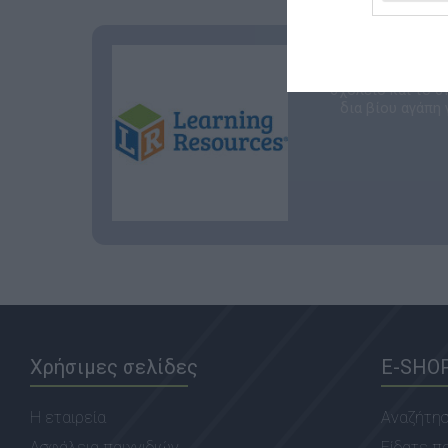
Από το 1994
εμπειρίες πο
σχολείο και το σ
δια βίου αγάπη 
Χρήσιμες σελίδες
E-SHO
Η εταιρεία
Αναζήτη
Ασφάλεια παιχνιδιών
Είδατε π