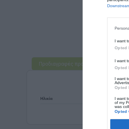
Downstream 
Persona
I want t
Opted 
I want t
Προδιαγραφές προϊόντων
Opted 
I want 
Advertis
Opted 
I want t
Ηλικία
of my P
was col
Opted 