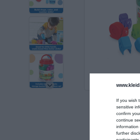
Ανακαλύπτοντας το Χ
ΠΑΖΛ & ΣΦΗΝΏΜΑΤΑ
ΕΠΙΤΡΑΠΈΖΙΑ
ΚΑΤΑΣΚΕΥΈΣ-STEM
ΜΈΘΟΔΟΣ MONTESSO
ΨΥΧΟΚΙΝΗΤΙΚΉ ΑΓΩΓ
www.kleid
ΠΟΔΉΛΑΤΑ
If you wish 
sensitive in
ΣΥΜΒΟΛΙΚΌ ΠΑΙΧΝΊΔ
confirm you
continue se
ΠΕΡΙΒΆΛΛΟΝ & ΔΙΑΤ
information 
further disc
ΕΙΔΙΚΉ ΑΓΩΓΉ
participants