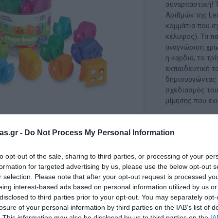
Μαλακή Γωνιά
συναρπαστική! 
Αριθμών της Le
ρόνο
Παιδικό Δωμάτιο
κομμάτια που σ
κέλυφος). Τα πα
ΤΈΧΝΕΣ
αναγνώριση χρω
η καρδιά, το τρ
Χειροτεχνία
εκπαιδευτική τα
δημιουργώντας 
Μουσική
σχεδιασμός τους
μίμησης που ενι
RI
Χορός & Θέατρο
Ή
ΠΑΙΔΑΓΩΓΙΚΌ ΥΛΙΚΌ ΓΙΑ ΕΝΉΛΙΚΕΣ
ΚΩΔΙΚΟΣ ΠΡΟΪ
as.gr -
Do Not Process My Personal Information
ΠΑΙΧΝΊΔΙΑ ΕΞΩΤΕΡΙΚΟΎ ΧΏΡΟΥ
to opt-out of the sale, sharing to third parties, or processing of your per
Κατασκευαστής
formation for targeted advertising by us, please use the below opt-out s
Ι
Παιχνίδια Κήπου
r selection. Please note that after your opt-out request is processed y
eing interest-based ads based on personal information utilized by us or
ΡΟΦΉ
Επαγγελματικές Παιδικές Χαρές
disclosed to third parties prior to your opt-out. You may separately opt-
Διαθέσιμο
losure of your personal information by third parties on the IAB’s list of
Συνθέσεις Παιδικής Χαράς για ΑμεΑ
. This information may also be disclosed by us to third parties on the
IA