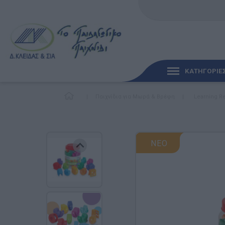
ΚΑΤΗΓΟΡΙΕ
|
Παιχνίδια για Μωρά & Βρέφη
|
Learning R
ΓΡΉΓΟΡΗ ΜΑΤΙΆ
ΠΑΙΧΝΊΔΙΑ ΓΙΑ ΜΩΡΆ
ΝΕΟ
ΠΑΙΔΑΓΩΓΙΚΆ ΠΑΙΧΝΊ
Γλώσσα & Γραφή
Ανακαλύπτοντας τα Μ
Φυσικές Επιστήμες