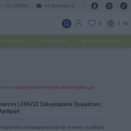
5 -
210-5245860
info@kleidas.gr
0
0
€0
ΠΡΟΣΦΟΡΈΣ
ΕΠΙΚΟΙΝΩΝΊΑ
ΔΙΑΦΗΜΙΣΤΙΚΟ ΥΛΙΚΟ
ΕΠΟΧΙΑΚΆ ΠΡΟΪΌΝΤΑ
Ιδέες για τα Χριστούγεννα
ε - το προϊόν αυτό δεν είναι πλέον διαθέσιμο
Ιδέες για τις Απόκριες
sources LER6722 Σαλιγκαράκια Χρωμάτων,
Ιδέες για το Πάσχα
Αριθμών
Καλοκαιρινές Επιλογές
υσης
παρέα από σαλιγκαράκια έρχεται να κάνει τη μάθηση
ΙΔΈΕΣ ΓΙΑ ΒΆΠΤΙΣΗ