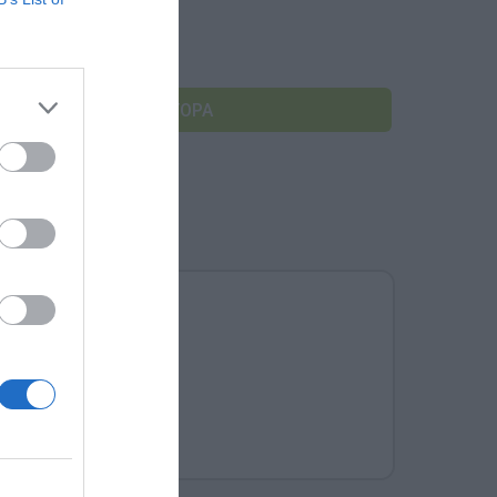
€
Αναμνηστικά Νηπιαγωγείων