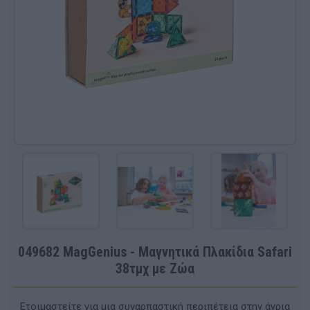
049682 MagGenius - Μαγνητικά Πλακίδια Safari
38τμχ με Ζώα
Ετοιμαστείτε για μια συναρπαστική περιπέτεια στην άγρια