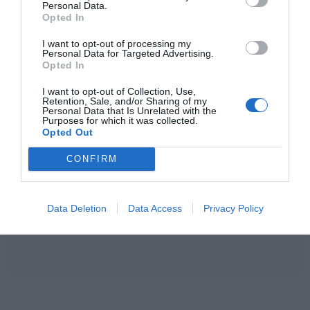
Personal Data.
Νηπιαγωγεία).
Opted In
Ένας Όμιλος, Ένας Κόσμος Γνώσης
Η Educo αποτελεί μέρος μιας μεγάλης οικογένειας
I want to opt-out of processing my
που εξειδικεύεται στην εκπαίδευση. Στον όμιλο της
Personal Data for Targeted Advertising.
Heutink
ανήκουν επίσης παγκοσμίου φήμης brands,
Opted In
διασφαλίζοντας την κορυφαία ποιότητα και την
παιδαγωγική εγκυρότητα:
I want to opt-out of Collection, Use,
Retention, Sale, and/or Sharing of my
Montessori:
Αυθεντικά υλικά της μεθόδου
Personal Data that Is Unrelated with the
Μοντεσσόρι.
Purposes for which it was collected.
Jegro:
Εξειδικευμένα εργαλεία για τα μαθηματικά και
Opted Out
τη γλώσσα.
Toys for Life:
Ποιοτικά παιχνίδια για την ανάπτυξη
CONFIRM
των παιδιών στο σπίτι.
Η αποστολή μας:
Να κάνουμε κάθε παιδί να
χαμογελά ενώ ανακαλύπτει τον κόσμο. Γιατί όταν το
παιχνίδι συνδυάζεται με τη μάθηση, το αποτέλεσμα
Data Deletion
Data Access
Privacy Policy
είναι η ευτυχία!