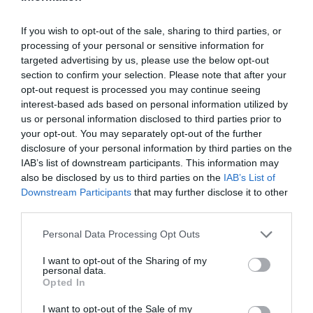
διεθνώς αναγνωρισμένο όμιλο
Heutink
. Στην Educo,
πιστεύουμε ότι η μάθηση πρέπει να είναι μια
ενδιαφέρουσα, προκλητική και διερευνητική
If you wish to opt-out of the sale, sharing to third parties, or
διαδικασία.
processing of your personal or sensitive information for
Όλα τα προϊόντα της εταιρείας είναι σχεδιασμένα για
targeted advertising by us, please use the below opt-out
να ενθαρρύνουν τα παιδιά να παίξουν αυθόρμητα. Με
section to confirm your selection. Please note that after your
αυτόν τον φυσικό τρόπο, αναπτύσσουν θεμελιώδεις
opt-out request is processed you may continue seeing
δεξιότητες και κατακτούν τη γνώση, μετατρέποντας
interest-based ads based on personal information utilized by
την εκπαιδευτική εμπειρία σε μια αξέχαστη
περιπέτεια!
us or personal information disclosed to third parties prior to
Γιατί να επιλέξετε τα εκπαιδευτικά
your opt-out. You may separately opt-out of the further
παιχνίδια Educo;
disclosure of your personal information by third parties on the
Η Educo ξεχωρίζει γιατί παρέχει
σαφείς
IAB’s list of downstream participants. This information may
κατευθυντήριες γραμμές
για τη μάθηση και τη
also be disclosed by us to third parties on the
IAB’s List of
διδασκαλία. Τα προϊόντα της είναι προσεκτικά
Downstream Participants
that may further disclose it to other
κατηγοριοποιημένα σε ενότητες, καθεμία από τις
third parties.
οποίες εξυπηρετεί έναν
συγκεκριμένο αναπτυξιακό
στόχο
:
Personal Data Processing Opt Outs
Ανάπτυξη Δεξιοτήτων:
Από τη λεπτή κινητικότητα
έως τη λογική σκέψη.
I want to opt-out of the Sharing of my
Διέγερση Εμπειρίας:
Κάθε παζλ και παιχνίδι είναι
personal data.
ένα εργαλείο που κινητοποιεί τη σκέψη και τη
Opted In
δημιουργικότητα.
Παιδαγωγική Δομή:
Ιδανικά για χρήση τόσο στο
I want to opt-out of the Sale of my
σπίτι όσο και σε σχολικά περιβάλλοντα (Montessori,