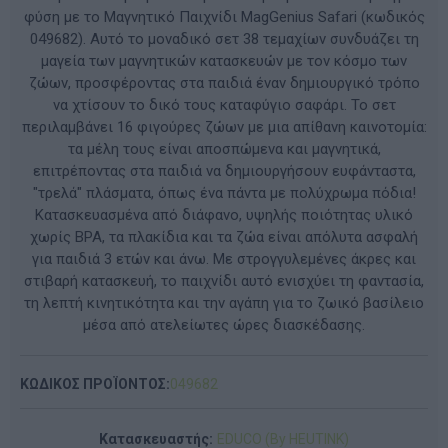
φύση με το Μαγνητικό Παιχνίδι MagGenius Safari (κωδικός
049682). Αυτό το μοναδικό σετ 38 τεμαχίων συνδυάζει τη
μαγεία των μαγνητικών κατασκευών με τον κόσμο των
ζώων, προσφέροντας στα παιδιά έναν δημιουργικό τρόπο
να χτίσουν το δικό τους καταφύγιο σαφάρι. Το σετ
περιλαμβάνει 16 φιγούρες ζώων με μια απίθανη καινοτομία:
τα μέλη τους είναι αποσπώμενα και μαγνητικά,
επιτρέποντας στα παιδιά να δημιουργήσουν ευφάνταστα,
"τρελά" πλάσματα, όπως ένα πάντα με πολύχρωμα πόδια!
Κατασκευασμένα από διάφανο, υψηλής ποιότητας υλικό
χωρίς BPA, τα πλακίδια και τα ζώα είναι απόλυτα ασφαλή
για παιδιά 3 ετών και άνω. Με στρογγυλεμένες άκρες και
στιβαρή κατασκευή, το παιχνίδι αυτό ενισχύει τη φαντασία,
τη λεπτή κινητικότητα και την αγάπη για το ζωικό βασίλειο
μέσα από ατελείωτες ώρες διασκέδασης.
ΚΩΔΙΚΟΣ ΠΡΟΪΟΝΤΟΣ:
049682
Κατασκευαστής:
EDUCO (By HEUTINK)