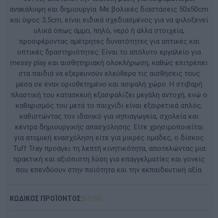
ανακάλυψη και δημιουργία. Με βολικές διαστάσεις 50x50cm
και ύψος 3,5cm, είναι ειδικά σχεδιασμένος για να φιλοξενεί
υλικά όπως άμμο, πηλό, νερό ή άλλα στοιχεία,
προσφέροντας αμέτρητες δυνατότητες για απτικές και
οπτικές δραστηριότητες. Είναι το απόλυτο εργαλείο για
messy play και αισθητηριακή ολοκλήρωση, καθώς επιτρέπει
στα παιδιά να εξερευνούν ελεύθερα τις αισθήσεις τους
μέσα σε έναν οριοθετημένο και ασφαλή χώρο. Η στιβαρή
πλαστική του κατασκευή εξασφαλίζει μεγάλη αντοχή, ενώ ο
καθαρισμός του μετά το παιχνίδι είναι εξαιρετικά απλός,
καθιστώντας τον ιδανικό για νηπιαγωγεία, σχολεία και
κέντρα δημιουργικής απασχόλησης. Είτε χρησιμοποιείται
για ατομική ενασχόληση είτε για μικρές ομάδες, ο δίσκος
Tuff Tray προάγει τη λεπτή κινητικότητα, αποτελώντας μια
πρακτική και αξιόπιστη λύση για επαγγελματίες και γονείς
που επενδύουν στην ποιότητα και την εκπαιδευτική αξία.
ΚΩΔΙΚΟΣ ΠΡΟΪΟΝΤΟΣ:
63795