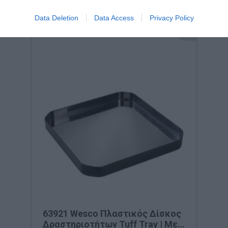
Data Deletion
Data Access
Privacy Policy
63921 Wesco Πλαστικός Δίσκος
Δραστηριοτήτων Tuff Tray | Με