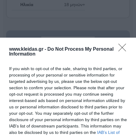
Ηλικία
18 μηνών+
www.kleidas.gr -
Do Not Process My Personal
Information
If you wish to opt-out of the sale, sharing to third parties, or
processing of your personal or sensitive information for
targeted advertising by us, please use the below opt-out
section to confirm your selection. Please note that after your
opt-out request is processed you may continue seeing
interest-based ads based on personal information utilized by
Καινοτομία και Φροντίδα για το Παιδί από το 1975
us or personal information disclosed to third parties prior to
Από το 1975, η
Wesco
σχεδιάζει και επιλέγει
your opt-out. You may separately opt-out of the further
προϊόντα που συνοδεύουν την επιτυχημένη ανάπτυξη
disclosure of your personal information by third parties on the
των παιδιών ηλικίας
0 έως 12 ετών
. Η εταιρεία
IAB’s list of downstream participants. This information may
αφουγκράζεται τις διαφορετικές ανάγκες κάθε
also be disclosed by us to third parties on the
IAB’s List of
παιδιού και στοχεύει στην αφύπνιση των