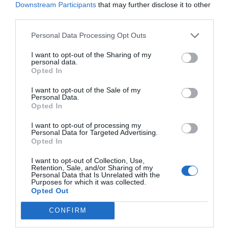
δυνατοτήτων τους, με απόλυτο γνώμονα την ευημερία
Downstream Participants
that may further disclose it to other
τους.
third parties.
Πρόκειται για έναν οργανισμό που εμπιστεύονται
γονείς και εκπαιδευτικοί για τα
καινοτόμα προϊόντα
Personal Data Processing Opt Outs
και την αξιοπιστία των υπηρεσιών του. Με το
σκεπτικό ότι
"Το σήμερα διαμορφώνει το αύριο"
, η
I want to opt-out of the Sharing of my
Wesco εξελίσσεται συνεχώς, μειώνοντας το
personal data.
περιβαλλοντικό της αποτύπωμα και προετοιμάζοντας
Opted In
τα παιδιά για τις μελλοντικές προκλήσεις. Μέσα από
τη δράση της, η εταιρεία επενδύει σε ένα μέλλον
I want to opt-out of the Sale of my
όπου κάθε παιδί θα μπορεί να ζει σε πλήρη αρμονία
Personal Data.
με το περιβάλλον.
Opted In
I want to opt-out of processing my
Personal Data for Targeted Advertising.
Opted In
I want to opt-out of Collection, Use,
Retention, Sale, and/or Sharing of my
Personal Data that Is Unrelated with the
Purposes for which it was collected.
Opted Out
Σχετικά προϊόντα
CONFIRM