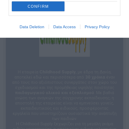
CONFIRM
Data Deletion
Data Access
Privacy Policy
Η εταιρεία
Childhood Supply
, με έδρα τη Δανία,
αποτελεί εδώ και περισσότερα από
30 χρόνια
έναν
από τους πιο αξιόπιστους συνεργάτες στον χώρο του
σχεδιασμού και της προμήθειας υψηλής ποιότητας
παιδαγωγικού υλικού και εξοπλισμού
. Με βαθιά
γνώση των αναγκών της σύγχρονης εκπαίδευσης, η
αποστολή της εταιρείας είναι να εμπνεύσει γονείς,
εκπαιδευτικούς και ειδικούς, προσφέροντας
εργαλεία που υποστηρίζουν ουσιαστικά την ανάπτυξη
των παιδιών.
Η Childhood Supply ξεχωρίζει για τη μεγάλη γκάμα
ειδών χειροτεχνίας, η οποία είναι ειδικά μελετημένη