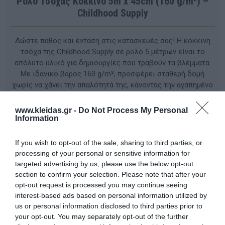
Ρολό Τσόχας Κόκκινο 5m x 45cm (160 g/m²) –
Childhood Supply
Δώστε πάθος και ένταση στις κατασκευές σας! Η κόκκινη
τσόχα της Childhood Supply σε ρολό 5 μέτρων είναι το
απόλυτο υλικό για δημιουργίες που τραβούν τα βλέμματα.
Με ιδανικό βάρος 160 g/m², προσφέρει σταθερή δομή
χωρίς να χάνει την απαλότητά της, κάνοντάς την αγαπημένο
υλικό για κάθε λάτρη του DIY. Εντυπωσιακό Κόκκινο: Ιδανικό
για χριστουγεννιάτικες διακοσμήσεις, καρδιές, στολές
www.kleidas.gr -
Do Not Process My Personal
ηρώων και εορταστικά αξεσουάρ. Οικονομία & Ευελιξία: Τα 5
Information
μέτρα μήκους σάς επιτρέπουν να καλύψετε μεγάλες
επιφάνειες ή να κόψετε πολλά μικρότερα κομμάτια χωρίς
If you wish to opt-out of the sale, sharing to third parties, or
να σπαταλάτε υλικό. Εύκολη Χρήση: Κόβεται με ακρίβεια,
processing of your personal or sensitive information for
δεν ξεφτίζει στις άκρες και συνδυάζεται άψογα με κόλλα
targeted advertising by us, please use the below opt-out
σιλικόνης ή ράψιμο.
section to confirm your selection. Please note that after your
opt-out request is processed you may continue seeing
interest-based ads based on personal information utilized by
ΚΩΔΙΚΟΣ ΠΡΟΪΟΝΤΟΣ:
42FY04
us or personal information disclosed to third parties prior to
your opt-out. You may separately opt-out of the further