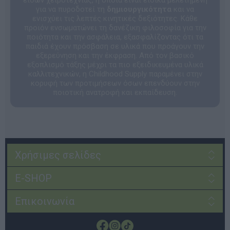
για να πυροδοτεί τη
δημιουργικότητα
και να
ενισχύει τις λεπτές κινητικές δεξιότητες. Κάθε
προϊόν ενσωματώνει τη δανέζικη φιλοσοφία για την
ποιότητα και την ασφάλεια, εξασφαλίζοντας ότι τα
παιδιά έχουν πρόσβαση σε υλικά που προάγουν την
εξερεύνηση και την έκφραση. Από τον βασικό
εξοπλισμό τάξης μέχρι τα πιο εξειδικευμένα υλικά
καλλιτεχνικών, η Childhood Supply παραμένει στην
κορυφή των προτιμήσεων όσων επενδύουν στην
ποιοτική ανατροφή και εκπαίδευση.
Χρήσιμες σελίδες
E-SHOP
Επικοινωνία