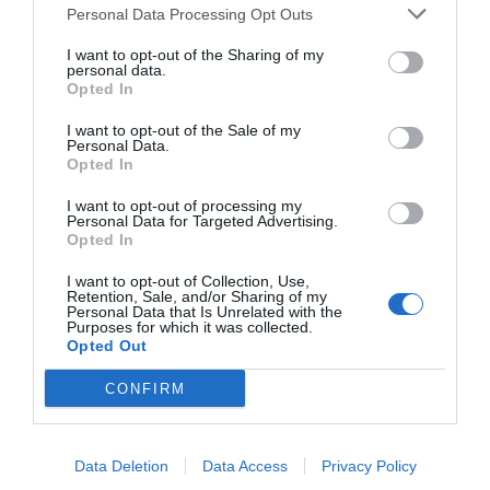
Personal Data Processing Opt Outs
I want to opt-out of the Sharing of my
personal data.
Opted In
I want to opt-out of the Sale of my
Personal Data.
Opted In
I want to opt-out of processing my
Personal Data for Targeted Advertising.
Καινοτομία και Φροντίδα για το Παιδί από το 1975
Opted In
Από το 1975, η
Wesco
σχεδιάζει και επιλέγει
προϊόντα που συνοδεύουν την επιτυχημένη ανάπτυξη
I want to opt-out of Collection, Use,
των παιδιών ηλικίας
0 έως 12 ετών
. Η εταιρεία
Retention, Sale, and/or Sharing of my
Personal Data that Is Unrelated with the
αφουγκράζεται τις διαφορετικές ανάγκες κάθε
Purposes for which it was collected.
παιδιού και στοχεύει στην αφύπνιση των
Opted Out
δυνατοτήτων τους, με απόλυτο γνώμονα την ευημερία
τους.
CONFIRM
Πρόκειται για έναν οργανισμό που εμπιστεύονται
γονείς και εκπαιδευτικοί για τα
καινοτόμα προϊόντα
και την αξιοπιστία των υπηρεσιών του. Με το
σκεπτικό ότι
"Το σήμερα διαμορφώνει το αύριο"
, η
Data Deletion
Data Access
Privacy Policy
Wesco εξελίσσεται συνεχώς, μειώνοντας το