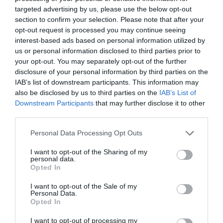
targeted advertising by us, please use the below opt-out
section to confirm your selection. Please note that after your
opt-out request is processed you may continue seeing
interest-based ads based on personal information utilized by
us or personal information disclosed to third parties prior to
your opt-out. You may separately opt-out of the further
disclosure of your personal information by third parties on the
IAB’s list of downstream participants. This information may
also be disclosed by us to third parties on the
IAB’s List of
Downstream Participants
that may further disclose it to other
third parties.
Personal Data Processing Opt Outs
I want to opt-out of the Sharing of my
personal data.
Opted In
530485 Heutink - Σφραγίδες
I want to opt-out of the Sale of my
Φρούτα με Εργονομική Λαβή
Personal Data.
Opted In
(Σετ 6)
Κωδικός:
530485
EDUCO (By HEUTINK)
I want to opt-out of processing my