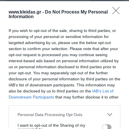
www.kleidas.gr -
Do Not Process My Personal
Η εταιρεία
Childhood Supply
, με έδρα τη Δανία,
Information
αποτελεί εδώ και περισσότερα από
30 χρόνια
έναν
από τους πιο αξιόπιστους συνεργάτες στον χώρο του
If you wish to opt-out of the sale, sharing to third parties, or
σχεδιασμού και της προμήθειας υψηλής ποιότητας
παιδαγωγικού υλικού και εξοπλισμού
. Με βαθιά
processing of your personal or sensitive information for
γνώση των αναγκών της σύγχρονης εκπαίδευσης, η
targeted advertising by us, please use the below opt-out
αποστολή της εταιρείας είναι να εμπνεύσει γονείς,
section to confirm your selection. Please note that after your
εκπαιδευτικούς και ειδικούς, προσφέροντας
opt-out request is processed you may continue seeing
εργαλεία που υποστηρίζουν ουσιαστικά την ανάπτυξη
interest-based ads based on personal information utilized by
των παιδιών.
us or personal information disclosed to third parties prior to
Η Childhood Supply ξεχωρίζει για τη μεγάλη γκάμα
ειδών χειροτεχνίας, η οποία είναι ειδικά μελετημένη
your opt-out. You may separately opt-out of the further
για να πυροδοτεί τη
δημιουργικότητα
και να
disclosure of your personal information by third parties on the
ενισχύει τις λεπτές κινητικές δεξιότητες. Κάθε
IAB’s list of downstream participants. This information may
προϊόν ενσωματώνει τη δανέζικη φιλοσοφία για την
also be disclosed by us to third parties on the
IAB’s List of
ποιότητα και την ασφάλεια, εξασφαλίζοντας ότι τα
Downstream Participants
that may further disclose it to other
παιδιά έχουν πρόσβαση σε υλικά που προάγουν την
third parties.
εξερεύνηση και την έκφραση. Από τον βασικό
εξοπλισμό τάξης μέχρι τα πιο εξειδικευμένα υλικά
καλλιτεχνικών, η Childhood Supply παραμένει στην
Personal Data Processing Opt Outs
κορυφή των προτιμήσεων όσων επενδύουν στην
ποιοτική ανατροφή και εκπαίδευση.
I want to opt-out of the Sharing of my