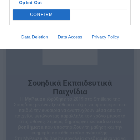
Opted Out
CONFIRM
Data Deletion
Data Access
Privacy Policy
Σουηδικά Εκπαιδευτικά
Παιχνίδια
Η
MyPauze
ιδρύθηκε το 2019 στο Småland της
Σουηδίας με έναν ξεκάθαρο στόχο: να προσφέρει στα
παιδιά την ευκαιρία να αναπτυχθούν μέσα από το
παιχνίδι, μειώνοντας παράλληλα τον χρόνο μπροστά
στις οθόνες. Σήμερα, δημιουργεί
εκπαιδευτικά
βοηθήματα
που υποστηρίζουν τη μάθηση και την
ευημερία σε κάθε στάδιο ανάπτυξης.
Στη MyPauze θα βρείτε εργαλεία σχεδιασμένα για να