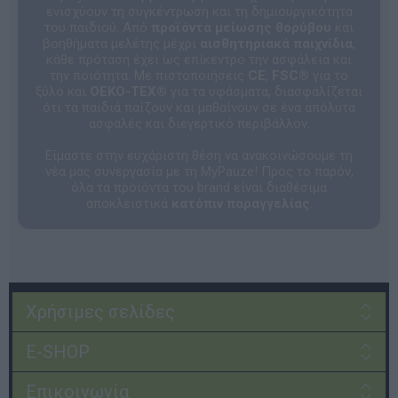
ενισχύουν τη συγκέντρωση και τη δημιουργικότητα
του παιδιού. Από
προϊόντα μείωσης θορύβου
και
βοηθήματα μελέτης μέχρι
αισθητηριακά παιχνίδια
,
κάθε πρόταση έχει ως επίκεντρο την ασφάλεια και
την ποιότητα. Με πιστοποιήσεις
CE
,
FSC®
για το
ξύλο και
OEKO-TEX®
για τα υφάσματα, διασφαλίζεται
ότι τα παιδιά παίζουν και μαθαίνουν σε ένα απόλυτα
ασφαλές και διεγερτικό περιβάλλον.
Είμαστε στην ευχάριστη θέση να ανακοινώσουμε τη
νέα μας συνεργασία με τη MyPauze! Προς το παρόν,
όλα τα προϊόντα του brand είναι διαθέσιμα
αποκλειστικά
κατόπιν παραγγελίας
.
Χρήσιμες σελίδες
E-SHOP
Επικοινωνία