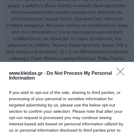
γραφή, η μελέτη ή άλλες λεπτές κινητικές δραστηριότητες.
Κατασκευασμένα από μαλακό ύφασμα που αναπνέει και
εξοπλισμένα με ισχυρό Velcro, εξασφαλίζουν άνετη και
σταθερή εφαρμογή. Μπορούν επίσης να τοποθετηθούν γύρω
από τους αστραγάλους για να προσφέρουν μια αίσθηση
σταθερότητας σε ολόκληρο το σώμα, προάγοντας την
ηρεμία και τη μάθηση. Τεχνικά Χαρακτηριστικά: Βάρος: 250 g
(ανά τεμάχιο) Διαστάσεις: 32 x 5 cm (Μεγαλύτερη επιφάνεια
κάλυψης) Υλικό: Μαλακό ύφασμα Κλείσιμο: Ρυθμιζόμενο
Velcro για απόλυτη προσαρμογή Χρήση: Στους καρπούς για
έλεγχο της κίνησης ή στους αστραγάλους για ιδιοδεκτική
www.kleidas.gr -
Do Not Process My Personal
Information
ενίσχυση
If you wish to opt-out of the sale, sharing to third parties, or
ΚΩΔΙΚΟΣ ΠΡΟΪΟΝΤΟΣ:
82410
processing of your personal or sensitive information for
targeted advertising by us, please use the below opt-out
section to confirm your selection. Please note that after your
Κατασκευαστής:
MYPAUZE
opt-out request is processed you may continue seeing
interest-based ads based on personal information utilized by
us or personal information disclosed to third parties prior to