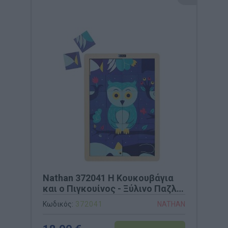
Nathan 372041 Η Κουκουβάγια
και ο Πιγκουίνος - Ξύλινο Παζλ 2
σε 1
Κωδικός:
372041
NATHAN