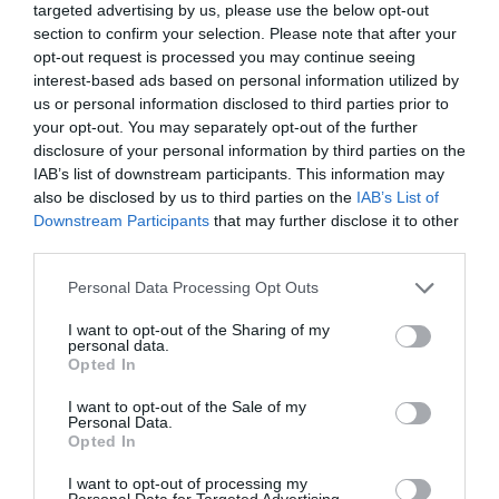
targeted advertising by us, please use the below opt-out
περιπέτεια!
section to confirm your selection. Please note that after your
Γιατί να επιλέξετε τα εκπαιδευτικά
opt-out request is processed you may continue seeing
παιχνίδια Educo;
interest-based ads based on personal information utilized by
Η Educo ξεχωρίζει γιατί παρέχει
σαφείς
us or personal information disclosed to third parties prior to
κατευθυντήριες γραμμές
για τη μάθηση και τη
διδασκαλία. Τα προϊόντα της είναι προσεκτικά
your opt-out. You may separately opt-out of the further
κατηγοριοποιημένα σε ενότητες, καθεμία από τις
disclosure of your personal information by third parties on the
οποίες εξυπηρετεί έναν
συγκεκριμένο αναπτυξιακό
IAB’s list of downstream participants. This information may
στόχο
:
also be disclosed by us to third parties on the
IAB’s List of
Ανάπτυξη Δεξιοτήτων:
Από τη λεπτή κινητικότητα
Downstream Participants
that may further disclose it to other
έως τη λογική σκέψη.
third parties.
Διέγερση Εμπειρίας:
Κάθε παζλ και παιχνίδι είναι
ένα εργαλείο που κινητοποιεί τη σκέψη και τη
δημιουργικότητα.
Personal Data Processing Opt Outs
Παιδαγωγική Δομή:
Ιδανικά για χρήση τόσο στο
σπίτι όσο και σε σχολικά περιβάλλοντα (Montessori,
I want to opt-out of the Sharing of my
personal data.
Νηπιαγωγεία).
Opted In
Ένας Όμιλος, Ένας Κόσμος Γνώσης
Η Educo αποτελεί μέρος μιας μεγάλης οικογένειας
I want to opt-out of the Sale of my
που εξειδικεύεται στην εκπαίδευση. Στον όμιλο της
Personal Data.
Heutink
ανήκουν επίσης παγκοσμίου φήμης brands,
Opted In
διασφαλίζοντας την κορυφαία ποιότητα και την
παιδαγωγική εγκυρότητα:
I want to opt-out of processing my
Montessori:
Αυθεντικά υλικά της μεθόδου
Personal Data for Targeted Advertising.