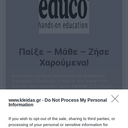
Παίξε – Μάθε – Ζήσε
Χαρούμενα!
Αυτή είναι η κεντρική φιλοσοφία της
Educo
, της
κορυφαίας Ολλανδικής εταιρείας που ανήκει στον
διεθνώς αναγνωρισμένο όμιλο
Heutink
. Στην Educo,
πιστεύουμε ότι η μάθηση πρέπει να είναι μια
ενδιαφέρουσα, προκλητική και διερευνητική
www.kleidas.gr -
Do Not Process My Personal
διαδικασία.
Information
Όλα τα προϊόντα της εταιρείας είναι σχεδιασμένα για
να ενθαρρύνουν τα παιδιά να παίξουν αυθόρμητα. Με
αυτόν τον φυσικό τρόπο, αναπτύσσουν θεμελιώδεις
If you wish to opt-out of the sale, sharing to third parties, or
δεξιότητες και κατακτούν τη γνώση, μετατρέποντας
processing of your personal or sensitive information for
την εκπαιδευτική εμπειρία σε μια αξέχαστη