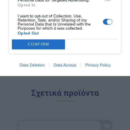
Μοντεσσόρι.
Opted In
Jegro:
Εξειδικευμένα εργαλεία για τα μαθηματικά και
τη γλώσσα.
I want to opt-out of Collection, Use,
Toys for Life:
Ποιοτικά παιχνίδια για την ανάπτυξη
Retention, Sale, and/or Sharing of my
των παιδιών στο σπίτι.
Personal Data that Is Unrelated with the
Purposes for which it was collected.
Η αποστολή μας:
Να κάνουμε κάθε παιδί να
Opted Out
χαμογελά ενώ ανακαλύπτει τον κόσμο. Γιατί όταν το
παιχνίδι συνδυάζεται με τη μάθηση, το αποτέλεσμα
CONFIRM
είναι η ευτυχία!
Data Deletion
Data Access
Privacy Policy
Σχετικά προϊόντα