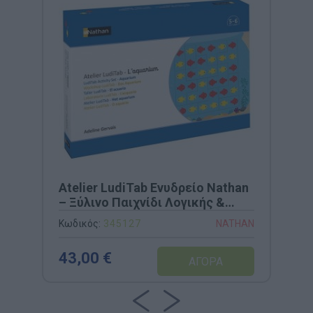
Atelier LudiTab Ενυδρείο Nathan
– Ξύλινο Παιχνίδι Λογικής &
Χωρικού Προσανατολισμού
Κωδικός:
345127
NATHAN
(Κωδ. 345127)
43,00 €