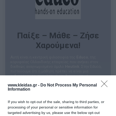
Παίξε – Μάθε – Ζήσε
Χαρούμενα!
Αυτή είναι η κεντρική φιλοσοφία της
Educo
, της
κορυφαίας Ολλανδικής εταιρείας που ανήκει στον
διεθνώς αναγνωρισμένο όμιλο
Heutink
. Στην Educo,
πιστεύουμε ότι η μάθηση πρέπει να είναι μια
ενδιαφέρουσα, προκλητική και διερευνητική
διαδικασία.
www.kleidas.gr -
Do Not Process My Personal
Όλα τα προϊόντα της εταιρείας είναι σχεδιασμένα για
Information
να ενθαρρύνουν τα παιδιά να παίξουν αυθόρμητα. Με
αυτόν τον φυσικό τρόπο, αναπτύσσουν θεμελιώδεις
δεξιότητες και κατακτούν τη γνώση, μετατρέποντας
If you wish to opt-out of the sale, sharing to third parties, or
την εκπαιδευτική εμπειρία σε μια αξέχαστη
processing of your personal or sensitive information for
περιπέτεια!
targeted advertising by us, please use the below opt-out
Γιατί να επιλέξετε τα εκπαιδευτικά