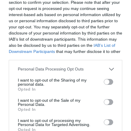
section to confirm your selection. Please note that after your
παιχνίδια Educo;
opt-out request is processed you may continue seeing
Η Educo ξεχωρίζει γιατί παρέχει
σαφείς
interest-based ads based on personal information utilized by
κατευθυντήριες γραμμές
για τη μάθηση και τη
διδασκαλία. Τα προϊόντα της είναι προσεκτικά
us or personal information disclosed to third parties prior to
κατηγοριοποιημένα σε ενότητες, καθεμία από τις
your opt-out. You may separately opt-out of the further
οποίες εξυπηρετεί έναν
συγκεκριμένο αναπτυξιακό
disclosure of your personal information by third parties on the
στόχο
:
IAB’s list of downstream participants. This information may
Ανάπτυξη Δεξιοτήτων:
Από τη λεπτή κινητικότητα
also be disclosed by us to third parties on the
IAB’s List of
έως τη λογική σκέψη.
Downstream Participants
that may further disclose it to other
Διέγερση Εμπειρίας:
Κάθε παζλ και παιχνίδι είναι
ένα εργαλείο που κινητοποιεί τη σκέψη και τη
third parties.
δημιουργικότητα.
Παιδαγωγική Δομή:
Ιδανικά για χρήση τόσο στο
Personal Data Processing Opt Outs
σπίτι όσο και σε σχολικά περιβάλλοντα (Montessori,
Νηπιαγωγεία).
I want to opt-out of the Sharing of my
Ένας Όμιλος, Ένας Κόσμος Γνώσης
personal data.
Opted In
Η Educo αποτελεί μέρος μιας μεγάλης οικογένειας
που εξειδικεύεται στην εκπαίδευση. Στον όμιλο της
Heutink
ανήκουν επίσης παγκοσμίου φήμης brands,
I want to opt-out of the Sale of my
Personal Data.
διασφαλίζοντας την κορυφαία ποιότητα και την
Opted In
παιδαγωγική εγκυρότητα:
Montessori:
Αυθεντικά υλικά της μεθόδου
I want to opt-out of processing my
Μοντεσσόρι.
Personal Data for Targeted Advertising.
Jegro:
Εξειδικευμένα εργαλεία για τα μαθηματικά και
Opted In