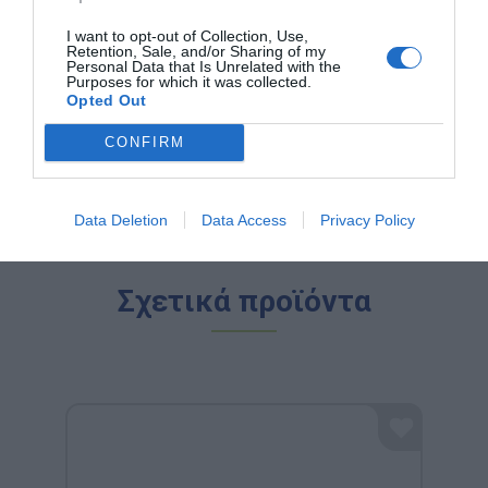
τη γλώσσα.
Toys for Life:
Ποιοτικά παιχνίδια για την ανάπτυξη
I want to opt-out of Collection, Use,
των παιδιών στο σπίτι.
Retention, Sale, and/or Sharing of my
Η αποστολή μας:
Να κάνουμε κάθε παιδί να
Personal Data that Is Unrelated with the
χαμογελά ενώ ανακαλύπτει τον κόσμο. Γιατί όταν το
Purposes for which it was collected.
Opted Out
παιχνίδι συνδυάζεται με τη μάθηση, το αποτέλεσμα
είναι η ευτυχία!
CONFIRM
Data Deletion
Data Access
Privacy Policy
Σχετικά προϊόντα