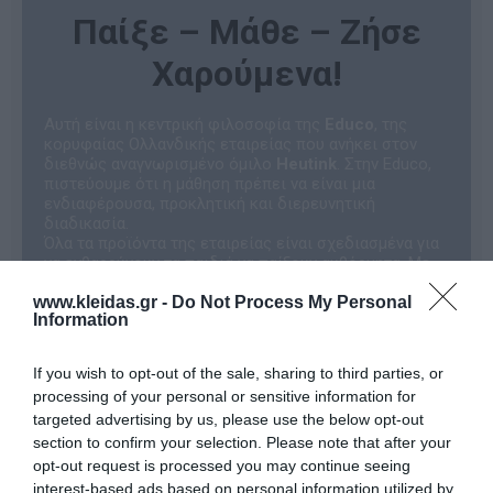
Παίξε – Μάθε – Ζήσε
Χαρούμενα!
Αυτή είναι η κεντρική φιλοσοφία της
Educo
, της
κορυφαίας Ολλανδικής εταιρείας που ανήκει στον
διεθνώς αναγνωρισμένο όμιλο
Heutink
. Στην Educo,
πιστεύουμε ότι η μάθηση πρέπει να είναι μια
ενδιαφέρουσα, προκλητική και διερευνητική
διαδικασία.
Όλα τα προϊόντα της εταιρείας είναι σχεδιασμένα για
να ενθαρρύνουν τα παιδιά να παίξουν αυθόρμητα. Με
αυτόν τον φυσικό τρόπο, αναπτύσσουν θεμελιώδεις
www.kleidas.gr -
Do Not Process My Personal
δεξιότητες και κατακτούν τη γνώση, μετατρέποντας
Information
την εκπαιδευτική εμπειρία σε μια αξέχαστη
περιπέτεια!
Γιατί να επιλέξετε τα εκπαιδευτικά
If you wish to opt-out of the sale, sharing to third parties, or
παιχνίδια Educo;
processing of your personal or sensitive information for
Η Educo ξεχωρίζει γιατί παρέχει
σαφείς
targeted advertising by us, please use the below opt-out
κατευθυντήριες γραμμές
για τη μάθηση και τη
section to confirm your selection. Please note that after your
διδασκαλία. Τα προϊόντα της είναι προσεκτικά
opt-out request is processed you may continue seeing
κατηγοριοποιημένα σε ενότητες, καθεμία από τις
interest-based ads based on personal information utilized by
οποίες εξυπηρετεί έναν
συγκεκριμένο αναπτυξιακό