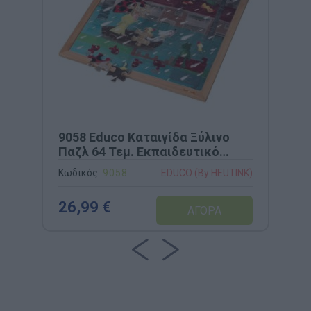
9058 Educo Καταιγίδα Ξύλινο
Παζλ 64 Τεμ. Εκπαιδευτικό
Παιχνίδι Καιρικών Φαινομένων
Κωδικός:
9058
EDUCO (By HEUTINK)
26,99 €