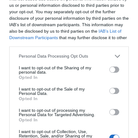
στόχο
:
us or personal information disclosed to third parties prior to
Ανάπτυξη Δεξιοτήτων:
Από τη λεπτή κινητικότητα
your opt-out. You may separately opt-out of the further
έως τη λογική σκέψη.
disclosure of your personal information by third parties on the
Διέγερση Εμπειρίας:
Κάθε παζλ και παιχνίδι είναι
IAB’s list of downstream participants. This information may
ένα εργαλείο που κινητοποιεί τη σκέψη και τη
also be disclosed by us to third parties on the
IAB’s List of
δημιουργικότητα.
Downstream Participants
that may further disclose it to other
Παιδαγωγική Δομή:
Ιδανικά για χρήση τόσο στο
σπίτι όσο και σε σχολικά περιβάλλοντα (Montessori,
third parties.
Νηπιαγωγεία).
Ένας Όμιλος, Ένας Κόσμος Γνώσης
Personal Data Processing Opt Outs
Η Educo αποτελεί μέρος μιας μεγάλης οικογένειας
που εξειδικεύεται στην εκπαίδευση. Στον όμιλο της
I want to opt-out of the Sharing of my
personal data.
Heutink
ανήκουν επίσης παγκοσμίου φήμης brands,
Opted In
διασφαλίζοντας την κορυφαία ποιότητα και την
παιδαγωγική εγκυρότητα:
Montessori:
Αυθεντικά υλικά της μεθόδου
I want to opt-out of the Sale of my
Personal Data.
Μοντεσσόρι.
Opted In
Jegro:
Εξειδικευμένα εργαλεία για τα μαθηματικά και
τη γλώσσα.
I want to opt-out of processing my
Toys for Life:
Ποιοτικά παιχνίδια για την ανάπτυξη
Personal Data for Targeted Advertising.
των παιδιών στο σπίτι.
Opted In
Η αποστολή μας:
Να κάνουμε κάθε παιδί να
χαμογελά ενώ ανακαλύπτει τον κόσμο. Γιατί όταν το
I want to opt-out of Collection, Use,
παιχνίδι συνδυάζεται με τη μάθηση, το αποτέλεσμα
Retention, Sale, and/or Sharing of my