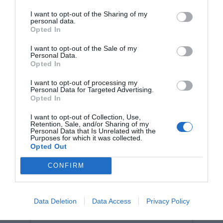
παιχνιδιού μέσα στην οικογένεια, ενώ αποτελούν την
I want to opt-out of the Sharing of my
νούμερο ένα επιλογή για ποιοτικό χρόνο που
personal data.
συνδυάζει τη διασκέδαση με την ουσιαστική εξέλιξη
Opted In
των δεξιοτήτων.
I want to opt-out of the Sale of my
Personal Data.
Opted In
I want to opt-out of processing my
Personal Data for Targeted Advertising.
Opted In
Σχετικά προϊόντα
I want to opt-out of Collection, Use,
Retention, Sale, and/or Sharing of my
Personal Data that Is Unrelated with the
Purposes for which it was collected.
Opted Out
CONFIRM
Data Deletion
Data Access
Privacy Policy