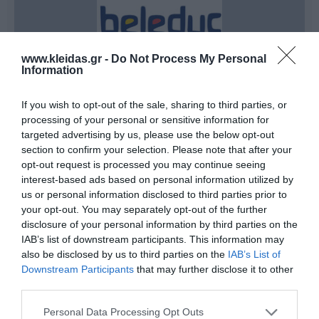
www.kleidas.gr -
Do Not Process My Personal
Information
If you wish to opt-out of the sale, sharing to third parties, or
processing of your personal or sensitive information for
Η
Beleduc
δεν είναι απλώς μια εταιρεία παιχνιδιών·
targeted advertising by us, please use the below opt-out
είναι μια οικογενειακή επιχείρηση από τη Γερμανία με
50 χρόνια ιστορίας
, αφιερωμένη στη δημιουργία των
section to confirm your selection. Please note that after your
καλύτερων δυνατών θεμελίων για το μέλλον των
opt-out request is processed you may continue seeing
παιδιών. Με το εμβληματικό σύνθημα:
interest-based ads based on personal information utilized by
"Παίζω, Αποκτώ εμπειρίες, Μαθαίνω!"
us or personal information disclosed to third parties prior to
η Beleduc σχεδιάζει και παράγει ξύλινα εκπαιδευτικά
your opt-out. You may separately opt-out of the further
παιχνίδια που μετατρέπουν κάθε στιγμή δράσης σε
disclosure of your personal information by third parties on the
μια ευκαιρία γνώσης. Από τα περίφημα
ξύλινα
επίπεδα παζλ
και τα ευφάνταστα
επιτραπέζια
IAB’s list of downstream participants. This information may
παιχνίδια
, μέχρι τις κούκλες κουκλοθεάτρου και τον
also be disclosed by us to third parties on the
IAB’s List of
εξοπλισμό αθλητικών δραστηριοτήτων, κάθε προϊόν
Downstream Participants
that may further disclose it to other
δοκιμάζεται εξονυχιστικά για να διασφαλίσει τη
third parties.
μέγιστη παιδαγωγική αξία. Τα παιχνίδια της Beleduc
τονώνουν τόσο τη γνωστική όσο και τη
Personal Data Processing Opt Outs
συναισθηματική ανάπτυξη, προωθώντας τη χαρά του