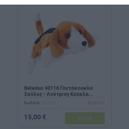
Beleduc 40116 Γαντόκουκλα
Σκύλος - Λούτρινη Κούκλα
Κουκλοθεάτρου
Κωδικός:
40116
BELEDUC
15,00 €