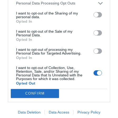
μέγιστη παιδαγωγική αξία. Τα παιχνίδια της Beleduc
Personal Data Processing Opt Outs
τονώνουν τόσο τη γνωστική όσο και τη
συναισθηματική ανάπτυξη, προωθώντας τη χαρά του
I want to opt-out of the Sharing of my
παιχνιδιού μέσα στην οικογένεια, ενώ αποτελούν την
personal data.
νούμερο ένα επιλογή για ποιοτικό χρόνο που
Opted In
συνδυάζει τη διασκέδαση με την ουσιαστική εξέλιξη
των δεξιοτήτων.
I want to opt-out of the Sale of my
Personal Data.
Opted In
I want to opt-out of processing my
Personal Data for Targeted Advertising.
Opted In
I want to opt-out of Collection, Use,
Σχετικά προϊόντα
Retention, Sale, and/or Sharing of my
Personal Data that Is Unrelated with the
Purposes for which it was collected.
Opted Out
CONFIRM
Data Deletion
Data Access
Privacy Policy