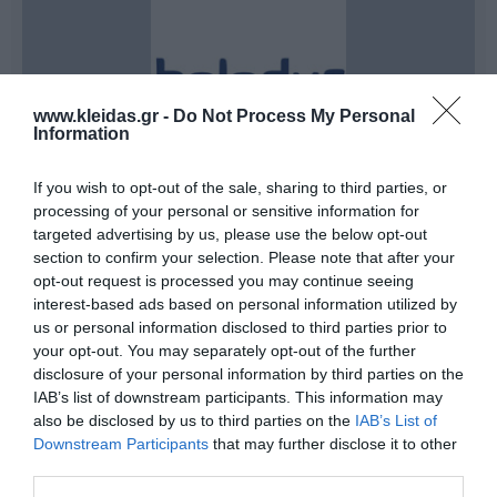
www.kleidas.gr -
Do Not Process My Personal
Information
If you wish to opt-out of the sale, sharing to third parties, or
processing of your personal or sensitive information for
targeted advertising by us, please use the below opt-out
Η
Beleduc
δεν είναι απλώς μια εταιρεία παιχνιδιών·
section to confirm your selection. Please note that after your
είναι μια οικογενειακή επιχείρηση από τη Γερμανία με
50 χρόνια ιστορίας
, αφιερωμένη στη δημιουργία των
opt-out request is processed you may continue seeing
καλύτερων δυνατών θεμελίων για το μέλλον των
interest-based ads based on personal information utilized by
παιδιών. Με το εμβληματικό σύνθημα:
us or personal information disclosed to third parties prior to
"Παίζω, Αποκτώ εμπειρίες, Μαθαίνω!"
your opt-out. You may separately opt-out of the further
η Beleduc σχεδιάζει και παράγει ξύλινα εκπαιδευτικά
disclosure of your personal information by third parties on the
παιχνίδια που μετατρέπουν κάθε στιγμή δράσης σε
IAB’s list of downstream participants. This information may
μια ευκαιρία γνώσης. Από τα περίφημα
ξύλινα
επίπεδα παζλ
και τα ευφάνταστα
επιτραπέζια
also be disclosed by us to third parties on the
IAB’s List of
παιχνίδια
, μέχρι τις κούκλες κουκλοθεάτρου και τον
Downstream Participants
that may further disclose it to other
εξοπλισμό αθλητικών δραστηριοτήτων, κάθε προϊόν
third parties.
δοκιμάζεται εξονυχιστικά για να διασφαλίσει τη