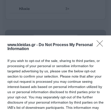
Ηλικία
3+
www.kleidas.gr -
Do Not Process My Personal
Information
If you wish to opt-out of the sale, sharing to third parties, or
processing of your personal or sensitive information for
targeted advertising by us, please use the below opt-out
section to confirm your selection. Please note that after your
opt-out request is processed you may continue seeing
interest-based ads based on personal information utilized by
Η
Beleduc
δεν είναι απλώς μια εταιρεία παιχνιδιών·
us or personal information disclosed to third parties prior to
είναι μια οικογενειακή επιχείρηση από τη Γερμανία με
your opt-out. You may separately opt-out of the further
50 χρόνια ιστορίας
, αφιερωμένη στη δημιουργία των
disclosure of your personal information by third parties on the
καλύτερων δυνατών θεμελίων για το μέλλον των
IAB’s list of downstream participants. This information may
παιδιών. Με το εμβληματικό σύνθημα: