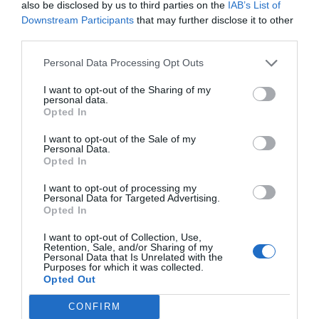
also be disclosed by us to third parties on the
IAB’s List of
"Παίζω, Αποκτώ εμπειρίες, Μαθαίνω!"
Downstream Participants
that may further disclose it to other
η Beleduc σχεδιάζει και παράγει ξύλινα εκπαιδευτικά
παιχνίδια που μετατρέπουν κάθε στιγμή δράσης σε
third parties.
μια ευκαιρία γνώσης. Από τα περίφημα
ξύλινα
επίπεδα παζλ
και τα ευφάνταστα
επιτραπέζια
Personal Data Processing Opt Outs
παιχνίδια
, μέχρι τις κούκλες κουκλοθεάτρου και τον
εξοπλισμό αθλητικών δραστηριοτήτων, κάθε προϊόν
I want to opt-out of the Sharing of my
δοκιμάζεται εξονυχιστικά για να διασφαλίσει τη
personal data.
μέγιστη παιδαγωγική αξία. Τα παιχνίδια της Beleduc
Opted In
τονώνουν τόσο τη γνωστική όσο και τη
συναισθηματική ανάπτυξη, προωθώντας τη χαρά του
I want to opt-out of the Sale of my
παιχνιδιού μέσα στην οικογένεια, ενώ αποτελούν την
Personal Data.
Opted In
νούμερο ένα επιλογή για ποιοτικό χρόνο που
συνδυάζει τη διασκέδαση με την ουσιαστική εξέλιξη
των δεξιοτήτων.
I want to opt-out of processing my
Personal Data for Targeted Advertising.
Opted In
I want to opt-out of Collection, Use,
Retention, Sale, and/or Sharing of my
Personal Data that Is Unrelated with the
Purposes for which it was collected.
Opted Out
Σχετικά προϊόντα
CONFIRM