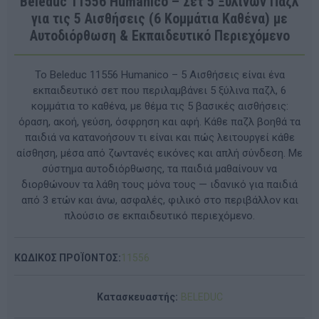
Beleduc 11556 Humanico – Σετ 5 Ξύλινων Παζλ
για τις 5 Αισθήσεις (6 Κομμάτια Καθένα) με
Αυτοδιόρθωση & Εκπαιδευτικό Περιεχόμενο
Το Beleduc 11556 Humanico – 5 Αισθήσεις είναι ένα
εκπαιδευτικό σετ που περιλαμβάνει 5 ξύλινα παζλ, 6
κομμάτια το καθένα, με θέμα τις 5 βασικές αισθήσεις:
όραση, ακοή, γεύση, όσφρηση και αφή. Κάθε παζλ βοηθά τα
παιδιά να κατανοήσουν τι είναι και πώς λειτουργεί κάθε
αίσθηση, μέσα από ζωντανές εικόνες και απλή σύνδεση. Με
σύστημα αυτοδιόρθωσης, τα παιδιά μαθαίνουν να
διορθώνουν τα λάθη τους μόνα τους — ιδανικό για παιδιά
από 3 ετών και άνω, ασφαλές, φιλικό στο περιβάλλον και
πλούσιο σε εκπαιδευτικό περιεχόμενο.
ΚΩΔΙΚΟΣ ΠΡΟΪΟΝΤΟΣ:
11556
Κατασκευαστής:
BELEDUC