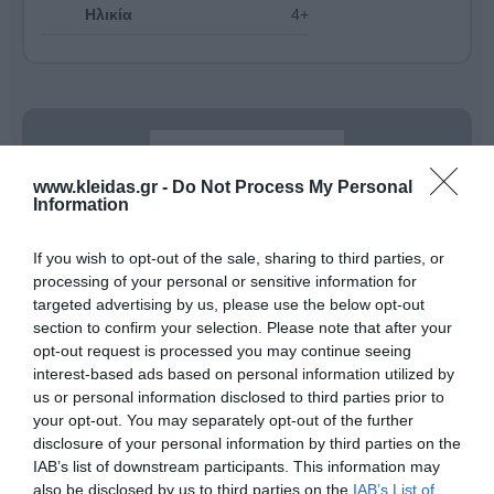
Ηλικία
4+
www.kleidas.gr -
Do Not Process My Personal
Information
If you wish to opt-out of the sale, sharing to third parties, or
processing of your personal or sensitive information for
targeted advertising by us, please use the below opt-out
section to confirm your selection. Please note that after your
opt-out request is processed you may continue seeing
interest-based ads based on personal information utilized by
Η
Beleduc
δεν είναι απλώς μια εταιρεία παιχνιδιών·
us or personal information disclosed to third parties prior to
είναι μια οικογενειακή επιχείρηση από τη Γερμανία με
your opt-out. You may separately opt-out of the further
50 χρόνια ιστορίας
, αφιερωμένη στη δημιουργία των
καλύτερων δυνατών θεμελίων για το μέλλον των
disclosure of your personal information by third parties on the
παιδιών. Με το εμβληματικό σύνθημα:
IAB’s list of downstream participants. This information may
"Παίζω, Αποκτώ εμπειρίες, Μαθαίνω!"
also be disclosed by us to third parties on the
IAB’s List of