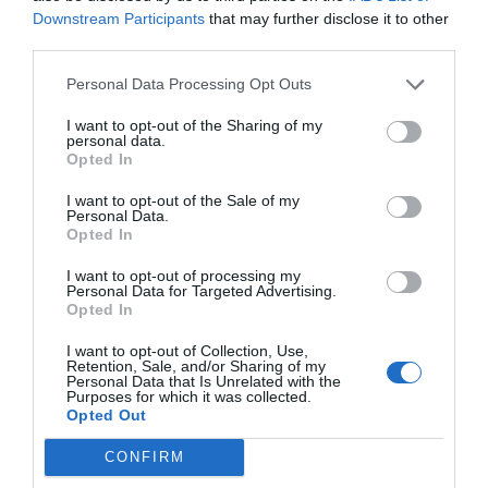
η Beleduc σχεδιάζει και παράγει ξύλινα εκπαιδευτικά
Downstream Participants
that may further disclose it to other
παιχνίδια που μετατρέπουν κάθε στιγμή δράσης σε
third parties.
μια ευκαιρία γνώσης. Από τα περίφημα
ξύλινα
επίπεδα παζλ
και τα ευφάνταστα
επιτραπέζια
Personal Data Processing Opt Outs
παιχνίδια
, μέχρι τις κούκλες κουκλοθεάτρου και τον
εξοπλισμό αθλητικών δραστηριοτήτων, κάθε προϊόν
δοκιμάζεται εξονυχιστικά για να διασφαλίσει τη
I want to opt-out of the Sharing of my
personal data.
μέγιστη παιδαγωγική αξία. Τα παιχνίδια της Beleduc
Opted In
τονώνουν τόσο τη γνωστική όσο και τη
συναισθηματική ανάπτυξη, προωθώντας τη χαρά του
I want to opt-out of the Sale of my
παιχνιδιού μέσα στην οικογένεια, ενώ αποτελούν την
Personal Data.
νούμερο ένα επιλογή για ποιοτικό χρόνο που
Opted In
συνδυάζει τη διασκέδαση με την ουσιαστική εξέλιξη
των δεξιοτήτων.
I want to opt-out of processing my
Personal Data for Targeted Advertising.
Opted In
I want to opt-out of Collection, Use,
Retention, Sale, and/or Sharing of my
Personal Data that Is Unrelated with the
Purposes for which it was collected.
Opted Out
Σχετικά προϊόντα
CONFIRM