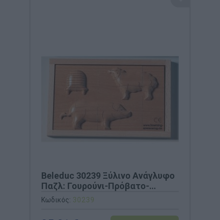
Beleduc 30239 Ξύλινο Ανάγλυφο
Παζλ: Γουρούνι-Πρόβατο-
Χελώνα
Κωδικός:
30239