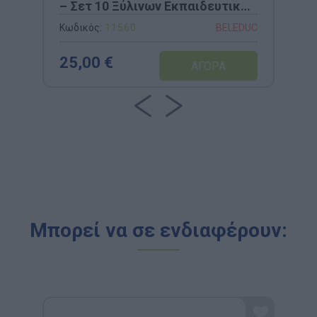
– Σετ 10 Ξύλινων Εκπαιδευτικών
Παζλ (3 Κομμάτια Καθένα) για
Κωδικός:
11560
BELEDUC
Κατανόηση Παραγωγικών
Διαδικασιών
25,00 €
Μπορεί να σε ενδιαφέρουν: