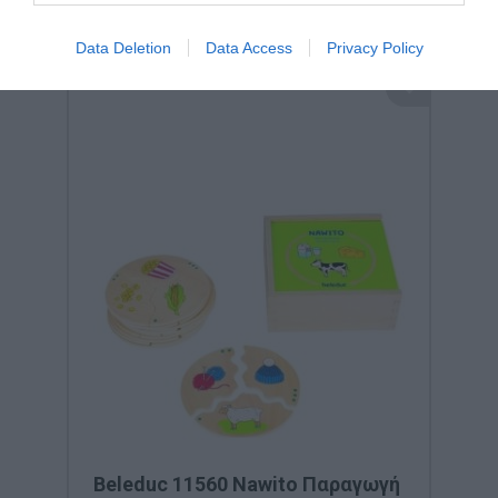
Data Deletion
Data Access
Privacy Policy
Beleduc 11560 Nawito Παραγωγή