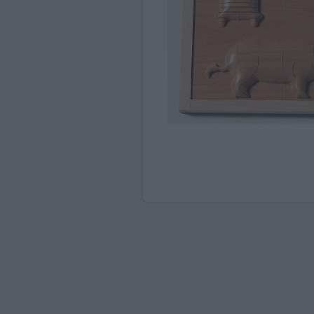
Ανακαλύπτοντας το Χ
ΠΑΖΛ & ΣΦΗΝΏΜΑΤΑ
ΕΠΙΤΡΑΠΈΖΙΑ
ΚΑΤΑΣΚΕΥΈΣ-STEM
ΜΈΘΟΔΟΣ MONTESSO
ΨΥΧΟΚΙΝΗΤΙΚΉ ΑΓΩΓ
ΠΟΔΉΛΑΤΑ
ΣΥΜΒΟΛΙΚΌ ΠΑΙΧΝΊΔ
ΠΕΡΙΒΆΛΛΟΝ & ΔΙΑΤ
ΕΙΔΙΚΉ ΑΓΩΓΉ