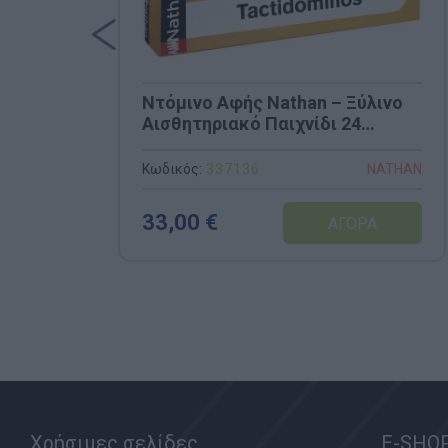
Ντόμινο Αφής Nathan – Ξύλινο
Αισθητηριακό Παιχνίδι 24
Τεμαχίων (Κωδ. 337136)
Κωδικός:
337136
NATHAN
33,00 €
Χρήσιμες σελίδες
E-SHO