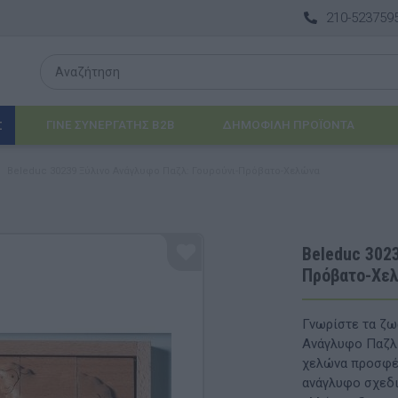
210-523759
ΓΙΝΕ ΣΥΝΕΡΓΑΤΗΣ B2B
ΔΗΜΟΦΙΛΉ ΠΡΟΪΌΝΤΑ
Σ
Beleduc 30239 Ξύλινο Ανάγλυφο Παζλ: Γουρούνι-Πρόβατο-Χελώνα
Λογοθεραπεία
 & ΒΡΈΦΗ
Εργοθεραπεία
Beleduc 3023
Πρόβατο-Χε
ΔΙΑ
Προβλήματα Όρασης
ΈΠΙΠΛΑ & ΕΞΟΠΛΙΣΜΌΣ
Γνωρίστε τα ζωά
Ανάγλυφο Παζλ (
αθηματικά
Βασικός εξοπλισμός & Μονάδες Αποθήκε
χελώνα προσφέρ
ανάγλυφο σχεδι