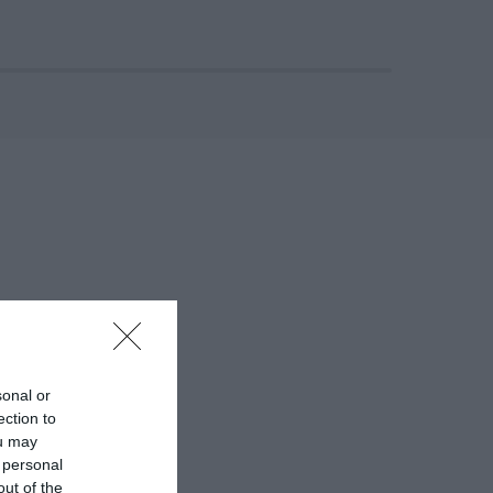
Αναμνηστικά Νηπιαγωγείων
sonal or
ection to
ou may
 personal
out of the