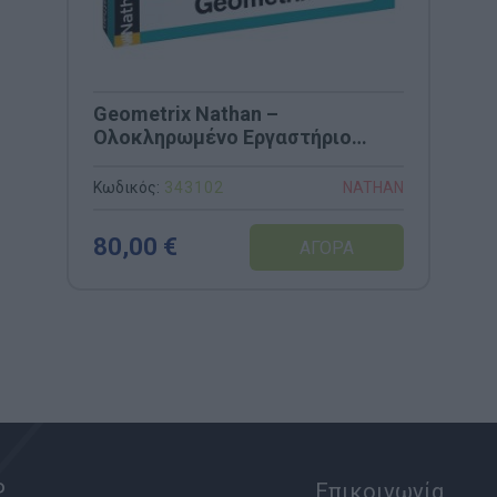
Geometrix Nathan –
Ολοκληρωμένο Εργαστήριο
Γεωμετρικής Σύνθεσης &
Κλίμακας (Κωδ. 343102)
Κωδικός:
343102
NATHAN
80,00 €
P
Επικοινωνία