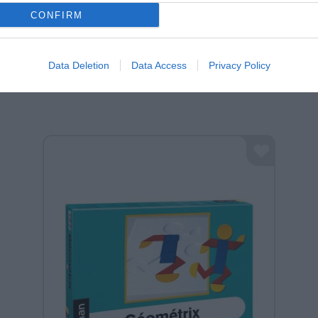
CONFIRM
Μπορεί να σε ενδιαφέρουν:
Data Deletion
Data Access
Privacy Policy