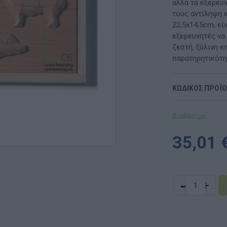
Μαλακή Γωνιά
αλλά τα εξερευ
τους αντίληψη κ
ρόνο
Παιδικό Δωμάτιο
22,5x14,5cm, εί
εξερευνητές να
ΤΈΧΝΕΣ
ζεστή, ξύλινη ε
παρατηρητικότη
Χειροτεχνία
ΚΩΔΙΚΟΣ ΠΡΟΪ
Μουσική
RI
Χορός & Θέατρο
Διαθέσιμο
Ή
ΠΑΙΔΑΓΩΓΙΚΌ ΥΛΙΚΌ ΓΙΑ ΕΝΉΛΙΚΕΣ
35,01 
ΠΑΙΧΝΊΔΙΑ ΕΞΩΤΕΡΙΚΟΎ ΧΏΡΟΥ
-
Ι
Παιχνίδια Κήπου
+
ΡΟΦΉ
Επαγγελματικές Παιδικές Χαρές
Συνθέσεις Παιδικής Χαράς για ΑμεΑ