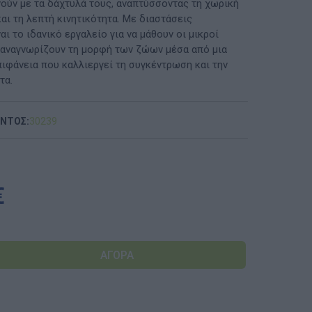
νούν με τα δάχτυλά τους, αναπτύσσοντας τη χωρική
αι τη λεπτή κινητικότητα. Με διαστάσεις
ΠΡΟΤΆΣΕΙΣ ΈΩΣ 20€
ναι το ιδανικό εργαλείο για να μάθουν οι μικροί
 αναγνωρίζουν τη μορφή των ζώων μέσα από μια
ΑΝΑΜΝΗΣΤΙΚΆ ΚΑΙ ΒΙΒΛΊΑ/ΈΝΤΥΠΑ ΣΧΟΛΙΚΏΝ
πιφάνεια που καλλιεργεί τη συγκέντρωση και την
ΕΠΙΤΡΟΠΏΝ & ΣΧΟΛΙΚΏΝ ΜΟΝΆΔΩΝ
τα.
Έντυπα-Βιβλία Παιδικών Σταθμων
ΟΝΤΟΣ:
30239
Έντυπα-Βιβλία Νηπιαγωγείων
Έντυπα-Βιβλία Δημοτικών
€
Έντυπα-Βιβλία Γυμνασίων
'Έντυπα-Βιβλία Λυκείων-ΕΠΑΛ
'Έντυπα-Βιβλία ΙΕΚ
'Έντυπα-Βιβλία Σχολικών Επιτροπών