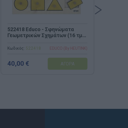
522418 Educo - Σφηνώματα
522
Γεωμετρικών Σχημάτων (16 τμχ,
Σωλ
34x34cm)
(Σε
Κωδικός:
522418
Κωδι
EDUCO (By HEUTINK)
40,00 €
42