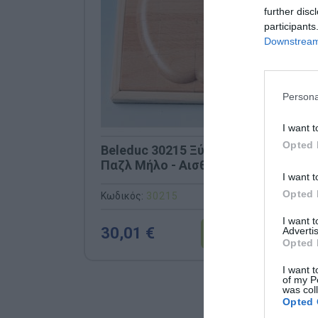
further disc
participants
Downstream 
Persona
I want t
Opted 
Beleduc 30215 Ξύλινο Ανάγλυφο
Παζλ Μήλο - Αισθητηριακό
I want t
Παιχνίδι Αφής
Opted 
Κωδικός:
30215
I want 
30,01 €
Advertis
Opted 
I want t
of my P
was col
Opted 