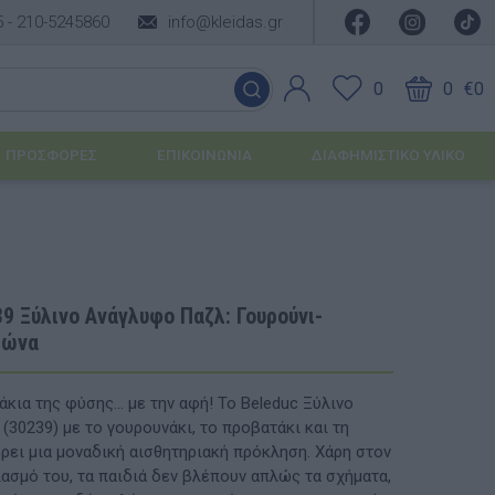
5 -
210-5245860
info@kleidas.gr
0
0
€0
ΠΡΟΣΦΟΡΈΣ
ΕΠΙΚΟΙΝΩΝΊΑ
ΔΙΑΦΗΜΙΣΤΙΚΟ ΥΛΙΚΟ
ΕΠΟΧΙΑΚΆ ΠΡΟΪΌΝΤΑ
Ιδέες για τα Χριστούγεννα
9 Ξύλινο Ανάγλυφο Παζλ: Γουρούνι-
λώνα
Ιδέες για τις Απόκριες
Ιδέες για το Πάσχα
κια της φύσης... με την αφή! Το Beleduc Ξύλινο
30239) με το γουρουνάκι, το προβατάκι και τη
Καλοκαιρινές Επιλογές
υσης
ει μια μοναδική αισθητηριακή πρόκληση. Χάρη στον
ασμό του, τα παιδιά δεν βλέπουν απλώς τα σχήματα,
ΙΔΈΕΣ ΓΙΑ ΒΆΠΤΙΣΗ