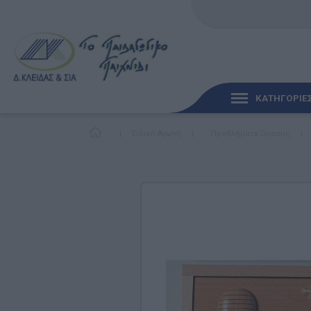
ΚΑΤΗΓΟΡΙΕ
|
Ειδική Αγωγή
|
Προβλήματα Όρασης
|
ΓΡΉΓΟΡΗ ΜΑΤΙΆ
ΠΑΙΧΝΊΔΙΑ ΓΙΑ ΜΩΡΆ
ΠΑΙΔΑΓΩΓΙΚΆ ΠΑΙΧΝΊ
Γλώσσα & Γραφή
Ανακαλύπτοντας τα Μ
Φυσικές Επιστήμες