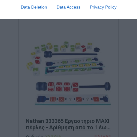
Data Deletion
Data Access
Privacy Policy
Nathan 333365 Εργαστήριο ΜΑΧΙ
πέρλες - Αρίθμηση από το 1 έως
το 6
Κωδικός:
333365
NATHAN