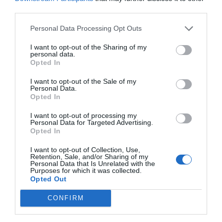
εξοπλισμού. Η γκάμα της περιλαμβάνει από
third parties.
εξειδικευμένο υλικό ψυχοκινητικής έως μικροέπιπλα
για συμβολικό παιχνίδι, όλα κατασκευασμένα για να
αντέχουν στη σκληρή χρήση σε σχολικά
Personal Data Processing Opt Outs
περιβάλλοντα. Κάθε προϊόν συμμορφώνεται αυστηρά
με τα ευρωπαϊκά πρότυπα ασφαλείας και τις
I want to opt-out of the Sharing of my
personal data.
περιβαλλοντικές προδιαγραφές (βιώσιμη υλοτομία,
Opted In
βιοδιασπώμενα υλικά). Η επιλογή της Nathan για τον
εξοπλισμό νηπιαγωγείων και κέντρων δεξιοτήτων
I want to opt-out of the Sale of my
εγγυάται αξιοπιστία, παιδαγωγική αρτιότητα και μια
Personal Data.
ισχυρή "πράσινη" ταυτότητα που εκτιμάται από
Opted In
σύγχρονους εκπαιδευτικούς οργανισμούς.
I want to opt-out of processing my
Personal Data for Targeted Advertising.
Opted In
I want to opt-out of Collection, Use,
Retention, Sale, and/or Sharing of my
Personal Data that Is Unrelated with the
Purposes for which it was collected.
Σχετικά προϊόντα
Opted Out
CONFIRM