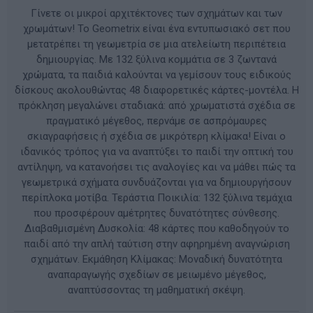
Γίνετε οι μικροί αρχιτέκτονες των σχημάτων και των
χρωμάτων! Το Geometrix είναι ένα εντυπωσιακό σετ που
μετατρέπει τη γεωμετρία σε μια ατελείωτη περιπέτεια
δημιουργίας. Με 132 ξύλινα κομμάτια σε 3 ζωντανά
χρώματα, τα παιδιά καλούνται να γεμίσουν τους ειδικούς
δίσκους ακολουθώντας 48 διαφορετικές κάρτες-μοντέλα. Η
πρόκληση μεγαλώνει σταδιακά: από χρωματιστά σχέδια σε
πραγματικό μέγεθος, περνάμε σε ασπρόμαυρες
σκιαγραφήσεις ή σχέδια σε μικρότερη κλίμακα! Είναι ο
ιδανικός τρόπος για να αναπτύξει το παιδί την οπτική του
αντίληψη, να κατανοήσει τις αναλογίες και να μάθει πώς τα
γεωμετρικά σχήματα συνδυάζονται για να δημιουργήσουν
περίπλοκα μοτίβα. Τεράστια Ποικιλία: 132 ξύλινα τεμάχια
που προσφέρουν αμέτρητες δυνατότητες σύνθεσης.
Διαβαθμισμένη Δυσκολία: 48 κάρτες που καθοδηγούν το
παιδί από την απλή ταύτιση στην αφηρημένη αναγνώριση
σχημάτων. Εκμάθηση Κλίμακας: Μοναδική δυνατότητα
αναπαραγωγής σχεδίων σε μειωμένο μέγεθος,
αναπτύσσοντας τη μαθηματική σκέψη.