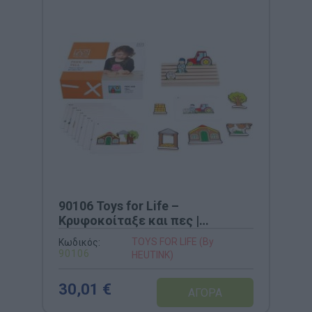
90106 Toys for Life –
Κρυφοκοίταξε και πες |
Εκπαιδευτικό Παιχνίδι Λόγου &
TOYS FOR LIFE (By
Κωδικός:
Παρατηρητικότητας
90106
HEUTINK)
30,01 €