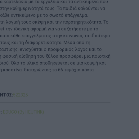
α καρτελάκια με τα εργαλεία και τα αντικείμενα που
την καθημερινότητά τους. Τα παιδιά καλούνται να
ΠΡΟΤΆΣΕΙΣ ΈΩΣ 20€
 κάθε αντικείμενο με το σωστό επάγγελμα,
τη λογική τους σκέψη και την παρατηρητικότητα. Το
ΑΝΑΜΝΗΣΤΙΚΆ ΚΑΙ ΒΙΒΛΊΑ/ΈΝΤΥΠΑ ΣΧΟΛΙΚΏΝ
εί την ιδανική αφορμή για να συζητήσετε με το
ΕΠΙΤΡΟΠΏΝ & ΣΧΟΛΙΚΏΝ ΜΟΝΆΔΩΝ
μασία κάθε επαγγέλματος στην κοινωνία, τα ιδιαίτερα
 τους και τη διαφορετικότητα. Μέσα από τη
Έντυπα-Βιβλία Παιδικών Σταθμων
ταύτισης, ενισχύεται ο προφορικός λόγος και το
 η φυσική αίσθηση του ξύλου προσφέρει μια ποιοτική
Έντυπα-Βιβλία Νηπιαγωγείων
διού. Όλο το υλικό αποθηκεύεται σε μια κομψή και
η κασετίνα, διατηρώντας τα 66 τεμάχια πάντα
Έντυπα-Βιβλία Δημοτικών
Έντυπα-Βιβλία Γυμνασίων
ΟΝΤΟΣ:
522325
'Έντυπα-Βιβλία Λυκείων-ΕΠΑΛ
:
EDUCO (By HEUTINK)
'Έντυπα-Βιβλία ΙΕΚ
'Έντυπα-Βιβλία Σχολικών Επιτροπών