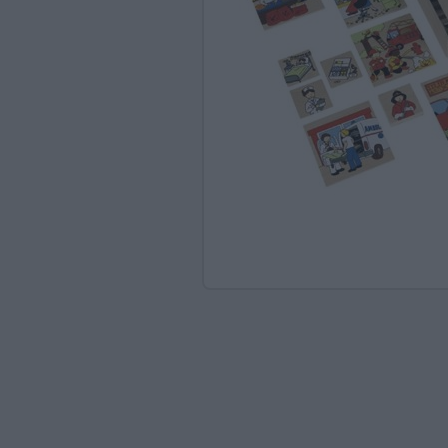
Ανακαλύπτοντας το Χ
ΠΑΖΛ & ΣΦΗΝΏΜΑΤΑ
ΕΠΙΤΡΑΠΈΖΙΑ
ΚΑΤΑΣΚΕΥΈΣ-STEM
ΜΈΘΟΔΟΣ MONTESSO
ΨΥΧΟΚΙΝΗΤΙΚΉ ΑΓΩΓ
ΠΟΔΉΛΑΤΑ
ΣΥΜΒΟΛΙΚΌ ΠΑΙΧΝΊΔ
ΠΕΡΙΒΆΛΛΟΝ & ΔΙΑΤ
ΕΙΔΙΚΉ ΑΓΩΓΉ