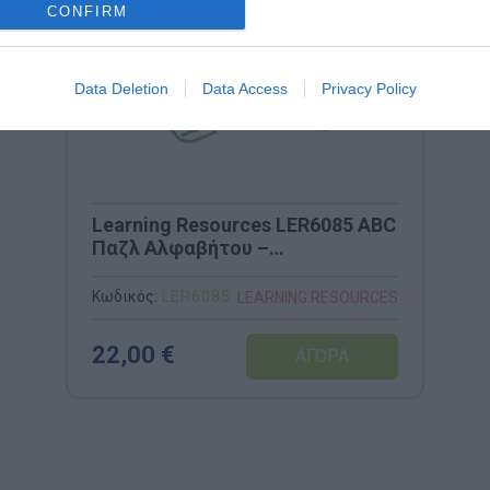
CONFIRM
Data Deletion
Data Access
Privacy Policy
Learning Resources LER6085 ABC
Παζλ Αλφαβήτου –
Εκπαιδευτικό Σετ
Αυτοδιόρθωσης
Κωδικός:
LER6085
LEARNING RESOURCES
22,00 €