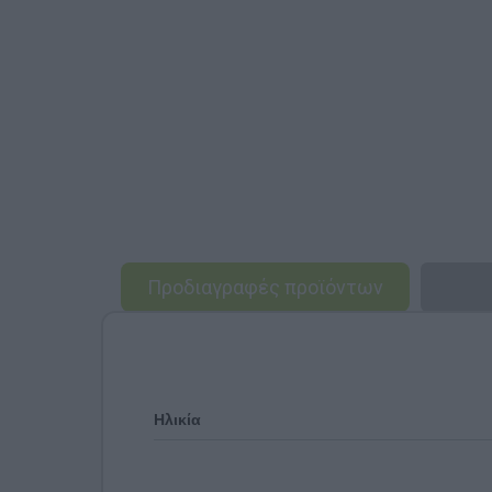
Προδιαγραφές προϊόντων
Ηλικία