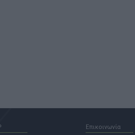
P
Επικοινωνία