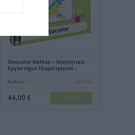
Geocolor Nathan – Μαγνητικό
Εργαστήριο Γεωμετρικών
Σχημάτων & Σύνθεσης (Κωδ.
345114)
Κωδικός:
345114
NATHAN
44,00 €