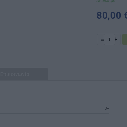
Διαθέσιμο
80,00 
-
+
Επικοινωνία
3+