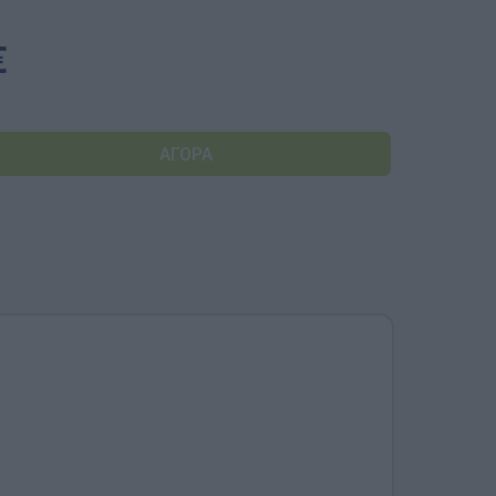
Αναμνηστικά Νηπιαγωγείων
€