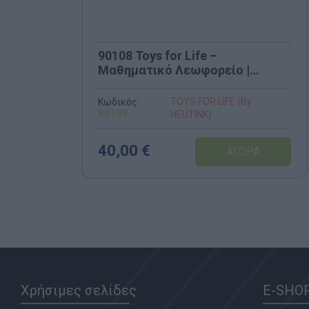
90108 Toys for Life –
Μαθηματικό Λεωφορείο |
Εκπαιδευτικό Παιχνίδι
Μαθηματικών
TOYS FOR LIFE (By
Κωδικός:
90108
HEUTINK)
40,00 €
Χρήσιμες σελίδες
E-SHO