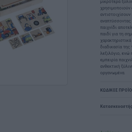
Μαλακή Γωνιά
μικρότερα ξύλιν
χρησιμοποιούν σ
ρόνο
Παιδικό Δωμάτιο
αντιστοιχίσουν
αναπτύσσοντας 
ΤΈΧΝΕΣ
παιχνίδι αποτελ
παιδί για τη ση
Χειροτεχνία
χαρακτηριστικά
διαδικασία της 
Μουσική
λεξιλόγιο, ενώ
εμπειρία παιχνι
RI
Χορός & Θέατρο
ανθεκτική ξύλιν
οργανωμένα.
Ή
ΠΑΙΔΑΓΩΓΙΚΌ ΥΛΙΚΌ ΓΙΑ ΕΝΉΛΙΚΕΣ
ΚΩΔΙΚΟΣ ΠΡΟΪ
ΠΑΙΧΝΊΔΙΑ ΕΞΩΤΕΡΙΚΟΎ ΧΏΡΟΥ
Ι
Παιχνίδια Κήπου
Κατασκευαστής
ΡΟΦΉ
Επαγγελματικές Παιδικές Χαρές
Συνθέσεις Παιδικής Χαράς για ΑμεΑ