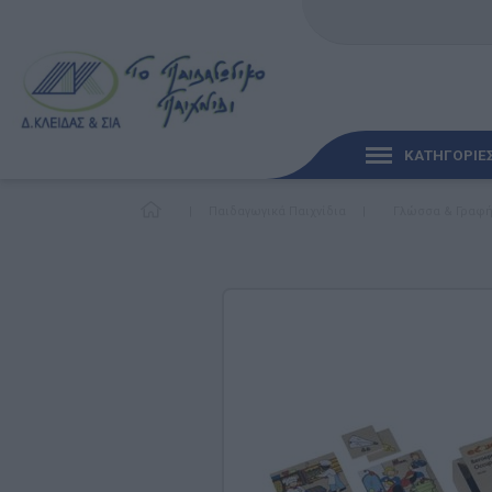
ΚΑΤΗΓΟΡΙΕ
|
Παιδαγωγικά Παιχνίδια
|
Γλώσσα & Γραφ
ΓΡΉΓΟΡΗ ΜΑΤΙΆ
ΠΑΙΧΝΊΔΙΑ ΓΙΑ ΜΩΡΆ
ΠΑΙΔΑΓΩΓΙΚΆ ΠΑΙΧΝΊ
Γλώσσα & Γραφή
Ανακαλύπτοντας τα Μ
Φυσικές Επιστήμες