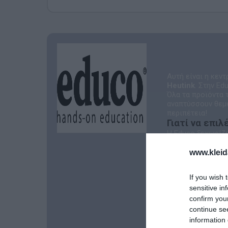
Αυτή είναι η κεν
Heutink
. Στην Ed
Όλα τα προϊόντα 
αναπτύσσουν θεμε
περιπέτεια!
Γιατί να επι
Η Educo ξεχωρίζε
προσεκτικά κατηγ
Ανάπτυξη Δεξιο
www.kleid
Διέγερση Εμπειρ
Παιδαγωγική Δο
If you wish 
Ένας Όμιλος,
sensitive in
Η Educo αποτελεί
confirm you
παγκοσμίου φήμης
Montessori:
Αυθε
continue se
Jegro:
Εξειδικευμ
information 
Toys for Life:
Ποι