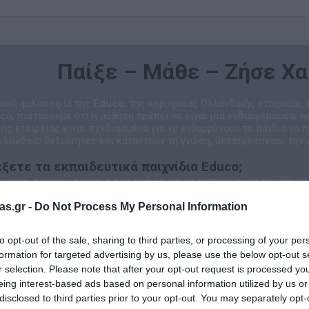
Παίξε – Μάθε – Ζήσε Χ
τρική φιλοσοφία της
Educo
, της κορυφαίας Ολλανδικής εταιρείας
uco, πιστεύουμε ότι η μάθηση πρέπει να είναι μια ενδιαφέρουσα, π
της εταιρείας είναι σχεδιασμένα για να ενθαρρύνουν τα παιδιά να 
λιώδεις δεξιότητες και κατακτούν τη γνώση, μετατρέποντας την 
λέξετε τα εκπαιδευτικά παιχνίδια Educo;
ι γιατί παρέχει
σαφείς κατευθυντήριες γραμμές
για τη μάθηση 
οριοποιημένα σε ενότητες, καθεμία από τις οποίες εξυπηρετεί έ
τήτων:
Από τη λεπτή κινητικότητα έως τη λογική σκέψη.
as.gr -
Do Not Process My Personal Information
ίας:
Κάθε παζλ και παιχνίδι είναι ένα εργαλείο που κινητοποιεί τ
μή:
Ιδανικά για χρήση τόσο στο σπίτι όσο και σε σχολικά περιβάλ
to opt-out of the sale, sharing to third parties, or processing of your per
 Ένας Κόσμος Γνώσης
formation for targeted advertising by us, please use the below opt-out s
 μέρος μιας μεγάλης οικογένειας που εξειδικεύεται στην εκπαίδε
r selection. Please note that after your opt-out request is processed y
 brands, διασφαλίζοντας την κορυφαία ποιότητα και την παιδαγω
ντικά υλικά της μεθόδου Μοντεσσόρι.
eing interest-based ads based on personal information utilized by us or
ένα εργαλεία για τα μαθηματικά και τη γλώσσα.
disclosed to third parties prior to your opt-out. You may separately opt-
οτικά παιχνίδια για την ανάπτυξη των παιδιών στο σπίτι.