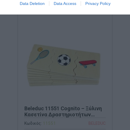
Data Deletion
Data Access
Privacy Policy
Beleduc 11551 Cognito – Ξύλινη
Κασετίνα Δραστηριοτήτων
Κατηγορίες για
Κωδικός:
11551
BELEDUC
Κατηγοριοποίηση Αντικειμένων