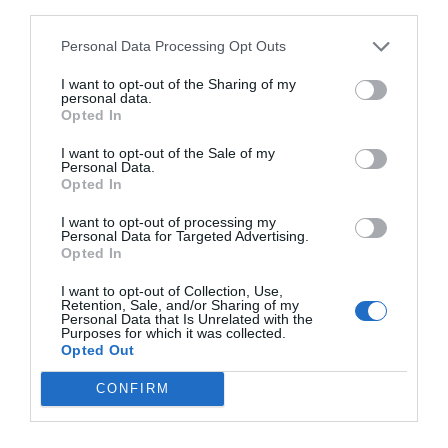
third parties.
παιχνίδια
, μέχρι τις κούκλες κουκλοθεάτρου και τον
εξοπλισμό αθλητικών δραστηριοτήτων, κάθε προϊόν
Personal Data Processing Opt Outs
δοκιμάζεται εξονυχιστικά για να διασφαλίσει τη
μέγιστη παιδαγωγική αξία. Τα παιχνίδια της Beleduc
I want to opt-out of the Sharing of my
τονώνουν τόσο τη γνωστική όσο και τη
personal data.
συναισθηματική ανάπτυξη, προωθώντας τη χαρά του
Opted In
παιχνιδιού μέσα στην οικογένεια, ενώ αποτελούν την
νούμερο ένα επιλογή για ποιοτικό χρόνο που
I want to opt-out of the Sale of my
συνδυάζει τη διασκέδαση με την ουσιαστική εξέλιξη
Personal Data.
των δεξιοτήτων.
Opted In
I want to opt-out of processing my
Personal Data for Targeted Advertising.
Opted In
I want to opt-out of Collection, Use,
Retention, Sale, and/or Sharing of my
Personal Data that Is Unrelated with the
Purposes for which it was collected.
Σχετικά προϊόντα
Opted Out
CONFIRM