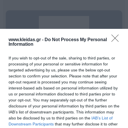
www.kleidas.gr -
Do Not Process My Personal
Information
If you wish to opt-out of the sale, sharing to third parties, or
processing of your personal or sensitive information for
targeted advertising by us, please use the below opt-out
section to confirm your selection. Please note that after your
Η
Beleduc
δεν είναι απλώς μια εταιρεία παιχνιδιών·
opt-out request is processed you may continue seeing
είναι μια οικογενειακή επιχείρηση από τη Γερμανία με
interest-based ads based on personal information utilized by
50 χρόνια ιστορίας
, αφιερωμένη στη δημιουργία των
us or personal information disclosed to third parties prior to
καλύτερων δυνατών θεμελίων για το μέλλον των
your opt-out. You may separately opt-out of the further
παιδιών. Με το εμβληματικό σύνθημα:
disclosure of your personal information by third parties on the
"Παίζω, Αποκτώ εμπειρίες, Μαθαίνω!"
IAB’s list of downstream participants. This information may
η Beleduc σχεδιάζει και παράγει ξύλινα εκπαιδευτικά
παιχνίδια που μετατρέπουν κάθε στιγμή δράσης σε
also be disclosed by us to third parties on the
IAB’s List of
μια ευκαιρία γνώσης. Από τα περίφημα
ξύλινα
Downstream Participants
that may further disclose it to other
επίπεδα παζλ
και τα ευφάνταστα
επιτραπέζια