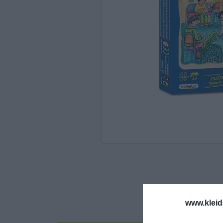
Ανακαλύπτοντας το Χ
ΠΑΖΛ & ΣΦΗΝΏΜΑΤΑ
ΕΠΙΤΡΑΠΈΖΙΑ
ΚΑΤΑΣΚΕΥΈΣ-STEM
ΜΈΘΟΔΟΣ MONTESSO
ΨΥΧΟΚΙΝΗΤΙΚΉ ΑΓΩΓ
ΠΟΔΉΛΑΤΑ
ΣΥΜΒΟΛΙΚΌ ΠΑΙΧΝΊΔ
ΠΕΡΙΒΆΛΛΟΝ & ΔΙΑΤ
www.kleid
ΕΙΔΙΚΉ ΑΓΩΓΉ