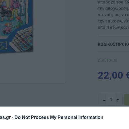
Μαλακή Γωνιά
υποδοχή του ζώ
την αποχώρηση.
ρόνο
Παιδικό Δωμάτιο
κτηνιάτρου, να 
την επικοινωνία
ΤΈΧΝΕΣ
από 4 ετών και 
Χειροτεχνία
ΚΩΔΙΚΟΣ ΠΡΟΪ
Μουσική
Διαθέσιμο
RI
Χορός & Θέατρο
22,00 
Ή
ΠΑΙΔΑΓΩΓΙΚΌ ΥΛΙΚΌ ΓΙΑ ΕΝΉΛΙΚΕΣ
ΠΑΙΧΝΊΔΙΑ ΕΞΩΤΕΡΙΚΟΎ ΧΏΡΟΥ
-
+
Ι
Παιχνίδια Κήπου
ΡΟΦΉ
Επαγγελματικές Παιδικές Χαρές
as.gr -
Do Not Process My Personal Information
Συνθέσεις Παιδικής Χαράς για ΑμεΑ