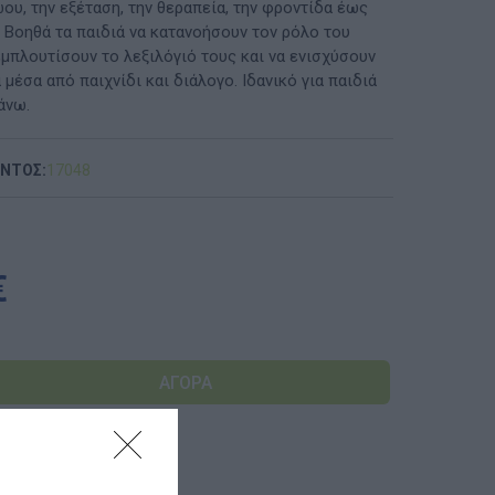
ου, την εξέταση, την θεραπεία, την φροντίδα έως
 Βοηθά τα παιδιά να κατανοήσουν τον ρόλο του
ΠΡΟΤΆΣΕΙΣ ΈΩΣ 20€
εμπλουτίσουν το λεξιλόγιό τους και να ενισχύσουν
 μέσα από παιχνίδι και διάλογο. Ιδανικό για παιδιά
ΑΝΑΜΝΗΣΤΙΚΆ ΚΑΙ ΒΙΒΛΊΑ/ΈΝΤΥΠΑ ΣΧΟΛΙΚΏΝ
άνω.
ΕΠΙΤΡΟΠΏΝ & ΣΧΟΛΙΚΏΝ ΜΟΝΆΔΩΝ
Έντυπα-Βιβλία Παιδικών Σταθμων
ΟΝΤΟΣ:
17048
Έντυπα-Βιβλία Νηπιαγωγείων
Έντυπα-Βιβλία Δημοτικών
€
Έντυπα-Βιβλία Γυμνασίων
'Έντυπα-Βιβλία Λυκείων-ΕΠΑΛ
'Έντυπα-Βιβλία ΙΕΚ
'Έντυπα-Βιβλία Σχολικών Επιτροπών