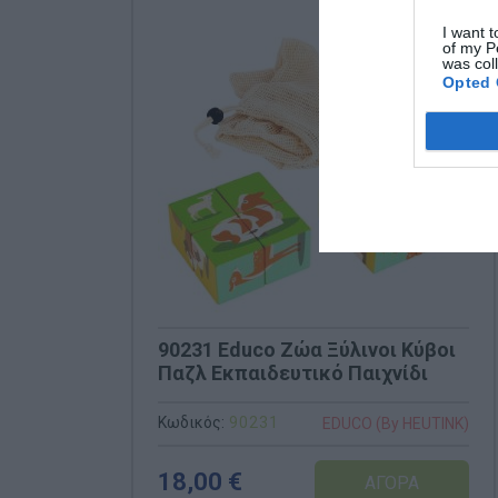
I want t
of my P
was col
Opted 
90231 Educo Ζώα Ξύλινοι Κύβοι
Παζλ Εκπαιδευτικό Παιχνίδι
Κωδικός:
90231
EDUCO (By HEUTINK)
18,00 €