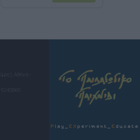
ομος), Αθήνα -
-5245860