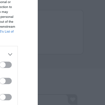
sonal or
Αναμνηστικά Νηπιαγωγείων
ection to
ou may
 personal
out of the
 downstream
B’s List of