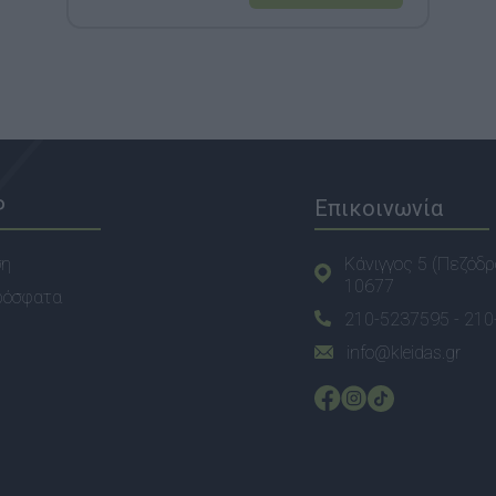
P
Επικοινωνία
ση
Κάνιγγος 5 (Πεζόδρ
10677
ρόσφατα
210-5237595 -
210
info@kleidas.gr