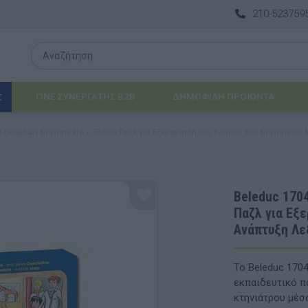
210-523759
ΓΙΝΕ ΣΥΝΕΡΓΑΤΗΣ B2B
ΔΗΜΟΦΙΛΉ ΠΡΟΪΌΝΤΑ
Σ
 Επιπέδων Κτηνιατρείο – Ξύλινο Παζλ για Εξερεύνηση του Κόσμου του Κτηνιάτρου 
Λογοθεραπεία
 & ΒΡΈΦΗ
Εργοθεραπεία
Beleduc 1704
Παζλ για Εξε
ΔΙΑ
Προβλήματα Όρασης
Ανάπτυξη Λε
ΈΠΙΠΛΑ & ΕΞΟΠΛΙΣΜΌΣ
Το Beleduc 1704
αθηματικά
Βασικός εξοπλισμός & Μονάδες Αποθήκε
εκπαιδευτικό π
κτηνιάτρου μέσ