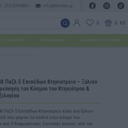
5 -
210-5245860
info@kleidas.gr
0
0
€0
ΠΡΟΣΦΟΡΈΣ
ΕΠΙΚΟΙΝΩΝΊΑ
ΔΙΑΦΗΜΙΣΤΙΚΟ ΥΛΙΚΟ
& Ανάπτυξη Λεξιλογίου
ΕΠΟΧΙΑΚΆ ΠΡΟΪΌΝΤΑ
Ιδέες για τα Χριστούγεννα
8 Παζλ 5 Επιπέδων Κτηνιατρείο – Ξύλινο
ρεύνηση του Κόσμου του Κτηνιάτρου &
Ιδέες για τις Απόκριες
ξιλογίου
Ιδέες για το Πάσχα
8 Παζλ 5 Επιπέδων Κτηνιατρείο είναι ένα ξύλινο
Καλοκαιρινές Επιλογές
υσης
αζλ που φέρνει τα παιδιά στον κόσμο του
α από 5 διαφορετικές ζωντανές σκηνές: από την
ΙΔΈΕΣ ΓΙΑ ΒΆΠΤΙΣΗ