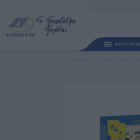
ΚΑΤΗΓΟΡΙΕ
|
Παζλ & Σφηνώματα
|
Beleduc 17048 Παζλ 5
ΓΡΉΓΟΡΗ ΜΑΤΙΆ
ΠΑΙΧΝΊΔΙΑ ΓΙΑ ΜΩΡΆ
ΠΑΙΔΑΓΩΓΙΚΆ ΠΑΙΧΝΊ
Γλώσσα & Γραφή
Ανακαλύπτοντας τα Μ
Φυσικές Επιστήμες