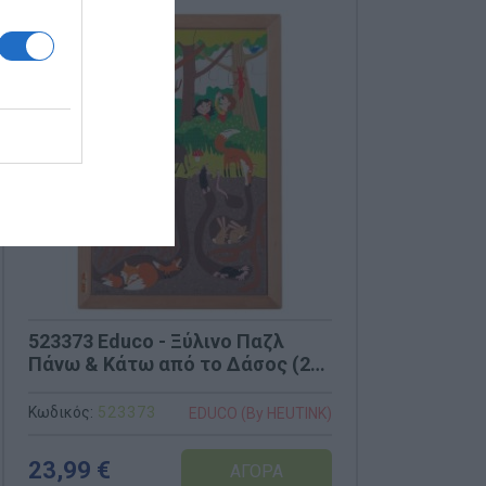
523373 Educo - Ξύλινο Παζλ
Πάνω & Κάτω από το Δάσος (24
τμχ)
Κωδικός:
523373
EDUCO (By HEUTINK)
23,99 €