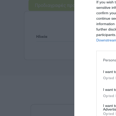
If you wish 
Προδιαγραφές προϊόντων
sensitive in
confirm you
continue se
information 
further disc
participants
Ηλικία
Downstream 
Persona
I want t
Opted 
I want t
Opted 
I want 
Advertis
Opted 