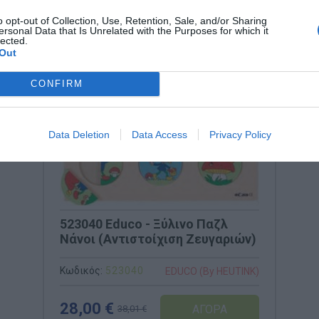
o opt-out of Collection, Use, Retention, Sale, and/or Sharing
ersonal Data that Is Unrelated with the Purposes for which it
lected.
Out
CONFIRM
Data Deletion
Data Access
Privacy Policy
523040 Educo - Ξύλινο Παζλ
Νάνοι (Αντιστοίχιση Ζευγαριών)
Κωδικός:
523040
EDUCO (By HEUTINK)
28,00 €
38,01 €