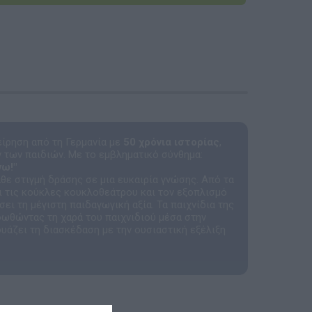
Αναμνηστικά Νηπιαγωγείων
χείρηση από τη Γερμανία με
50 χρόνια ιστορίας
,
 των παιδιών. Με το εμβληματικό σύνθημα:
ω!"
άθε στιγμή δράσης σε μια ευκαιρία γνώσης. Από τα
ρι τις κούκλες κουκλοθεάτρου και τον εξοπλισμό
ει τη μέγιστη παιδαγωγική αξία. Τα παιχνίδια της
οωθώντας τη χαρά του παιχνιδιού μέσα στην
υάζει τη διασκέδαση με την ουσιαστική εξέλιξη