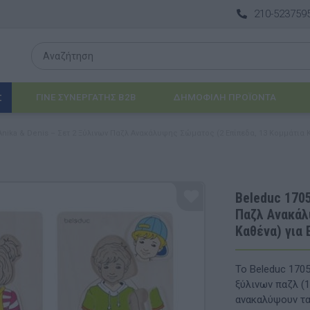
210-523759
ΓΙΝΕ ΣΥΝΕΡΓΑΤΗΣ B2B
ΔΗΜΟΦΙΛΉ ΠΡΟΪΌΝΤΑ
Σ
Anika & Denis – Σετ 2 Ξύλινων Παζλ Ανακάλυψης Σώματος (2 Επίπεδα, 13 Κομμάτια 
Λογοθεραπεία
 & ΒΡΈΦΗ
Εργοθεραπεία
Beleduc 1705
Παζλ Ανακάλ
ΔΙΑ
Προβλήματα Όρασης
Καθένα) για
ΈΠΙΠΛΑ & ΕΞΟΠΛΙΣΜΌΣ
Το Beleduc 1705
αθηματικά
Βασικός εξοπλισμός & Μονάδες Αποθήκε
ξύλινων παζλ (1
ανακαλύψουν τα