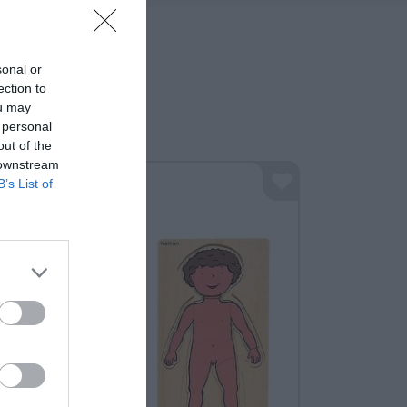
sonal or
ection to
ou may
 personal
out of the
 downstream
B’s List of