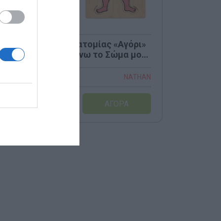
Ξύλινο Παζλ Ανατομίας «Αγόρι»
Nathan – Μαθαίνω το Σώμα μου
(Κωδ. 332717)
Κωδικός:
332717
NATHAN
17,00 €