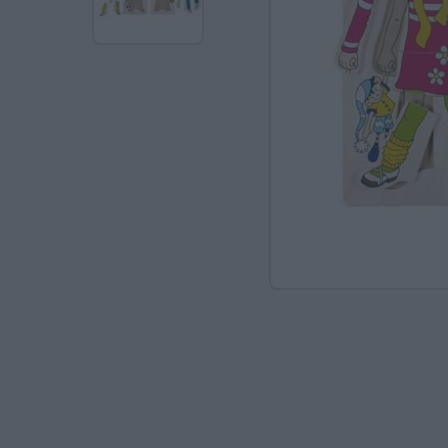
Ανακαλύπτοντας το Χ
ΠΑΖΛ & ΣΦΗΝΏΜΑΤΑ
ΕΠΙΤΡΑΠΈΖΙΑ
ΚΑΤΑΣΚΕΥΈΣ-STEM
ΜΈΘΟΔΟΣ MONTESSO
ΨΥΧΟΚΙΝΗΤΙΚΉ ΑΓΩΓ
ΠΟΔΉΛΑΤΑ
ΣΥΜΒΟΛΙΚΌ ΠΑΙΧΝΊΔ
ΠΕΡΙΒΆΛΛΟΝ & ΔΙΑΤ
ΕΙΔΙΚΉ ΑΓΩΓΉ