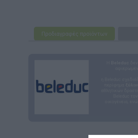
Προδιαγραφές προϊόντων
Η
Beleduc
δεν 
αφιερωμένη
η Beleduc σχεδιά
περίφημα
ξύλιν
αθλητικών δραστη
Beleduc το
οικογένεια, εν