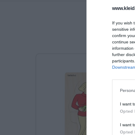
www.kleid
If you wish 
sensitive in
confirm you
continue se
information 
further disc
participants
Downstream 
Persona
I want t
Opted 
I want t
Opted 