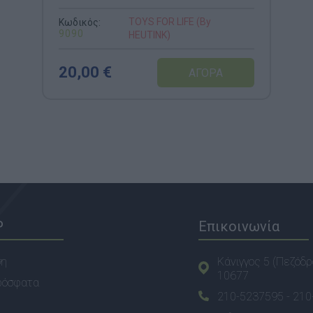
TOYS FOR LIFE (By
Κωδικός:
9090
HEUTINK)
20,00 €
P
Επικοινωνία
ση
Κάνιγγος 5 (Πεζόδρ
10677
ρόσφατα
210-5237595 -
210