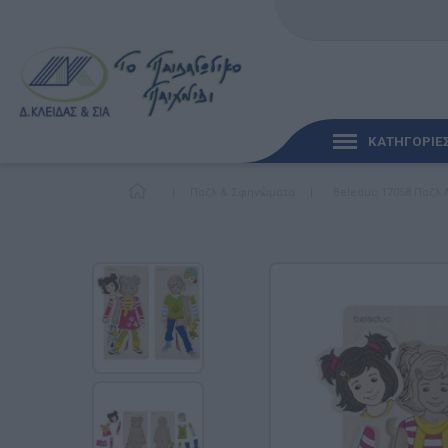
ΚΑΤΗΓΟΡΙΕ
|
Παζλ & Σφηνώματα
|
Beleduc 17058 Παζλ 
ΓΡΉΓΟΡΗ ΜΑΤΙΆ
ΠΑΙΧΝΊΔΙΑ ΓΙΑ ΜΩΡΆ
ΠΑΙΔΑΓΩΓΙΚΆ ΠΑΙΧΝΊ
Γλώσσα & Γραφή
Ανακαλύπτοντας τα Μ
Φυσικές Επιστήμες