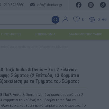
5 -
210-5245860
info@kleidas.gr
0
0
€0
ΠΡΟΣΦΟΡΈΣ
ΕΠΙΚΟΙΝΩΝΊΑ
ΔΙΑΦΗΜΙΣΤΙΚΟ ΥΛΙΚΟ
Καθένα) για Εξοικείωση με τα Τμήματα του Σώματος
ΕΠΟΧΙΑΚΆ ΠΡΟΪΌΝΤΑ
Ιδέες για τα Χριστούγεννα
8 Παζλ Anika & Denis – Σετ 2 Ξύλινων
υψης Σώματος (2 Επίπεδα, 13 Κομμάτια
Ιδέες για τις Απόκριες
 Εξοικείωση με τα Τμήματα του Σώματος
Ιδέες για το Πάσχα
8 Παζλ Anika & Denis είναι ένα εκπαιδευτικό σετ 2
Καλοκαιρινές Επιλογές
υσης
3 κομμάτια το καθένα) που βοηθά τα παιδιά να
 εξωτερικά και εσωτερικά τμήματα του σώματος. Το
ΙΔΈΕΣ ΓΙΑ ΒΆΠΤΙΣΗ