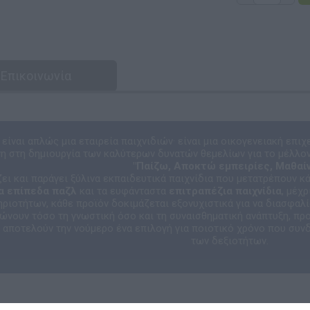
Επικοινωνία
είναι απλώς μια εταιρεία παιχνιδιών· είναι μια οικογενειακή επι
 στη δημιουργία των καλύτερων δυνατών θεμελίων για το μέλλον
"Παίζω, Αποκτώ εμπειρίες, Μαθαίν
ζει και παράγει ξύλινα εκπαιδευτικά παιχνίδια που μετατρέπουν κ
α επίπεδα παζλ
και τα ευφάνταστα
επιτραπέζια παιχνίδια
, μέχ
ριοτήτων, κάθε προϊόν δοκιμάζεται εξονυχιστικά για να διασφαλίσ
νώνουν τόσο τη γνωστική όσο και τη συναισθηματική ανάπτυξη, πρ
ώ αποτελούν την νούμερο ένα επιλογή για ποιοτικό χρόνο που συνδ
των δεξιοτήτων.