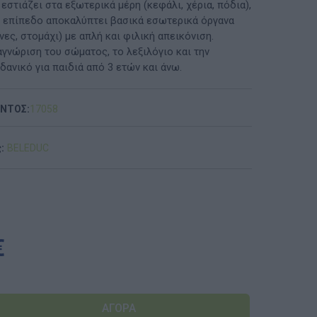
στιάζει στα εξωτερικά μέρη (κεφάλι, χέρια, πόδια),
 επίπεδο αποκαλύπτει βασικά εσωτερικά όργανα
ΠΡΟΤΆΣΕΙΣ ΈΩΣ 20€
νες, στομάχι) με απλή και φιλική απεικόνιση.
αγνώριση του σώματος, το λεξιλόγιο και την
ΑΝΑΜΝΗΣΤΙΚΆ ΚΑΙ ΒΙΒΛΊΑ/ΈΝΤΥΠΑ ΣΧΟΛΙΚΏΝ
δανικό για παιδιά από 3 ετών και άνω.
ΕΠΙΤΡΟΠΏΝ & ΣΧΟΛΙΚΏΝ ΜΟΝΆΔΩΝ
Έντυπα-Βιβλία Παιδικών Σταθμων
ΟΝΤΟΣ:
17058
Έντυπα-Βιβλία Νηπιαγωγείων
:
BELEDUC
Έντυπα-Βιβλία Δημοτικών
Έντυπα-Βιβλία Γυμνασίων
'Έντυπα-Βιβλία Λυκείων-ΕΠΑΛ
€
'Έντυπα-Βιβλία ΙΕΚ
'Έντυπα-Βιβλία Σχολικών Επιτροπών