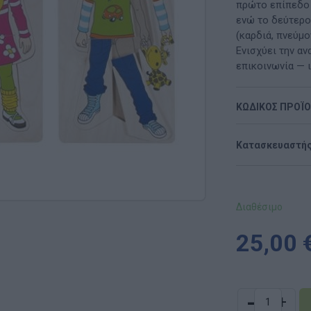
Μαλακή Γωνιά
πρώτο επίπεδο ε
ενώ το δεύτερο
ρόνο
Παιδικό Δωμάτιο
(καρδιά, πνεύμο
Ενισχύει την αν
ΤΈΧΝΕΣ
επικοινωνία — ι
Χειροτεχνία
ΚΩΔΙΚΟΣ ΠΡΟΪ
Μουσική
Κατασκευαστής
RI
Χορός & Θέατρο
Ή
ΠΑΙΔΑΓΩΓΙΚΌ ΥΛΙΚΌ ΓΙΑ ΕΝΉΛΙΚΕΣ
Διαθέσιμο
ΠΑΙΧΝΊΔΙΑ ΕΞΩΤΕΡΙΚΟΎ ΧΏΡΟΥ
25,00 
Ι
Παιχνίδια Κήπου
ΡΟΦΉ
Επαγγελματικές Παιδικές Χαρές
-
+
Συνθέσεις Παιδικής Χαράς για ΑμεΑ