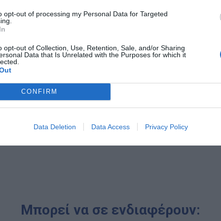
to opt-out of processing my Personal Data for Targeted
ing.
In
Κορίτσι
o opt-out of Collection, Use, Retention, Sale, and/or Sharing
ersonal Data that Is Unrelated with the Purposes for which it
lected.
Out
Κωδικός:
332716
NATHAN
CONFIRM
17,00 €
Data Deletion
Data Access
Privacy Policy
Μπορεί να σε ενδιαφέρουν: