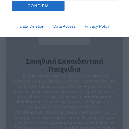
CONFIRM
Data Deletion
Data Access
Privacy Policy
Σουηδικά Εκπαιδευτικά
Παιχνίδια
Η
MyPauze
ιδρύθηκε το 2019 στο Småland της
Σουηδίας με έναν ξεκάθαρο στόχο: να προσφέρει στα
παιδιά την ευκαιρία να αναπτυχθούν μέσα από το
παιχνίδι, μειώνοντας παράλληλα τον χρόνο μπροστά
στις οθόνες. Σήμερα, δημιουργεί
εκπαιδευτικά
βοηθήματα
που υποστηρίζουν τη μάθηση και την
ευημερία σε κάθε στάδιο ανάπτυξης.
Στη MyPauze θα βρείτε εργαλεία σχεδιασμένα για να
ενισχύουν τη συγκέντρωση και τη δημιουργικότητα
του παιδιού. Από
προϊόντα μείωσης θορύβου
και
βοηθήματα μελέτης μέχρι
αισθητηριακά παιχνίδια
,