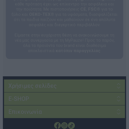
κάθε πρόταση έχει ως επίκεντρο την ασφάλεια και
την ποιότητα. Με πιστοποιήσεις
CE
,
FSC®
για το
ξύλο και
OEKO-TEX®
για τα υφάσματα, διασφαλίζεται
ότι τα παιδιά παίζουν και μαθαίνουν σε ένα απόλυτα
ασφαλές και διεγερτικό περιβάλλον.
Είμαστε στην ευχάριστη θέση να ανακοινώσουμε τη
νέα μας συνεργασία με τη MyPauze! Προς το παρόν,
όλα τα προϊόντα του brand είναι διαθέσιμα
αποκλειστικά
κατόπιν παραγγελίας
.
Χρήσιμες σελίδες
E-SHOP
Επικοινωνία