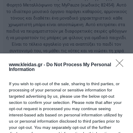
Φορητό Μεταλλόφωνο της MyPauze (κωδικός 82454). Αυτό
το ιδιαίτερο μουσικό όργανο παράγει καθαρούς, αρμονικούς
τόνους και διαθέτει ένα μοναδικό χαρακτηριστικό: κάθε
χρωματιστή μπάρα είναι αποσπώμενη. Αυτό επιτρέπει στα
παιδιά να πειραματιστούν με διαφορετικές σειρές φθόγγων
ή να μοιραστούν τις μπάρες με φίλους για ομαδικό παιχνίδι.
Είναι το τέλειο εργαλείο για να αναπτύξει το παιδί τον
συντονισμό του, να μάθει τις νότες και να νιώσει τη χαρά
της δημιουργίας με έναν τρόπο διαδραστικό και απόλυτα
διασκεδαστικό. Τεχνικά Χαρακτηριστικά: Σχεδιασμός:
www.kleidas.gr -
Do Not Process My Personal
Information
Φορητός με αποσπώμενα πλήκτρα (μπάρες) Διαστάσεις: 43
x 29 x 7.5 cm Βάρος: 2250 g Υλικά: Υψηλής αντοχής Ατσάλι
Περιεχόμενα: Περιλαμβάνει 4 ζευγάρια μπαγκέτες για
If you wish to opt-out of the sale, sharing to third parties, or
ομαδική χρήση
processing of your personal or sensitive information for
targeted advertising by us, please use the below opt-out
section to confirm your selection. Please note that after your
ΚΩΔΙΚΟΣ ΠΡΟΪΟΝΤΟΣ:
82454
opt-out request is processed you may continue seeing
interest-based ads based on personal information utilized by
us or personal information disclosed to third parties prior to
Κατασκευαστής:
MYPAUZE
your opt-out. You may separately opt-out of the further